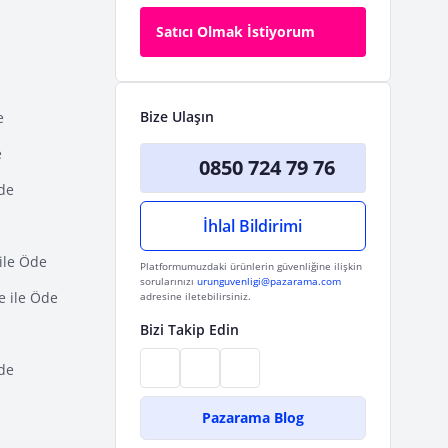
Satıcı Olmak İstiyorum
Bize Ulaşın
e
e
0850 724 79 76
Öde
İhlal Bildirimi
ile Öde
Platformumuzdaki ürünlerin güvenliğine ilişkin
sorularınızı
urunguvenligi@pazarama.com
e ile Öde
adresine iletebilirsiniz.
Bizi Takip Edin
de
Pazarama Blog