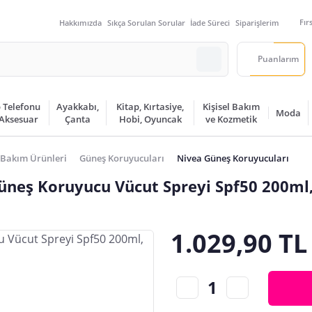
Fır
Hakkımızda
Sıkça Sorulan Sorular
İade Süreci
Siparişlerim
Puanlarım
 Telefonu
Ayakkabı,
Kitap, Kırtasiye,
Kişisel Bakım
Moda
 Aksesuar
Çanta
Hobi, Oyuncak
ve Kozmetik
Bakım Ürünleri
Güneş Koruyucuları
Nivea Güneş Koruyucuları
üneş Koruyucu Vücut Spreyi Spf50 200ml
1.029,90 TL