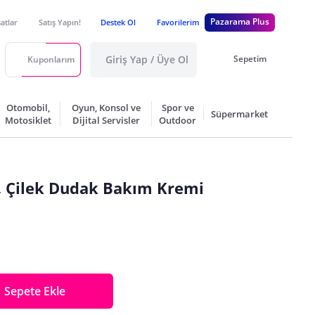
Pazarama Plus
satlar
Satış Yapın!
Destek Ol
Favorilerim
Giriş Yap / Üye Ol
Sepetim
Kuponlarım
Otomobil,
Oyun, Konsol ve
Spor ve
Süpermarket
Motosiklet
Dijital Servisler
Outdoor
, Çilek Dudak Bakım Kremi
Sepete Ekle