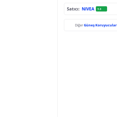
Satıcı:
NIVEA
9.8
Diğer
Güneş Koruyucular