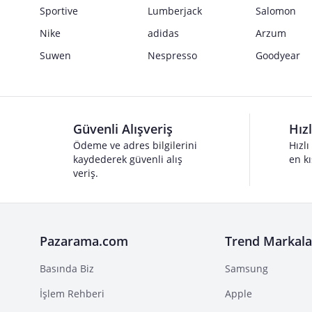
Sportive
Lumberjack
Salomon
Nike
adidas
Arzum
Suwen
Nespresso
Goodyear
Güvenli Alışveriş
Hız
Ödeme ve adres bilgilerini
Hızlı
kaydederek güvenli alış
en kı
veriş.
Pazarama.com
Trend Markala
Basında Biz
Samsung
İşlem Rehberi
Apple