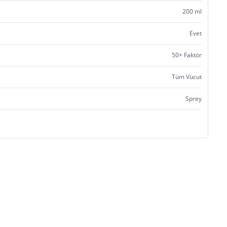
200 ml
Evet
50+ Faktör
Tüm Vücut
Sprey
Satıcı bilgi girişi yapmamıştır.
Satıcı bilgi girişi yapmamıştır.