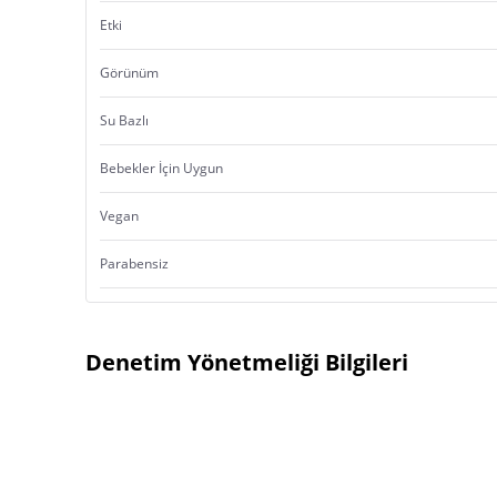
Etki
Görünüm
Su Bazlı
Bebekler İçin Uygun
Vegan
Parabensiz
Denetim Yönetmeliği Bilgileri
Ürün Menşei:
Türkiye’de Yerleşik İmalatçı
İsmi
İthalatçı