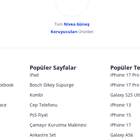
Tüm
Nivea Güneş
Koruyucuları
Ürünleri
dır. Pazarama, bu içeriklerden dolayı herhangi bir sorumluluk kabul etmemektedir.
Popüler Sayfalar
Popüler Te
iPad
iPhone 17 Pr
tebook
Bosch Dikey Süpürge
iPhone 17 Pro
Kombi
Galaxy S25 Ul
ace
Cep Telefonu
iPhone 13
Ps5 Fiyat
iPhone 15
Çamaşır Kurutma Makinesi
iPhone 17
Ankastre Set
Galaxy A56