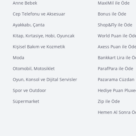
Anne Bebek
MaxiMil ile Öde
Cep Telefonu ve Aksesuar
Bonus ile Öde
Ayakkabı, Çanta
Shop&Fly ile Öde
Kitap, Kırtasiye, Hobi, Oyuncak
World Puan ile Öd
Kişisel Bakım ve Kozmetik
Axess Puan ile Öd
Moda
Bankkart Lira ile 
Otomobil, Motosiklet
ParafPara ile Öde
Oyun, Konsol ve Dijital Servisler
Pazarama Cüzdan 
Spor ve Outdoor
Hediye Puan Pluxe
Süpermarket
Zip ile Öde
Hemen Al Sonra Ö