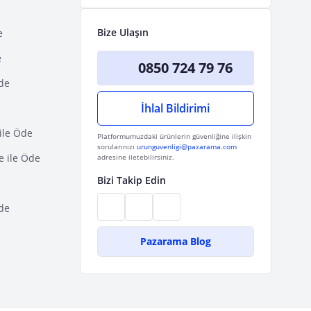
Bize Ulaşın
e
e
0850 724 79 76
Öde
İhlal Bildirimi
ile Öde
Platformumuzdaki ürünlerin güvenliğine ilişkin
sorularınızı
urunguvenligi@pazarama.com
e ile Öde
adresine iletebilirsiniz.
Bizi Takip Edin
de
Pazarama Blog