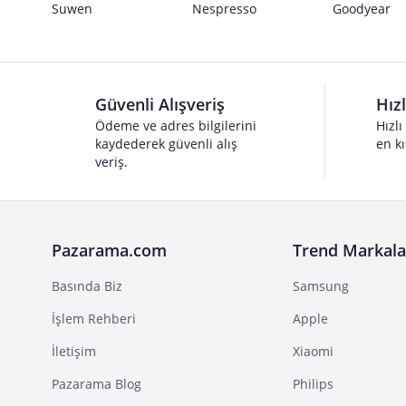
Suwen
Nespresso
Goodyear
Güvenli Alışveriş
Hız
Ödeme ve adres bilgilerini
Hızlı
kaydederek güvenli alış
en kı
veriş.
Pazarama.com
Trend Markala
Basında Biz
Samsung
İşlem Rehberi
Apple
İletişim
Xiaomi
Pazarama Blog
Philips