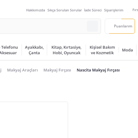
Fır
Hakkımızda
Sıkça Sorulan Sorular
İade Süreci
Siparişlerim
Puanlarım
 Telefonu
Ayakkabı,
Kitap, Kırtasiye,
Kişisel Bakım
Moda
 Aksesuar
Çanta
Hobi, Oyuncak
ve Kozmetik
j
Makyaj Araçları
Makyaj Fırçası
Nascita Makyaj Fırçası