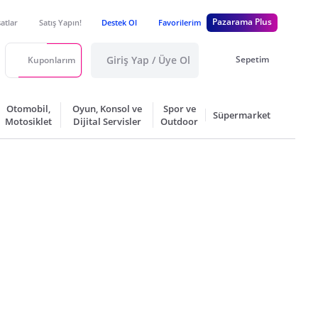
Pazarama Plus
satlar
Satış Yapın!
Destek Ol
Favorilerim
Giriş Yap / Üye Ol
Sepetim
Kuponlarım
Otomobil,
Oyun, Konsol ve
Spor ve
Süpermarket
Motosiklet
Dijital Servisler
Outdoor