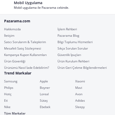
Mobil Uygulama
Mobil uygulama ile Pazarama cebinde.
Pazarama.com
Hakkımızda
İşlem Rehberi
İletişim
Pazarama Blog
Satıcı Sorularım & Taleplerim
Bilgi Toplumu Hizmetleri
Mesafeli Satış Sözleşmesi
Sıkça Sorulan Sorular
Kampanya Kupon Kullanımları
Güvenlik İpuçları
Ürün Güvenliği
Ürün Kurulum Rehberi
Ürünümü Nasıl İade Edebilirim?
Ürün Geri Çekme Bilgilendirmeleri
Trend Markalar
Samsung
Apple
Xiaomi
Philips
Boyner
Mavi
Hotiç
Loreal
Avon
Eti
Sütaş
Adidas
Nike
Ebebek
Sleepy
Tüm Markalar