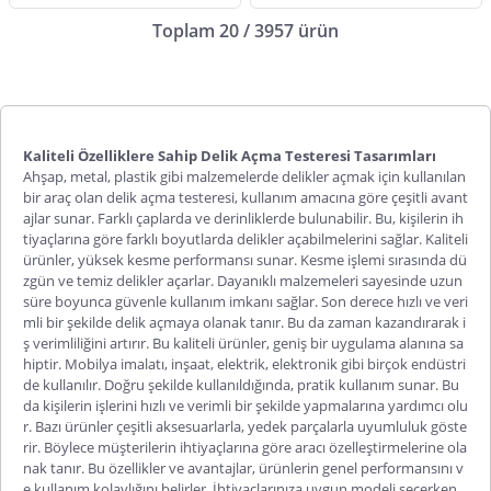
Toplam 20 / 3957 ürün
Kaliteli Özelliklere Sahip Delik Açma Testeresi Tasarımları
Ahşap, metal, plastik gibi malzemelerde delikler açmak için kullanılan
bir araç olan
delik açma testeresi
, kullanım amacına göre çeşitli avant
ajlar sunar. Farklı çaplarda ve derinliklerde bulunabilir. Bu, kişilerin ih
tiyaçlarına göre farklı boyutlarda delikler açabilmelerini sağlar. Kaliteli
ürünler, yüksek kesme performansı sunar. Kesme işlemi sırasında dü
zgün ve temiz delikler açarlar. Dayanıklı malzemeleri sayesinde uzun
süre boyunca güvenle kullanım imkanı sağlar. Son derece hızlı ve veri
mli bir şekilde delik açmaya olanak tanır. Bu da zaman kazandırarak i
ş verimliliğini artırır. Bu kaliteli ürünler, geniş bir uygulama alanına sa
hiptir. Mobilya imalatı, inşaat, elektrik, elektronik gibi birçok endüstri
de kullanılır. Doğru şekilde kullanıldığında, pratik kullanım sunar. Bu
da kişilerin işlerini hızlı ve verimli bir şekilde yapmalarına yardımcı olu
r. Bazı ürünler çeşitli aksesuarlarla, yedek parçalarla uyumluluk göste
rir. Böylece müşterilerin ihtiyaçlarına göre aracı özelleştirmelerine ola
nak tanır. Bu özellikler ve avantajlar, ürünlerin genel performansını v
e kullanım kolaylığını belirler. İhtiyaçlarınıza uygun modeli seçerken