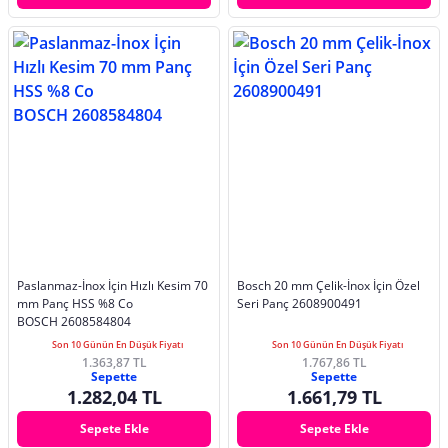
Paslanmaz-İnox İçin Hızlı Kesim 70
Bosch 20 mm Çelik-İnox İçin Özel
mm Panç HSS %8 Co
Seri Panç 2608900491
BOSCH 2608584804
Son 10 Günün En Düşük Fiyatı
Son 10 Günün En Düşük Fiyatı
1.363,87 TL
1.767,86 TL
Sepette
Sepette
1.282,04 TL
1.661,79 TL
Sepete Ekle
Sepete Ekle