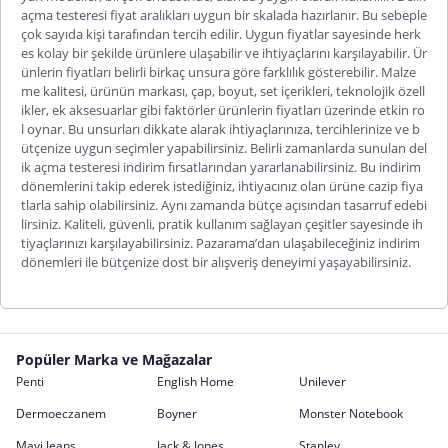
açma testeresi fiyat
aralıkları uygun bir skalada hazırlanır. Bu sebeple
çok sayıda kişi tarafından tercih edilir. Uygun fiyatlar sayesinde herk
es kolay bir şekilde ürünlere ulaşabilir ve ihtiyaçlarını karşılayabilir. Ür
ünlerin fiyatları belirli birkaç unsura göre farklılık gösterebilir. Malze
me kalitesi, ürünün markası, çap, boyut, set içerikleri, teknolojik özell
ikler, ek aksesuarlar gibi faktörler ürünlerin fiyatları üzerinde etkin ro
l oynar. Bu unsurları dikkate alarak ihtiyaçlarınıza, tercihlerinize ve b
ütçenize uygun seçimler yapabilirsiniz. Belirli zamanlarda sunulan
del
ik açma testeresi indirim
fırsatlarından yararlanabilirsiniz. Bu indirim
dönemlerini takip ederek istediğiniz, ihtiyacınız olan ürüne cazip fiya
tlarla sahip olabilirsiniz. Aynı zamanda bütçe açısından tasarruf edebi
lirsiniz. Kaliteli, güvenli, pratik kullanım sağlayan çeşitler sayesinde ih
tiyaçlarınızı karşılayabilirsiniz. Pazarama’dan ulaşabileceğiniz indirim
dönemleri ile bütçenize dost bir alışveriş deneyimi yaşayabilirsiniz.
Popüler Marka ve Mağazalar
Penti
English Home
Unilever
Dermoeczanem
Boyner
Monster Notebook
Mavi Jeans
Jack & Jones
Stanley