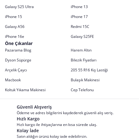
Galaxy S25 Ultra
iPhone 13
iPhone 15
iPhone 17
Galaxy A56
Redmi 15C
iPhone 16e
Galaxy S25FE
Öne Çıkanlar
Pazarama Blog
Harem Altın
Dyson Süpürge
Bilezik Fiyatları
Arçelik Çaycı
205 55 R16 Kış Lastiği
Macbook
Bulaşık Makinesi
Koltuk Yıkama Makinesi
Cep Telefonu
Güvenli Alışveriş
Ödeme ve adres bilgilerini kaydederek güvenli alış veriş.
Hızlı Kargo
Hızlı kargo ile ihtiyaçlarına en kısa sürede ulaş.
Kolay İade
Satın aldığın ürünü kolay iade edebilirsin.