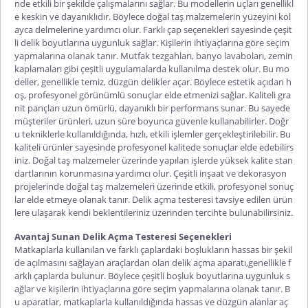
nde etkili bir şekilde çalışmalarını sağlar. Bu modellerin uçları genellikl
e keskin ve dayanıklıdır. Böylece doğal taş malzemelerin yüzeyini kol
ayca delmelerine yardımcı olur. Farklı çap seçenekleri sayesinde çeşit
li delik boyutlarına uygunluk sağlar. Kişilerin ihtiyaçlarına göre seçim
yapmalarına olanak tanır. Mutfak tezgahları, banyo lavaboları, zemin
kaplamaları gibi çeşitli uygulamalarda kullanılma destek olur. Bu mo
deller, genellikle temiz, düzgün delikler açar. Böylece estetik açıdan h
oş, profesyonel görünümlü sonuçlar elde etmenizi sağlar. Kaliteli gra
nit pançları uzun ömürlü, dayanıklı bir performans sunar. Bu sayede
müşteriler ürünleri, uzun süre boyunca güvenle kullanabilirler. Doğr
u tekniklerle kullanıldığında, hızlı, etkili işlemler gerçekleştirilebilir. Bu
kaliteli ürünler sayesinde profesyonel kalitede sonuçlar elde edebilirs
iniz. Doğal taş malzemeler üzerinde yapılan işlerde yüksek kalite stan
dartlarının korunmasına yardımcı olur. Çeşitli inşaat ve dekorasyon
projelerinde doğal taş malzemeleri üzerinde etkili, profesyonel sonuç
lar elde etmeye olanak tanır.
Delik açma testeresi tavsiye
edilen ürün
lere ulaşarak kendi beklentileriniz üzerinden tercihte bulunabilirsiniz.
Avantaj Sunan Delik Açma Testeresi Seçenekleri
Matkaplarla kullanılan ve farklı çaplardaki boşlukların hassas bir şekil
de açılmasını sağlayan araçlardan olan
delik açma aparatı
,
genellikle f
arklı çaplarda bulunur. Böylece çeşitli boşluk boyutlarına uygunluk s
ağlar ve kişilerin ihtiyaçlarına göre seçim yapmalarına olanak tanır. B
u aparatlar, matkaplarla kullanıldığında hassas ve düzgün alanlar aç