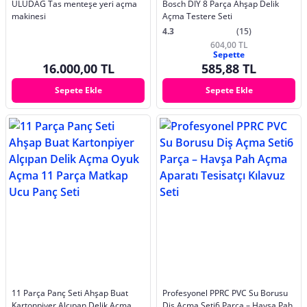
ULUDAĞ Tas menteşe yeri açma
Bosch DIY 8 Parça Ahşap Delik
makinesi
Açma Testere Seti
4.3
(15)
604,00 TL
Sepette
16.000,00 TL
585,88 TL
Sepete Ekle
Sepete Ekle
11 Parça Panç Seti Ahşap Buat
Profesyonel PPRC PVC Su Borusu
Kartonpiyer Alçıpan Delik Açma
Diş Açma Seti6 Parça – Havşa Pah