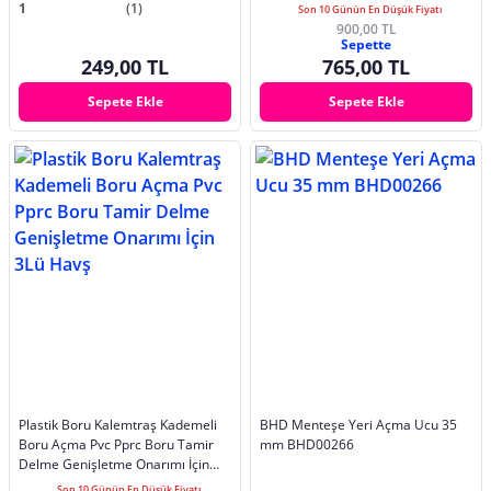
1
(1)
Son 10 Günün En Düşük Fiyatı
900,00 TL
Sepette
249,00 TL
765,00 TL
Sepete Ekle
Sepete Ekle
Plastik Boru Kalemtraş Kademeli
BHD Menteşe Yeri Açma Ucu 35
Boru Açma Pvc Pprc Boru Tamir
mm BHD00266
Delme Genişletme Onarımı İçin
3Lü Havş
Son 10 Günün En Düşük Fiyatı