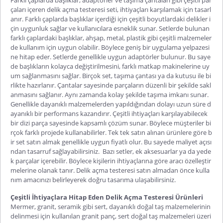
çaları içeren
delik açma testeresi seti
, ihtiyaçları karşılamak için tasarl
anır. Farklı çaplarda başlıklar içerdiği için çeşitli boyutlardaki delikler i
çin uygunluk sağlar ve kullanıcılara esneklik sunar. Setlerde bulunan
farklı çaplardaki başlıklar, ahşap, metal, plastik gibi çeşitli malzemeler
de kullanım için uygun olabilir. Böylece geniş bir uygulama yelpazesi
ne hitap eder. Setlerde genellikle uygun adaptörler bulunur. Bu saye
de başlıkların kolayca değiştirilmesini, farklı matkap makinelerine uy
um sağlanmasını sağlar. Birçok set, taşıma çantası ya da kutusu ile bi
rlikte hazırlanır. Çantalar sayesinde parçaların düzenli bir şekilde sakl
anmasını sağlanır. Aynı zamanda kolay şekilde taşıma imkanı sunar.
Genellikle dayanıklı malzemelerden yapıldığından dolayı uzun süre d
ayanıklı bir performans kazandırır. Çeşitli ihtiyaçları karşılayabilecek
bir dizi parça sayesinde kapsamlı çözüm sunar. Böylece müşteriler bi
rçok farklı projede kullanabilirler. Tek tek satın alınan ürünlere göre b
ir set satın almak genellikle uygun fiyatlı olur. Bu sayede maliyet açısı
ndan tasarruf sağlayabilirsiniz. Bazı setler, ek aksesuarlar ya da yede
k parçalar içerebilir. Böylece kişilerin ihtiyaçlarına göre aracı özelleştir
melerine olanak tanır.
Delik açma testeresi satın al
madan önce kulla
nım amacınızı belirleyerek doğru tasarıma ulaşabilirsiniz.
Çeşitli İhtiyaçlara Hitap Eden Delik Açma Testeresi Ürünleri
Mermer, granit, seramik gibi sert, dayanıklı doğal taş malzemelerinin
delinmesi için kullanılan
granit panç
, sert doğal taş malzemeleri üzeri