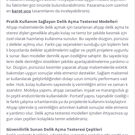
bu faktörleri göz önünde bulundurabilirsiniz. Pazarama.com üzerind
en
karot ucu
tasarımlarını da inceleyebilirsiniz.
Pratik Kullanım Sağlayan Delik Açma Testeresi Modelleri
Ahşap malzemelerde delik açmak için tasarlanan
ahşap delik açma te
steresi
dişleri genellikle ahşabı kolay ve temiz bir şekilde kesmek için
özel olarak hazırlanıp kullanıma sunulur. Bu sayede düzgün, pürüzsü
z delikler açılmış olur. Farklı çap seçenekleri sunduğu için kişilerin fark
lı boyutlarda delikler açabilmelerini sağlar ve çeşitli projelere uygunlu
k sunar. Bazı modeller derinlik ayarı özelliğine sahiptir. Bu sayede kişi
lerin delik derinliğini istedikleri şekilde ayarlayabilmelerine yardımcı o
lur. Düzgün, pürüzsüz kesimler yaparak ahşap malzemelerde estetik
bakımdan uygun sonuçlar elde etmenizi destekler. Sağlam malzemel
er kullanılarak geliştirildiğinden dolayı uzun ömürlü performans vad
eder. Hızlı, kolay kullanımı sayesinde iş verimliliğini artırır ve zaman k
azandırır. Mobilya yapımı, ahşap zanaatları, inşaat ve marangozluk gi
bi çeşitli endüstrilerde kullanılabilir. Portatif yapısı, taşınabilir özelliği i
le farklı çalışma ortamlarında ya da projelerde kullanımı kolaylaştırır.
Ahşap işlerinde iş verimliliğini artırırken kaliteli sonuçlar elde etmeniz
e yardımcı olur.
Delik açma testeresi modelleri
içinden ihtiyacınıza uy
gun olan çeşitleri kolaylıkla temin edebilirsiniz.
Güvenilirlik Sunan Delik Açma Testeresi Çeşitleri
Farklı çaplarda başlıklar, adaptörler ve taşıma çantaları gibi çeşitli par