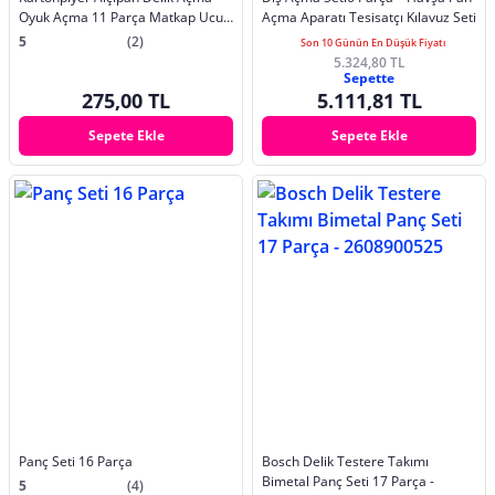
Oyuk Açma 11 Parça Matkap Ucu
Açma Aparatı Tesisatçı Kılavuz Seti
Panç Seti
5
(2)
Son 10 Günün En Düşük Fiyatı
5.324,80 TL
Sepette
275,00 TL
5.111,81 TL
Sepete Ekle
Sepete Ekle
Panç Seti 16 Parça
Bosch Delik Testere Takımı
Bimetal Panç Seti 17 Parça -
5
(4)