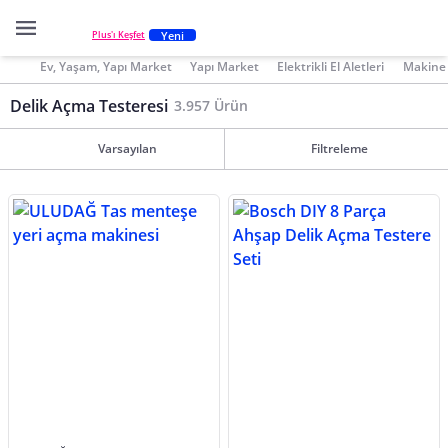
Yeni
Plus'ı Keşfet
Ev, Yaşam, Yapı Market
Yapı Market
Elektrikli El Aletleri
Makine 
Delik Açma Testeresi
3.957 Ürün
Varsayılan
Filtreleme