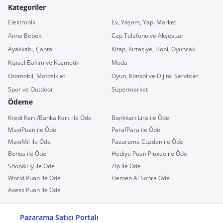
Kategoriler
Elektronik
Ev, Yaşam, Yapı Market
Anne Bebek
Cep Telefonu ve Aksesuar
Ayakkabı, Çanta
Kitap, Kırtasiye, Hobi, Oyuncak
Kişisel Bakım ve Kozmetik
Moda
Otomobil, Motosiklet
Oyun, Konsol ve Dijital Servisler
Spor ve Outdoor
Süpermarket
Ödeme
Kredi Kartı/Banka Kartı ile Öde
Bankkart Lira ile Öde
MaxiPuan ile Öde
ParafPara ile Öde
MaxiMil ile Öde
Pazarama Cüzdan ile Öde
Bonus ile Öde
Hediye Puan Pluxee ile Öde
Shop&Fly ile Öde
Zip ile Öde
World Puan ile Öde
Hemen Al Sonra Öde
Axess Puan ile Öde
Pazarama Satıcı Portalı