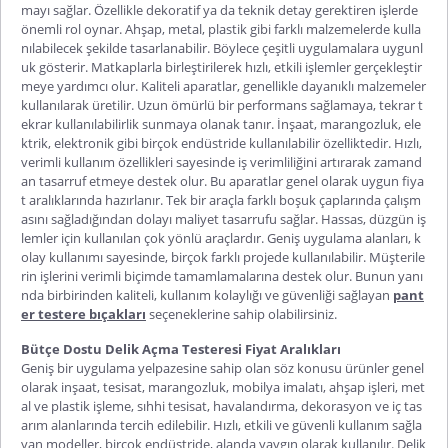
mayı sağlar. Özellikle dekoratif ya da teknik detay gerektiren işlerde
önemli rol oynar. Ahşap, metal, plastik gibi farklı malzemelerde kulla
nılabilecek şekilde tasarlanabilir. Böylece çeşitli uygulamalara uygunl
uk gösterir. Matkaplarla birleştirilerek hızlı, etkili işlemler gerçekleştir
meye yardımcı olur. Kaliteli aparatlar, genellikle dayanıklı malzemeler
kullanılarak üretilir. Uzun ömürlü bir performans sağlamaya, tekrar t
ekrar kullanılabilirlik sunmaya olanak tanır. İnşaat, marangozluk, ele
ktrik, elektronik gibi birçok endüstride kullanılabilir özelliktedir. Hızlı,
verimli kullanım özellikleri sayesinde iş verimliliğini artırarak zamand
an tasarruf etmeye destek olur. Bu aparatlar genel olarak uygun fiya
t aralıklarında hazırlanır. Tek bir araçla farklı boşuk çaplarında çalışm
asını sağladığından dolayı maliyet tasarrufu sağlar. Hassas, düzgün iş
lemler için kullanılan çok yönlü araçlardır. Geniş uygulama alanları, k
olay kullanımı sayesinde, birçok farklı projede kullanılabilir. Müşterile
rin işlerini verimli biçimde tamamlamalarına destek olur. Bunun yanı
nda birbirinden kaliteli, kullanım kolaylığı ve güvenliği sağlayan
pant
er testere bıçakları
seçeneklerine sahip olabilirsiniz.
Bütçe Dostu Delik Açma Testeresi Fiyat Aralıkları
Geniş bir uygulama yelpazesine sahip olan söz konusu ürünler genel
olarak inşaat, tesisat, marangozluk, mobilya imalatı, ahşap işleri, met
al ve plastik işleme, sıhhi tesisat, havalandırma, dekorasyon ve iç tas
arım alanlarında tercih edilebilir. Hızlı, etkili ve güvenli kullanım sağla
yan modeller, birçok endüstride, alanda yaygın olarak kullanılır.
Delik