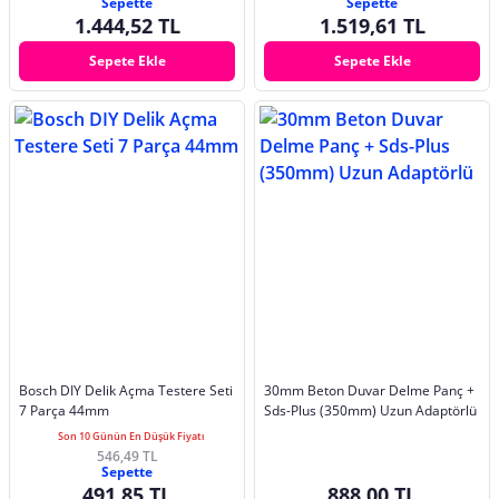
Sepette
Sepette
1.444,52 TL
1.519,61 TL
Sepete Ekle
Sepete Ekle
Bosch DIY Delik Açma Testere Seti
30mm Beton Duvar Delme Panç +
7 Parça 44mm
Sds-Plus (350mm) Uzun Adaptörlü
Son 10 Günün En Düşük Fiyatı
546,49 TL
Sepette
491,85 TL
888,00 TL