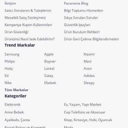
İletişim
Pazarama Blog
Satıcı Sorularım & Taleplerim
Bilgi Toplumu Hizmetleri
Mesafeli Satış Sözleşmesi
Sıkça Sorulan Sorular
Kampanya Kupon Kullanımları
Güvenlik İpuçları
Ürün Güvenliği
Ürün Kurulum Rehberi
Ürünümü Nasıl İade Edebilirim?
Ürün Geri Çekme Bilgilendirmeleri
Trend Markalar
Samsung
Apple
Xiaomi
Philips
Boyner
Mavi
Hotiç
Loreal
Avon
Eti
Sütaş
Adidas
Nike
Ebebek
Sleepy
Tüm Markalar
Kategoriler
Elektronik
Ev, Yaşam, Yapı Market
Anne Bebek
Cep Telefonu ve Aksesuar
Ayakkabı, Çanta
Kitap, Kırtasiye, Hobi, Oyuncak
Kişisel Bakım ve Kozmetik
Moda