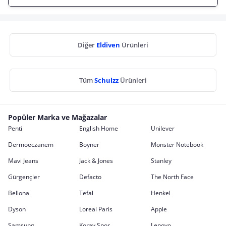
Diğer
Eldiven
Ürünleri
Tüm
Schulzz
Ürünleri
Popüler Marka ve Mağazalar
Penti
English Home
Unilever
Dermoeczanem
Boyner
Monster Notebook
Mavi Jeans
Jack & Jones
Stanley
Gürgençler
Defacto
The North Face
Bellona
Tefal
Henkel
Dyson
Loreal Paris
Apple
Samsung
Koray Spor
Lenovo