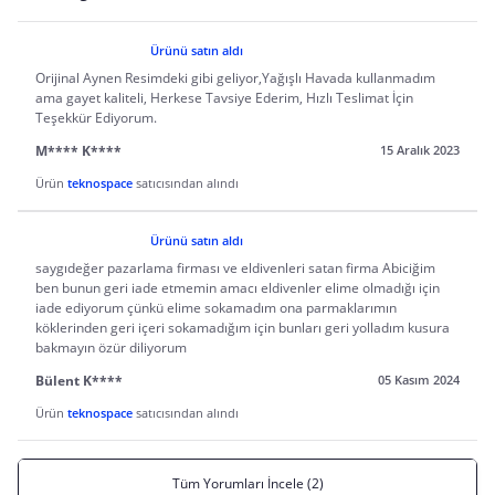
Ürünü satın aldı
Orijinal Aynen Resimdeki gibi geliyor,Yağışlı Havada kullanmadım
ama gayet kaliteli, Herkese Tavsiye Ederim, Hızlı Teslimat İçin
Teşekkür Ediyorum.
M**** K****
15 Aralık 2023
Ürün
teknospace
satıcısından alındı
Ürünü satın aldı
saygıdeğer pazarlama firması ve eldivenleri satan firma Abiciğim
ben bunun geri iade etmemin amacı eldivenler elime olmadığı için
iade ediyorum çünkü elime sokamadım ona parmaklarımın
köklerinden geri içeri sokamadığım için bunları geri yolladım kusura
bakmayın özür diliyorum
Bülent K****
05 Kasım 2024
Ürün
teknospace
satıcısından alındı
Tüm Yorumları İncele (2)