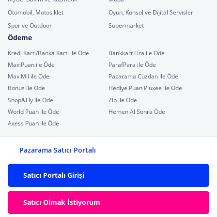
Otomobil, Motosiklet
Oyun, Konsol ve Dijital Servisler
Spor ve Outdoor
Süpermarket
Ödeme
Kredi Kartı/Banka Kartı ile Öde
Bankkart Lira ile Öde
MaxiPuan ile Öde
ParafPara ile Öde
MaxiMil ile Öde
Pazarama Cüzdan ile Öde
Bonus ile Öde
Hediye Puan Pluxee ile Öde
Shop&Fly ile Öde
Zip ile Öde
World Puan ile Öde
Hemen Al Sonra Öde
Axess Puan ile Öde
Pazarama Satıcı Portalı
Satıcı Portalı Girişi
Satıcı Olmak İstiyorum