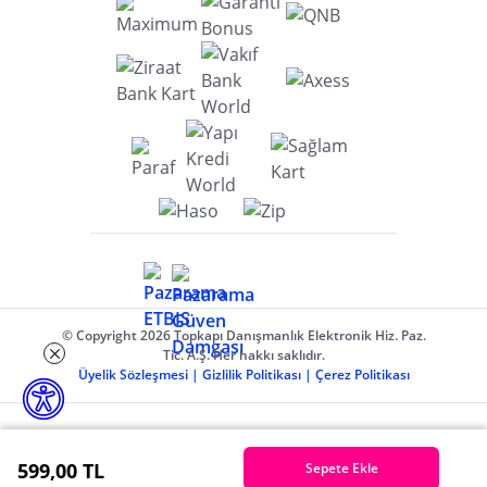
© Copyright 2026 Topkapı Danışmanlık Elektronik Hiz. Paz.
Tic. A.Ş. Her hakkı saklıdır.
Üyelik Sözleşmesi
|
Gizlilik Politikası
|
Çerez Politikası
599,00 TL
Sepete Ekle