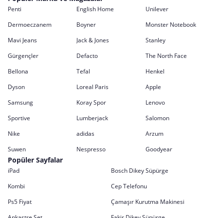
Penti
English Home
Unilever
Dermoeczanem
Boyner
Monster Notebook
Mavi Jeans
Jack & Jones
Stanley
Gürgençler
Defacto
The North Face
Bellona
Tefal
Henkel
Dyson
Loreal Paris
Apple
Samsung
Koray Spor
Lenovo
Sportive
Lumberjack
Salomon
Nike
adidas
Arzum
Suwen
Nespresso
Goodyear
Popüler Sayfalar
iPad
Bosch Dikey Süpürge
Kombi
Cep Telefonu
Ps5 Fiyat
Çamaşır Kurutma Makinesi
Ankastre Set
Fakir Dikey Süpürge