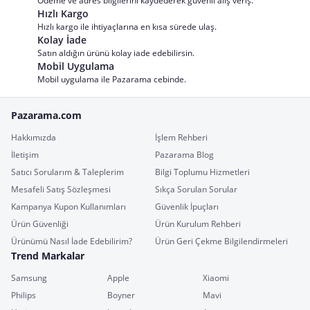
Ödeme ve adres bilgilerini kaydederek güvenli alış veriş.
Hızlı Kargo
Hızlı kargo ile ihtiyaçlarına en kısa sürede ulaş.
Kolay İade
Satın aldığın ürünü kolay iade edebilirsin.
Mobil Uygulama
Mobil uygulama ile Pazarama cebinde.
Pazarama.com
Hakkımızda
İşlem Rehberi
İletişim
Pazarama Blog
Satıcı Sorularım & Taleplerim
Bilgi Toplumu Hizmetleri
Mesafeli Satış Sözleşmesi
Sıkça Sorulan Sorular
Kampanya Kupon Kullanımları
Güvenlik İpuçları
Ürün Güvenliği
Ürün Kurulum Rehberi
Ürünümü Nasıl İade Edebilirim?
Ürün Geri Çekme Bilgilendirmeleri
Trend Markalar
Samsung
Apple
Xiaomi
Philips
Boyner
Mavi