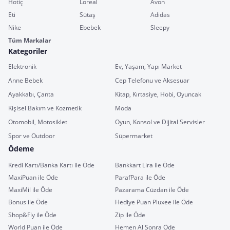
Hotiç
Loreal
Avon
Eti
Sütaş
Adidas
Nike
Ebebek
Sleepy
Tüm Markalar
Kategoriler
Elektronik
Ev, Yaşam, Yapı Market
Anne Bebek
Cep Telefonu ve Aksesuar
Ayakkabı, Çanta
Kitap, Kırtasiye, Hobi, Oyuncak
Kişisel Bakım ve Kozmetik
Moda
Otomobil, Motosiklet
Oyun, Konsol ve Dijital Servisler
Spor ve Outdoor
Süpermarket
Ödeme
Kredi Kartı/Banka Kartı ile Öde
Bankkart Lira ile Öde
MaxiPuan ile Öde
ParafPara ile Öde
MaxiMil ile Öde
Pazarama Cüzdan ile Öde
Bonus ile Öde
Hediye Puan Pluxee ile Öde
Shop&Fly ile Öde
Zip ile Öde
World Puan ile Öde
Hemen Al Sonra Öde