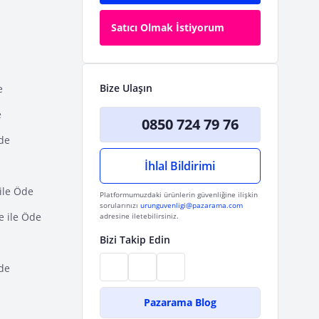
Satıcı Olmak İstiyorum
Bize Ulaşın
e
e
0850 724 79 76
Öde
İhlal Bildirimi
ile Öde
Platformumuzdaki ürünlerin güvenliğine ilişkin
sorularınızı
urunguvenligi@pazarama.com
e ile Öde
adresine iletebilirsiniz.
Bizi Takip Edin
de
Pazarama Blog