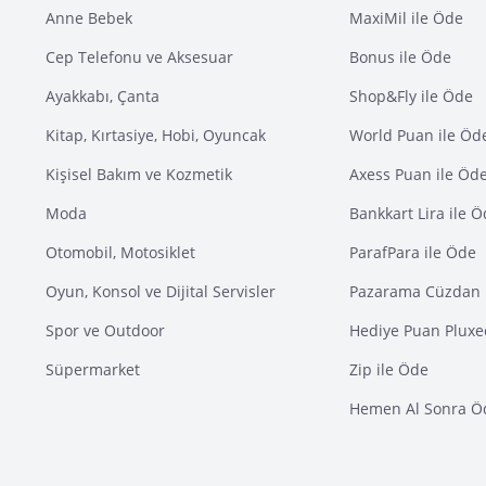
Anne Bebek
MaxiMil ile Öde
Cep Telefonu ve Aksesuar
Bonus ile Öde
Ayakkabı, Çanta
Shop&Fly ile Öde
Kitap, Kırtasiye, Hobi, Oyuncak
World Puan ile Öd
Kişisel Bakım ve Kozmetik
Axess Puan ile Öd
Moda
Bankkart Lira ile 
Otomobil, Motosiklet
ParafPara ile Öde
Oyun, Konsol ve Dijital Servisler
Pazarama Cüzdan 
Spor ve Outdoor
Hediye Puan Pluxe
Süpermarket
Zip ile Öde
Hemen Al Sonra Ö