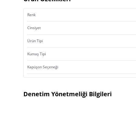
Renk
Cinsiyet
Ürün Tipi
Kumaş Tipi
Kapüşon Seçeneği
Denetim Yönetmeliği Bilgileri
Ürün Menşei:
Türkiye’de Yerleşik İmalatçı
İsmi
İthalatçı
Ticari Ünvanı