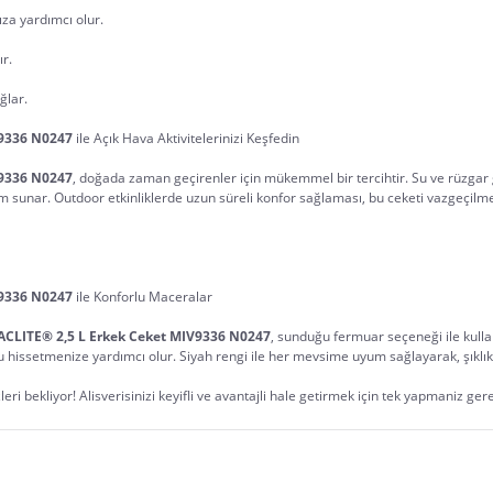
za yardımcı olur.
r.
ğlar.
V9336 N0247
 ile Açık Hava Aktivitelerinizi Keşfedin
V9336 N0247
, doğada zaman geçirenler için mükemmel bir tercihtir. Su ve rüzgar ge
 sunar. Outdoor etkinliklerde uzun süreli konfor sağlaması, bu ceketi vazgeçilmez kı
V9336 N0247
 ile Konforlu Maceralar
CLITE® 2,5 L Erkek Ceket MIV9336 N0247
, sunduğu fermuar seçeneği ile kulla
issetmenize yardımcı olur. Siyah rengi ile her mevsime uyum sağlayarak, şıklık ve i
eri bekliyor! Alisverisinizi keyifli ve avantajli hale getirmek için tek yapmaniz ger