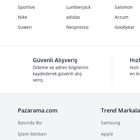
Sportive
Lumberjack
Salomon
Nike
adidas
Arzum
Suwen
Nespresso
Goodyear
Güvenli Alışveriş
Hız
Ödeme ve adres bilgilerini
Hızlı
kaydederek güvenli alış
en kı
veriş.
Pazarama.com
Trend Markala
Basında Biz
Samsung
İşlem Rehberi
Apple