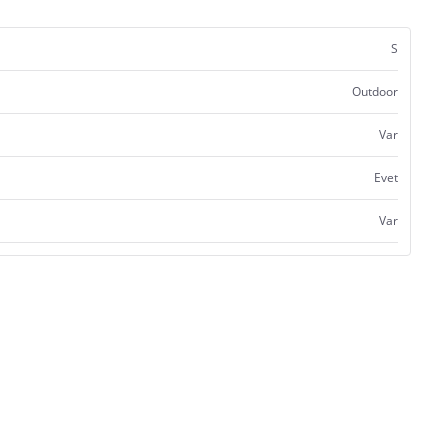
S
Outdoor
Var
Evet
Var
Satıcı bilgi girişi yapmamıştır.
Satıcı bilgi girişi yapmamıştır.
Satıcı bilgi girişi yapmamıştır.