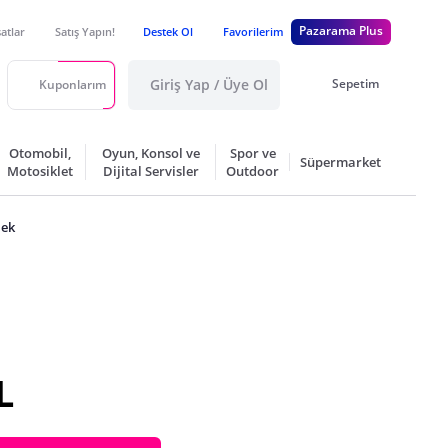
Pazarama Plus
satlar
Satış Yapın!
Destek Ol
Favorilerim
Giriş Yap / Üye Ol
Sepetim
Kuponlarım
Otomobil,
Oyun, Konsol ve
Spor ve
Süpermarket
Motosiklet
Dijital Servisler
Outdoor
lek
L