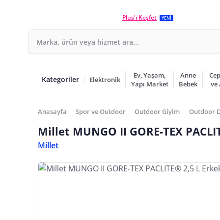
Plus'ı Keşfet
YENİ
Ev, Yaşam,
Anne
Cep
Kategoriler
Elektronik
Yapı Market
Bebek
ve
Anasayfa
Spor ve Outdoor
Outdoor Giyim
Outdoor D
Millet MUNGO II GORE-TEX PACLIT
Millet