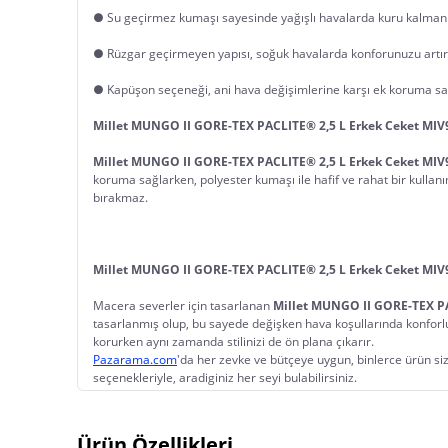
● Su geçirmez kumaşı sayesinde yağışlı havalarda kuru kalmanı
● Rüzgar geçirmeyen yapısı, soğuk havalarda konforunuzu artırı
● Kapüşon seçeneği, ani hava değişimlerine karşı ek koruma sa
Millet MUNGO II GORE-TEX PACLITE® 2,5 L Erkek Ceket MI
Millet MUNGO II GORE-TEX PACLITE® 2,5 L Erkek Ceket MI
koruma sağlarken, polyester kumaşı ile hafif ve rahat bir kullanım
bırakmaz.
Millet MUNGO II GORE-TEX PACLITE® 2,5 L Erkek Ceket MI
Macera severler için tasarlanan 
Millet MUNGO II GORE-TEX PA
tasarlanmış olup, bu sayede değişken hava koşullarında konforlu h
korurken aynı zamanda stilinizi de ön plana çıkarır.
Pazarama.com
'da her zevke ve bütçeye uygun, binlerce ürün sizl
seçenekleriyle, aradiginiz her seyi bulabilirsiniz.
Ürün Özellikleri