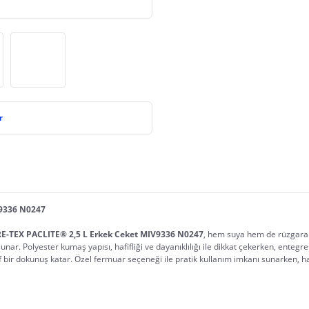
r
V9336 N0247
E-TEX PACLITE® 2,5 L Erkek Ceket MIV9336 N0247
, hem suya hem de rüzgara ka
 sunar. Polyester kumaş yapısı, hafifliği ve dayanıklılığı ile dikkat çekerken, ent
zarif bir dokunuş katar. Özel fermuar seçeneği ile pratik kullanım imkanı sunarken