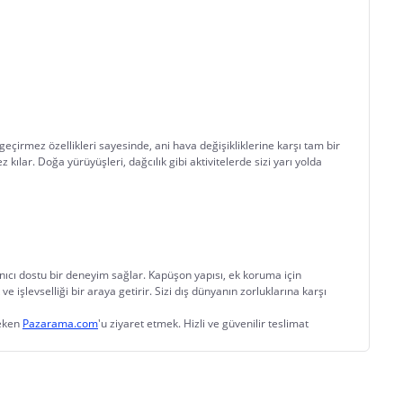
çirmez özellikleri sayesinde, ani hava değişikliklerine karşı tam bir 
lar. Doğa yürüyüşleri, dağcılık gibi aktivitelerde sizi yarı yolda 
nıcı dostu bir deneyim sağlar. Kapüşon yapısı, ek koruma için 
şlevselliği bir araya getirir. Sizi dış dünyanın zorluklarına karşı 
eken 
Pazarama.com
'u ziyaret etmek. Hizli ve güvenilir teslimat 