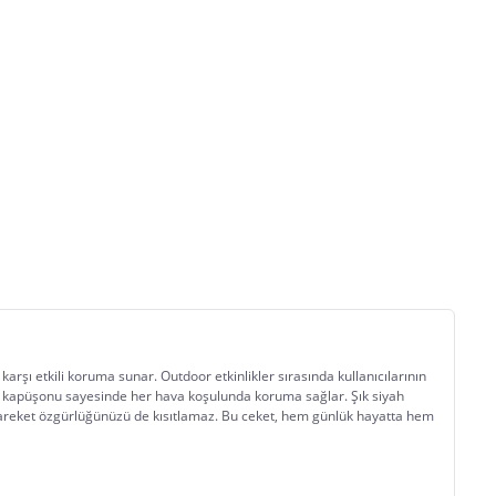
rşı etkili koruma sunar. Outdoor etkinlikler sırasında kullanıcılarının 
egre kapüşonu sayesinde her hava koşulunda koruma sağlar. Şık siyah 
, hareket özgürlüğünüzü de kısıtlamaz. Bu ceket, hem günlük hayatta hem 