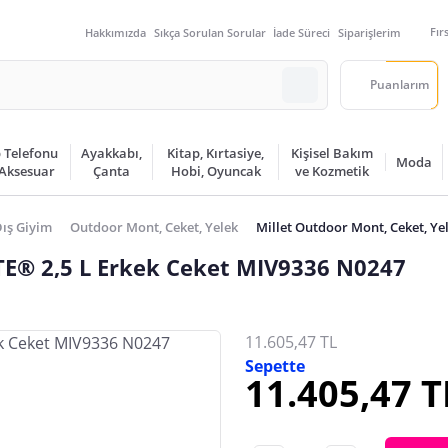
Fır
Hakkımızda
Sıkça Sorulan Sorular
İade Süreci
Siparişlerim
Puanlarım
 Telefonu
Ayakkabı,
Kitap, Kırtasiye,
Kişisel Bakım
Moda
 Aksesuar
Çanta
Hobi, Oyuncak
ve Kozmetik
ış Giyim
Outdoor Mont, Ceket, Yelek
Millet Outdoor Mont, Ceket, Ye
E® 2,5 L Erkek Ceket MIV9336 N0247
11.605,47 TL
Sepette
11.405,47 T