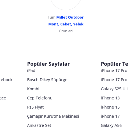
Tüm
Millet Outdoor
Mont, Ceket, Yelek
Ürünleri
dır. Pazarama, bu içeriklerden dolayı herhangi bir sorumluluk kabul etmemektedir.
Popüler Sayfalar
Popüler Te
iPad
iPhone 17 Pr
tebook
Bosch Dikey Süpürge
iPhone 17 Pro
Kombi
Galaxy S25 Ul
ace
Cep Telefonu
iPhone 13
Ps5 Fiyat
iPhone 15
Çamaşır Kurutma Makinesi
iPhone 17
Ankastre Set
Galaxy A56