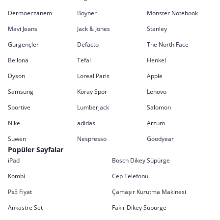
Dermoeczanem
Boyner
Monster Notebook
Mavi Jeans
Jack & Jones
Stanley
Gürgençler
Defacto
The North Face
Bellona
Tefal
Henkel
Dyson
Loreal Paris
Apple
Samsung
Koray Spor
Lenovo
Sportive
Lumberjack
Salomon
Nike
adidas
Arzum
Suwen
Nespresso
Goodyear
Popüler Sayfalar
iPad
Bosch Dikey Süpürge
Kombi
Cep Telefonu
Ps5 Fiyat
Çamaşır Kurutma Makinesi
Ankastre Set
Fakir Dikey Süpürge