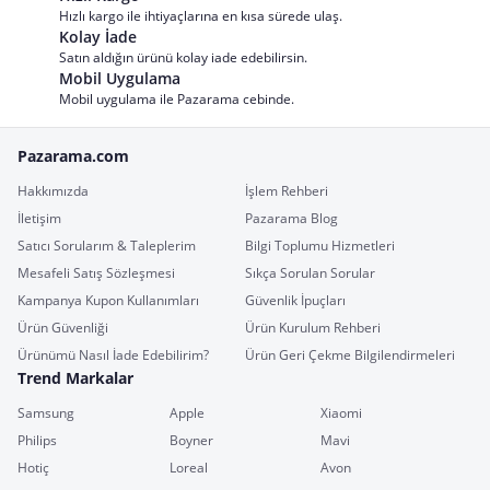
Hızlı kargo ile ihtiyaçlarına en kısa sürede ulaş.
Kolay İade
Satın aldığın ürünü kolay iade edebilirsin.
Mobil Uygulama
Mobil uygulama ile Pazarama cebinde.
Pazarama.com
Hakkımızda
İşlem Rehberi
İletişim
Pazarama Blog
Satıcı Sorularım & Taleplerim
Bilgi Toplumu Hizmetleri
Mesafeli Satış Sözleşmesi
Sıkça Sorulan Sorular
Kampanya Kupon Kullanımları
Güvenlik İpuçları
Ürün Güvenliği
Ürün Kurulum Rehberi
Ürünümü Nasıl İade Edebilirim?
Ürün Geri Çekme Bilgilendirmeleri
Trend Markalar
Samsung
Apple
Xiaomi
Philips
Boyner
Mavi
Hotiç
Loreal
Avon