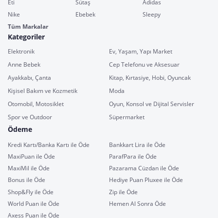
Eti
Sütaş
Adidas
Nike
Ebebek
Sleepy
Tüm Markalar
Kategoriler
Elektronik
Ev, Yaşam, Yapı Market
Anne Bebek
Cep Telefonu ve Aksesuar
Ayakkabı, Çanta
Kitap, Kırtasiye, Hobi, Oyuncak
Kişisel Bakım ve Kozmetik
Moda
Otomobil, Motosiklet
Oyun, Konsol ve Dijital Servisler
Spor ve Outdoor
Süpermarket
Ödeme
Kredi Kartı/Banka Kartı ile Öde
Bankkart Lira ile Öde
MaxiPuan ile Öde
ParafPara ile Öde
MaxiMil ile Öde
Pazarama Cüzdan ile Öde
Bonus ile Öde
Hediye Puan Pluxee ile Öde
Shop&Fly ile Öde
Zip ile Öde
World Puan ile Öde
Hemen Al Sonra Öde
Axess Puan ile Öde