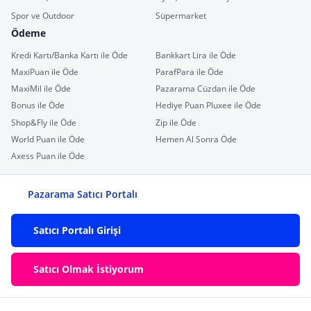
Spor ve Outdoor
Süpermarket
Ödeme
Kredi Kartı/Banka Kartı ile Öde
Bankkart Lira ile Öde
MaxiPuan ile Öde
ParafPara ile Öde
MaxiMil ile Öde
Pazarama Cüzdan ile Öde
Bonus ile Öde
Hediye Puan Pluxee ile Öde
Shop&Fly ile Öde
Zip ile Öde
World Puan ile Öde
Hemen Al Sonra Öde
Axess Puan ile Öde
Pazarama Satıcı Portalı
Satıcı Portalı Girişi
Satıcı Olmak İstiyorum