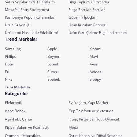
Satıcı Sorularım & Taleplerim
Bilgi Toplumu Hizmetleri
Mesafeli Satış Sözleşmesi
Sıkça Sorulan Sorular
Kampanya Kupon Kullanımları
Güvenlik İpuçları
Ürün Güvenliği
Ürün Kurulum Rehberi
Ürünümü Nasıl İade Edebilirim?
Ürün Geri Çekme Bilgilendirmeleri
Trend Markalar
Samsung
Apple
Xiaomi
Philips
Boyner
Mavi
Hotiç
Loreal
Avon
Eti
Sütaş
Adidas
Nike
Ebebek
Sleepy
Tüm Markalar
Kategoriler
Elektronik
Ev, Yaşam, Yapı Market
Anne Bebek
Cep Telefonu ve Aksesuar
Ayakkabı, Çanta
Kitap, Kırtasiye, Hobi, Oyuncak
Kişisel Bakım ve Kozmetik
Moda
Otomobil, Motosiklet
Oyun, Konsol ve Dijital Servisler