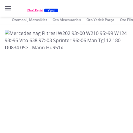
Yeni
Plus'ı Keşfet
Otomobil, Motosiklet
Oto Aksesuarları
Oto Yedek Parça
Oto Filt