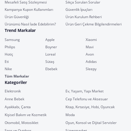
Mesafeli Satış Sözleşmesi
Sıkça Sorulan Sorular
Kampanya Kupon Kullanımları
Güvenlik İpuçları
Ürün Güvenliği
Ürün Kurulum Rehberi
Ürünümü Nasıl İade Edebilirim?
Ürün Geri Çekme Bilgilendirmeleri
Trend Markalar
Samsung
Apple
Xiaomi
Philips
Boyner
Mavi
Hotiç
Loreal
Avon
Eti
Sütaş
Adidas
Nike
Ebebek
Sleepy
Tüm Markalar
Kategoriler
Elektronik
Ev, Yaşam, Yapı Market
Anne Bebek
Cep Telefonu ve Aksesuar
Ayakkabı, Çanta
Kitap, Kırtasiye, Hobi, Oyuncak
Kişisel Bakım ve Kozmetik
Moda
Otomobil, Motosiklet
Oyun, Konsol ve Dijital Servisler
Spor ve Outdoor
Süpermarket