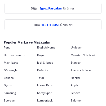
Diğer
Egzoz Parçaları
Ürünleri
Tüm
HERTH BUSS
Ürünleri
Popüler Marka ve Mağazalar
Penti
English Home
Unilever
Dermoeczanem
Boyner
Monster Notebook
Mavi Jeans
Jack & Jones
Stanley
Gürgençler
Defacto
The North Face
Bellona
Tefal
Henkel
Dyson
Loreal Paris
Apple
Samsung
Koray Spor
Lenovo
Sportive
Lumberjack
Salomon