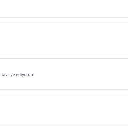
dır. Pazarama, bu içeriklerden dolayı herhangi bir sorumluluk kabul etmemektedir.
le tavsiye ediyorum