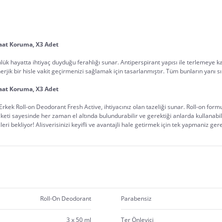
aat Koruma, X3 Adet
k hayatta ihtiyaç duyduğu ferahlığı sunar. Antiperspirant yapısı ile terlemeye kar
erjik bir hisle vakit geçirmenizi sağlamak için tasarlanmıştır. Tüm bunların yanı s
aat Koruma, X3 Adet
Roll-on Deodorant Fresh Active, ihtiyacınız olan tazeliği sunar. Roll-on formu sa
paketi sayesinde her zaman el altında bulundurabilir ve gerektiği anlarda kullanabili
eri bekliyor! Alisverisinizi keyifli ve avantajli hale getirmek için tek yapmaniz ger
Roll-On Deodorant
Parabensiz
3 x 50 ml
Ter Önleyici