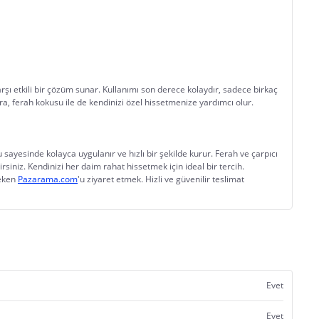
şı etkili bir çözüm sunar. Kullanımı son derece kolaydır, sadece birkaç 
ıra, ferah kokusu ile de kendinizi özel hissetmenize yardımcı olur.
yesinde kolayca uygulanır ve hızlı bir şekilde kurur. Ferah ve çarpıcı 
rsiniz. Kendinizi her daim rahat hissetmek için ideal bir tercih.
eken 
Pazarama.com
'u ziyaret etmek. Hizli ve güvenilir teslimat 
Evet
Evet