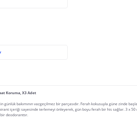
r
aat Koruma, X3 Adet
 günlük bakımının vazgeçilmez bir parçasıdır. Ferah kokusuyla güne zinde başla
ant içeriği sayesinde terlemeyi önleyerek, gün boyu ferah bir his sağlar. 3 x 50 ml’l
bir deodoranttır.