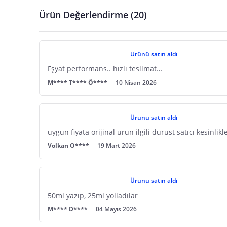
Satıcı bilgi girişi yapmamıştır.
Ürün Ambalajı Görselleri
Son Kullanma Tarihi
Ürün Değerlendirme (20)
E Posta Adresi
Posta Adresi
Satıcı bilgi girişi yapmamıştır.
Uyarı / Güvenlik Açıklaması
Girilen tüm bilgilerin doğruluğu ve güncelliği satıcının sorumluluğunda
E Posta Adresi
Satıcı bilgi girişi yapmamıştır.
Güvenlik İşaretleri
Ürünü satın aldı
Satıcı bilgi girişi yapmamıştır.
Fşyat performans.. hızlı teslimat…
M**** T**** Ö****
10 Nisan 2026
Ürünü satın aldı
uygun fiyata orijinal ürün ilgili dürüst satıcı kesinlik
Volkan O****
19 Mart 2026
Ürünü satın aldı
50ml yazıp, 25ml yolladılar
M**** D****
04 Mayıs 2026