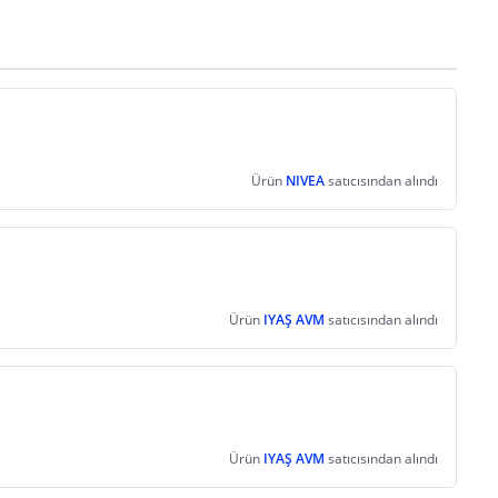
Satıcı bilgi girişi yapmamıştır.
Satıcı bilgi girişi yapmamıştır.
Satıcı bilgi girişi yapmamıştır.
Satıcı bilgi girişi yapmamıştır.
Ürün
NIVEA
satıcısından alındı
Ürün
IYAŞ AVM
satıcısından alındı
Ürün
IYAŞ AVM
satıcısından alındı