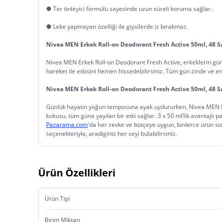
● Ter önleyici formülü sayesinde uzun süreli koruma sağlar.
● Leke yapmayan özelliği ile giysilerde iz bırakmaz.
Nivea MEN Erkek Roll-on Deodorant Fresh Active 50ml, 48 S
Nivea MEN Erkek Roll-on Deodorant Fresh Active, erkeklerin günlü
hareket ile etkisini hemen hissedebilirsiniz. Tüm gün zinde ve en
Nivea MEN Erkek Roll-on Deodorant Fresh Active 50ml, 48 S
Günlük hayatın yoğun temposuna ayak uydururken, Nivea MEN Erkek 
kokusu, tüm güne yayılan bir etki sağlar. 3 x 50 ml’lik avantajlı 
Pazarama.com
'da her zevke ve bütçeye uygun, binlerce ürün sizl
seçenekleriyle, aradiginiz her seyi bulabilirsiniz.
Ürün Özellikleri
Ürün Tipi
Birim Miktarı