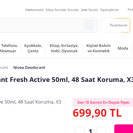
Fır
Hakkımızda
Sıkça Sorulan Sorular
İade Süreci
Siparişlerim
Puanlarım
 Telefonu
Ayakkabı,
Kitap, Kırtasiye,
Kişisel Bakım
Moda
 Aksesuar
Çanta
Hobi, Oyuncak
ve Kozmetik
rant
Nivea Deodorant
nt Fresh Active 50ml, 48 Saat Koruma, X
Son 10 Günün En Düşük Fiyatı
699,90 TL