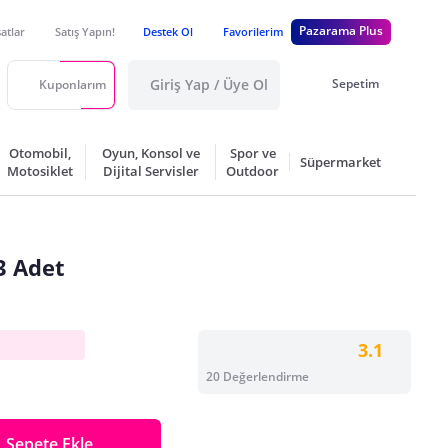
Pazarama Plus
satlar
Satış Yapın!
Destek Ol
Favorilerim
Giriş Yap / Üye Ol
Sepetim
Kuponlarım
Otomobil,
Oyun, Konsol ve
Spor ve
Süpermarket
Motosiklet
Dijital Servisler
Outdoor
3 Adet
3.1
20 Değerlendirme
Sepete Ekle