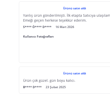
Ürünü satın aldı
Yanlış ürün gönderilmişti. İlk etapta Satıcıya ulaşılama
Emeği geçen herkese teşekkür ederim.
S**** Ö**** D****
16 Mart 2026
Kullanıcı Fotoğrafları
Ürünü satın aldı
Ürün çok güzel. gün boyu kalıcı.
B**** D****
23 Şubat 2025