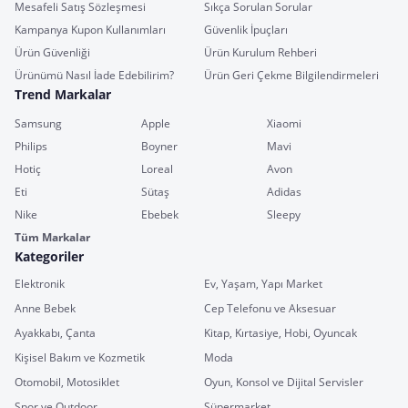
Mesafeli Satış Sözleşmesi
Sıkça Sorulan Sorular
Kampanya Kupon Kullanımları
Güvenlik İpuçları
Ürün Güvenliği
Ürün Kurulum Rehberi
Ürünümü Nasıl İade Edebilirim?
Ürün Geri Çekme Bilgilendirmeleri
Trend Markalar
Samsung
Apple
Xiaomi
Philips
Boyner
Mavi
Hotiç
Loreal
Avon
Eti
Sütaş
Adidas
Nike
Ebebek
Sleepy
Tüm Markalar
Kategoriler
Elektronik
Ev, Yaşam, Yapı Market
Anne Bebek
Cep Telefonu ve Aksesuar
Ayakkabı, Çanta
Kitap, Kırtasiye, Hobi, Oyuncak
Kişisel Bakım ve Kozmetik
Moda
Otomobil, Motosiklet
Oyun, Konsol ve Dijital Servisler
Spor ve Outdoor
Süpermarket