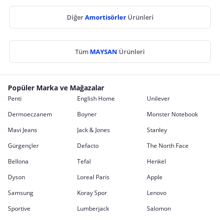
Diğer
Amortisörler
Ürünleri
Tüm
MAYSAN
Ürünleri
Popüler Marka ve Mağazalar
Penti
English Home
Unilever
Dermoeczanem
Boyner
Monster Notebook
Mavi Jeans
Jack & Jones
Stanley
Gürgençler
Defacto
The North Face
Bellona
Tefal
Henkel
Dyson
Loreal Paris
Apple
Samsung
Koray Spor
Lenovo
Sportive
Lumberjack
Salomon