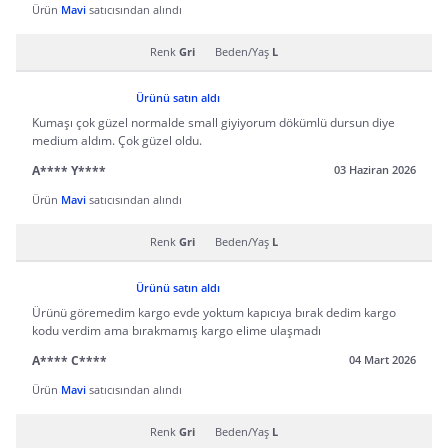
Ürün
Mavi
satıcısından alındı
Renk
Gri
Beden/Yaş
L
Ürünü satın aldı
Kumaşı çok güzel normalde small giyiyorum dökümlü dursun diye
medium aldım. Çok güzel oldu.
A**** Y****
03 Haziran 2026
Ürün
Mavi
satıcısından alındı
Renk
Gri
Beden/Yaş
L
Ürünü satın aldı
Ürünü göremedim kargo evde yoktum kapıcıya bırak dedim kargo
kodu verdim ama bırakmamış kargo elime ulaşmadı
A**** C****
04 Mart 2026
Ürün
Mavi
satıcısından alındı
Renk
Gri
Beden/Yaş
L