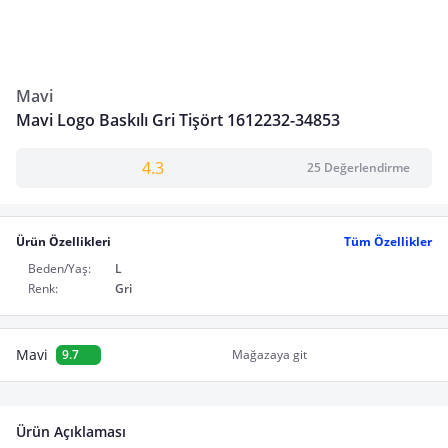
Mavi
Mavi Logo Baskılı Gri Tişört 1612232-34853
4.3
25 Değerlendirme
Ürün Özellikleri
Tüm Özellikler
Beden/Yaş:
L
Renk:
Gri
Mavi
9.7
Mağazaya git
Ürün Açıklaması