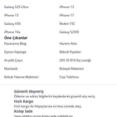
Galaxy S25 Ultra
iPhone 13
iPhone 15
iPhone 17
Galaxy A56
Redmi 15C
iPhone 16e
Galaxy S25FE
Öne Çıkanlar
Pazarama Blog
Harem Altın
Dyson Süpürge
Bilezik Fiyatları
Arçelik Çaycı
205 55 R16 Kış Lastiği
Macbook
Bulaşık Makinesi
Koltuk Yıkama Makinesi
Cep Telefonu
Güvenli Alışveriş
Ödeme ve adres bilgilerini kaydederek güvenli alış veriş.
Hızlı Kargo
Hızlı kargo ile ihtiyaçlarına en kısa sürede ulaş.
Kolay İade
Satın aldığın ürünü kolay iade edebilirsin.