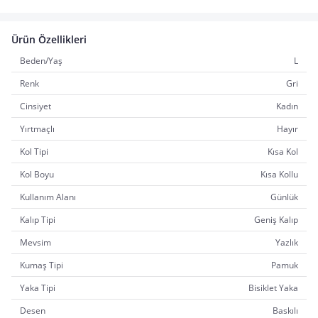
Ürün Özellikleri
Beden/Yaş
L
Renk
Gri
Cinsiyet
Kadın
Yırtmaçlı
Hayır
Kol Tipi
Kısa Kol
Kol Boyu
Kısa Kollu
Kullanım Alanı
Günlük
Kalıp Tipi
Geniş Kalıp
Mevsim
Yazlık
Kumaş Tipi
Pamuk
Yaka Tipi
Bisiklet Yaka
Desen
Baskılı