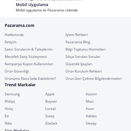
Mobil Uygulama
Mobil uygulama ile Pazarama cebinde.
Pazarama.com
Hakkımızda
İşlem Rehberi
İletişim
Pazarama Blog
Satıcı Sorularım & Taleplerim
Bilgi Toplumu Hizmetleri
Mesafeli Satış Sözleşmesi
Sıkça Sorulan Sorular
Kampanya Kupon Kullanımları
Güvenlik İpuçları
Ürün Güvenliği
Ürün Kurulum Rehberi
Ürünümü Nasıl İade Edebilirim?
Ürün Geri Çekme Bilgilendirmeleri
Trend Markalar
Samsung
Apple
Xiaomi
Philips
Boyner
Mavi
Hotiç
Loreal
Avon
Eti
Sütaş
Adidas
Nike
Ebebek
Sleepy
Tüm Markalar