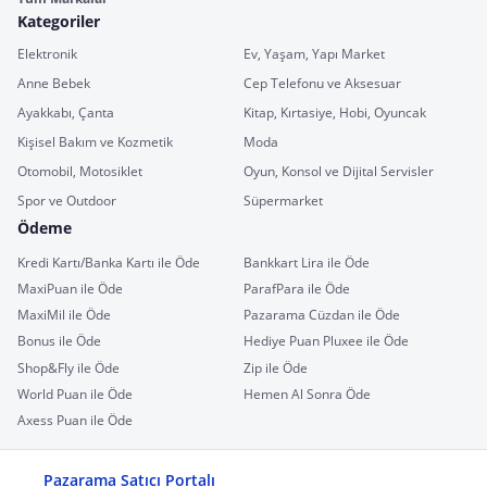
Kategoriler
Elektronik
Ev, Yaşam, Yapı Market
Anne Bebek
Cep Telefonu ve Aksesuar
Ayakkabı, Çanta
Kitap, Kırtasiye, Hobi, Oyuncak
Kişisel Bakım ve Kozmetik
Moda
Otomobil, Motosiklet
Oyun, Konsol ve Dijital Servisler
Spor ve Outdoor
Süpermarket
Ödeme
Kredi Kartı/Banka Kartı ile Öde
Bankkart Lira ile Öde
MaxiPuan ile Öde
ParafPara ile Öde
MaxiMil ile Öde
Pazarama Cüzdan ile Öde
Bonus ile Öde
Hediye Puan Pluxee ile Öde
Shop&Fly ile Öde
Zip ile Öde
World Puan ile Öde
Hemen Al Sonra Öde
Axess Puan ile Öde
Pazarama Satıcı Portalı