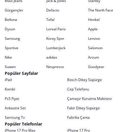
Mavi Jeans
Jack & Jones
Stanley
Gürgençler
Defacto
The North Face
Bellona
Tefal
Henkel
Dyson
Loreal Paris
Apple
Samsung
Koray Spor
Lenovo
Sportive
Lumberjack
Salomon
Nike
adidas
Arzum
Suwen
Nespresso
Goodyear
Popüler Sayfalar
iPad
Bosch Dikey Süpürge
Kombi
Cep Telefonu
Ps5 Fiyat
Çamaşır Kurutma Makinesi
Ankastre Set
Fakir Dikey Süpürge
Samsung Tv
Fabrika Çanta
Popüler Telefonlar
iPhone 17 Pro Max
iPhone 17 Pro