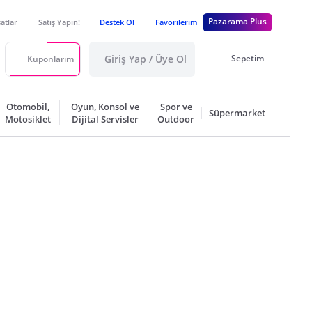
Pazarama Plus
satlar
Satış Yapın!
Destek Ol
Favorilerim
Giriş Yap / Üye Ol
Sepetim
Kuponlarım
Otomobil,
Oyun, Konsol ve
Spor ve
Süpermarket
Motosiklet
Dijital Servisler
Outdoor