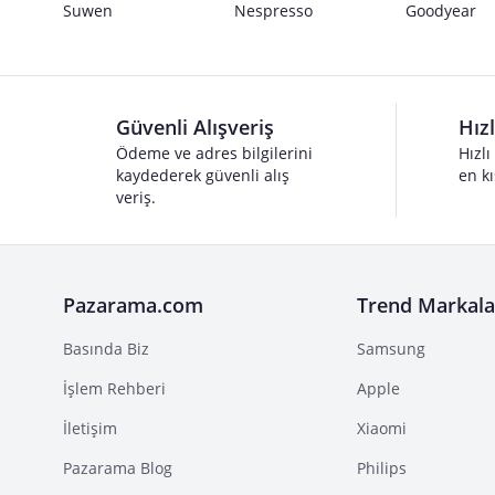
Suwen
Nespresso
Goodyear
Güvenli Alışveriş
Hız
Ödeme ve adres bilgilerini
Hızlı
kaydederek güvenli alış
en kı
veriş.
Pazarama.com
Trend Markala
Basında Biz
Samsung
İşlem Rehberi
Apple
İletişim
Xiaomi
Pazarama Blog
Philips