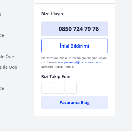
Bize Ulaşın
e
e
0850 724 79 76
Öde
İhlal Bildirimi
ile Öde
Platformumuzdaki ürünlerin güvenliğine ilişkin
sorularınızı
urunguvenligi@pazarama.com
e ile Öde
adresine iletebilirsiniz.
Bizi Takip Edin
de
Pazarama Blog