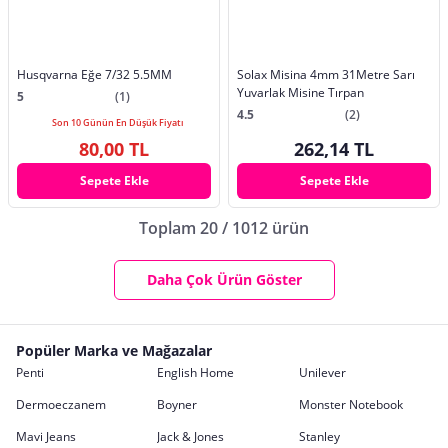
Husqvarna Eğe 7/32 5.5MM
Solax Misina 4mm 31Metre Sarı
Yuvarlak Misine Tırpan
5
(1)
4.5
(2)
Son 10 Günün En Düşük Fiyatı
80,00 TL
262,14 TL
Sepete Ekle
Sepete Ekle
Toplam 20 / 1012 ürün
Daha Çok Ürün Göster
Popüler Marka ve Mağazalar
Penti
English Home
Unilever
Dermoeczanem
Boyner
Monster Notebook
Mavi Jeans
Jack & Jones
Stanley