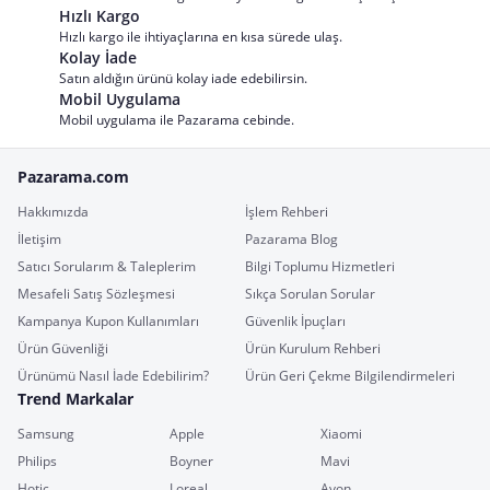
Hızlı Kargo
Hızlı kargo ile ihtiyaçlarına en kısa sürede ulaş.
Kolay İade
Satın aldığın ürünü kolay iade edebilirsin.
Mobil Uygulama
Mobil uygulama ile Pazarama cebinde.
Pazarama.com
Hakkımızda
İşlem Rehberi
İletişim
Pazarama Blog
Satıcı Sorularım & Taleplerim
Bilgi Toplumu Hizmetleri
Mesafeli Satış Sözleşmesi
Sıkça Sorulan Sorular
Kampanya Kupon Kullanımları
Güvenlik İpuçları
Ürün Güvenliği
Ürün Kurulum Rehberi
Ürünümü Nasıl İade Edebilirim?
Ürün Geri Çekme Bilgilendirmeleri
Trend Markalar
Samsung
Apple
Xiaomi
Philips
Boyner
Mavi
Hotiç
Loreal
Avon