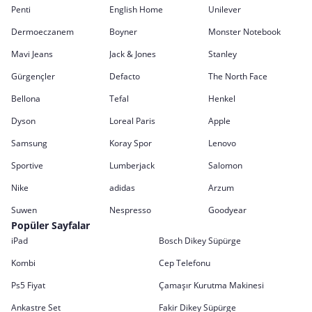
Penti
English Home
Unilever
Dermoeczanem
Boyner
Monster Notebook
Mavi Jeans
Jack & Jones
Stanley
Gürgençler
Defacto
The North Face
Bellona
Tefal
Henkel
Dyson
Loreal Paris
Apple
Samsung
Koray Spor
Lenovo
Sportive
Lumberjack
Salomon
Nike
adidas
Arzum
Suwen
Nespresso
Goodyear
Popüler Sayfalar
iPad
Bosch Dikey Süpürge
Kombi
Cep Telefonu
Ps5 Fiyat
Çamaşır Kurutma Makinesi
Ankastre Set
Fakir Dikey Süpürge