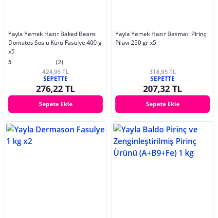
Yayla Yemek Hazır Baked Beans
Yayla Yemek Hazır Basmati Pirinç
Domates Soslu Kuru Fasulye 400 g
Pilavı 250 gr x5
x5
5
(2)
424,95 TL
318,95 TL
SEPETTE
SEPETTE
276,22 TL
207,32 TL
Sepete Ekle
Sepete Ekle