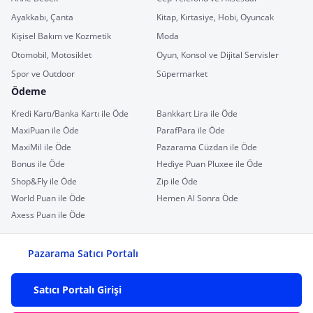
Ayakkabı, Çanta
Kitap, Kırtasiye, Hobi, Oyuncak
Kişisel Bakım ve Kozmetik
Moda
Otomobil, Motosiklet
Oyun, Konsol ve Dijital Servisler
Spor ve Outdoor
Süpermarket
Ödeme
Kredi Kartı/Banka Kartı ile Öde
Bankkart Lira ile Öde
MaxiPuan ile Öde
ParafPara ile Öde
MaxiMil ile Öde
Pazarama Cüzdan ile Öde
Bonus ile Öde
Hediye Puan Pluxee ile Öde
Shop&Fly ile Öde
Zip ile Öde
World Puan ile Öde
Hemen Al Sonra Öde
Axess Puan ile Öde
Pazarama Satıcı Portalı
Satıcı Portalı Girişi