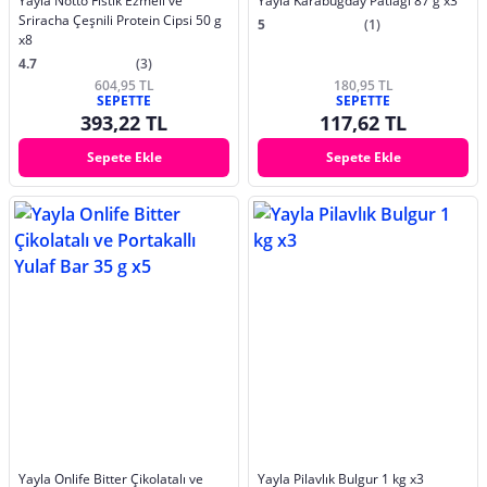
Yayla Notto Fıstık Ezmeli ve
Yayla Karabuğday Patlağı 87 g x3
Sriracha Çeşnili Protein Cipsi 50 g
5
(1)
x8
4.7
(3)
604,95 TL
180,95 TL
SEPETTE
SEPETTE
393,22 TL
117,62 TL
Sepete Ekle
Sepete Ekle
Yayla Onlife Bitter Çikolatalı ve
Yayla Pilavlık Bulgur 1 kg x3