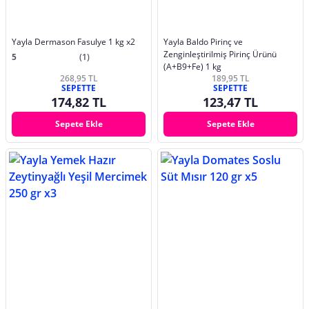
Yayla Dermason Fasulye 1 kg x2
Yayla Baldo Pirinç ve
Zenginleştirilmiş Pirinç Ürünü
5
(1)
(A+B9+Fe) 1 kg
268,95 TL
189,95 TL
SEPETTE
SEPETTE
174,82 TL
123,47 TL
Sepete Ekle
Sepete Ekle