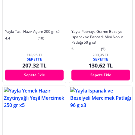
Yayla Tatlı Hazır Aşure 200 gr x5
Yayla Popnays Gurme Bezelye
Ispanak ve Pancarlı Mini Nohut
4.4
(10)
Patlağı 50 g x3
5
(5)
318,95 TL
200,95 TL
SEPETTE
SEPETTE
207,32 TL
130,62 TL
Sepete Ekle
Sepete Ekle