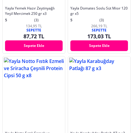
Yayla Yemek Hazır Zeytinyağlı
Yayla Domates Soslu Süt Mısır 120
Yeşil Mercimek 250 gr x3
gr x5
5
(3)
5
(3)
134,95 TL
266,19 TL
SEPETTE
SEPETTE
87,72 TL
173,03 TL
Sepete Ekle
Sepete Ekle