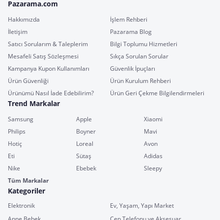
Pazarama.com
Hakkımızda
İşlem Rehberi
İletişim
Pazarama Blog
Satıcı Sorularım & Taleplerim
Bilgi Toplumu Hizmetleri
Mesafeli Satış Sözleşmesi
Sıkça Sorulan Sorular
Kampanya Kupon Kullanımları
Güvenlik İpuçları
Ürün Güvenliği
Ürün Kurulum Rehberi
Ürünümü Nasıl İade Edebilirim?
Ürün Geri Çekme Bilgilendirmeleri
Trend Markalar
Samsung
Apple
Xiaomi
Philips
Boyner
Mavi
Hotiç
Loreal
Avon
Eti
Sütaş
Adidas
Nike
Ebebek
Sleepy
Tüm Markalar
Kategoriler
Elektronik
Ev, Yaşam, Yapı Market
Anne Bebek
Cep Telefonu ve Aksesuar