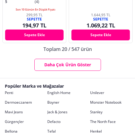
5
(4)
Son 10 Günün En Düşük Fiyatı
299,95 TL
1.644,95 TL
SEPETTE
SEPETTE
194,97 TL
1.069,22 TL
Sepete Ekle
Sepete Ekle
Toplam 20 / 547 ürün
Daha Çok Ürün Göster
Popüler Marka ve Mağazalar
Penti
English Home
Unilever
Dermoeczanem
Boyner
Monster Notebook
Mavi Jeans
Jack & Jones
Stanley
Gürgençler
Defacto
The North Face
Bellona
Tefal
Henkel