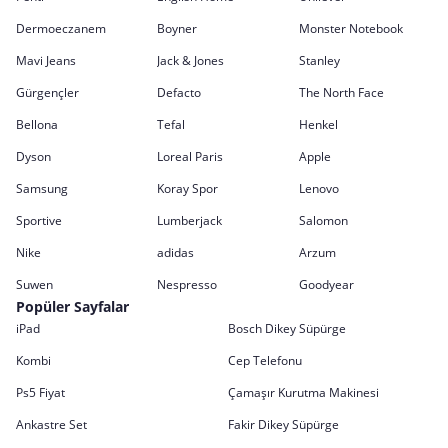
Dermoeczanem
Boyner
Monster Notebook
Mavi Jeans
Jack & Jones
Stanley
Gürgençler
Defacto
The North Face
Bellona
Tefal
Henkel
Dyson
Loreal Paris
Apple
Samsung
Koray Spor
Lenovo
Sportive
Lumberjack
Salomon
Nike
adidas
Arzum
Suwen
Nespresso
Goodyear
Popüler Sayfalar
iPad
Bosch Dikey Süpürge
Kombi
Cep Telefonu
Ps5 Fiyat
Çamaşır Kurutma Makinesi
Ankastre Set
Fakir Dikey Süpürge