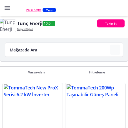
Yeni
Plus'ı Keşfet
Tunç Enerji
10.0
Takip Et
Mağaza Bilgileri
Varsayılan
Filtreleme