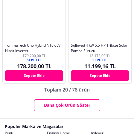
TommaTech Uno Hybrid N16K LV
Solinved 4 kW 5.5 HP Trifaze Solar
Hibrit İnverter
Pompa Sürücü
179.200,00 TL
12.173,00 TL
SEPETTE
SEPETTE
178.200,00 TL
11.199,16 TL
Sepete Ekle
Sepete Ekle
Toplam 20 / 78 ürün
Daha Çok Ürün Göster
Popüler Marka ve Mağazalar
Penti
English Home
Unilever