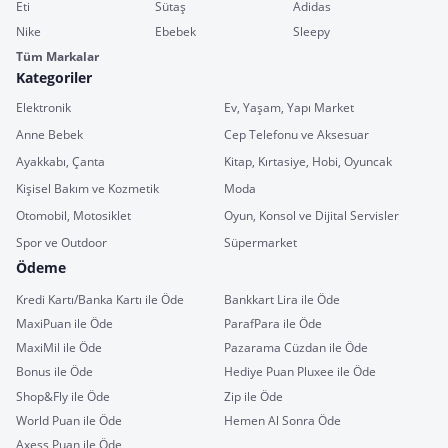
Eti
Sütaş
Adidas
Nike
Ebebek
Sleepy
Tüm Markalar
Kategoriler
Elektronik
Ev, Yaşam, Yapı Market
Anne Bebek
Cep Telefonu ve Aksesuar
Ayakkabı, Çanta
Kitap, Kırtasiye, Hobi, Oyuncak
Kişisel Bakım ve Kozmetik
Moda
Otomobil, Motosiklet
Oyun, Konsol ve Dijital Servisler
Spor ve Outdoor
Süpermarket
Ödeme
Kredi Kartı/Banka Kartı ile Öde
Bankkart Lira ile Öde
MaxiPuan ile Öde
ParafPara ile Öde
MaxiMil ile Öde
Pazarama Cüzdan ile Öde
Bonus ile Öde
Hediye Puan Pluxee ile Öde
Shop&Fly ile Öde
Zip ile Öde
World Puan ile Öde
Hemen Al Sonra Öde
Axess Puan ile Öde