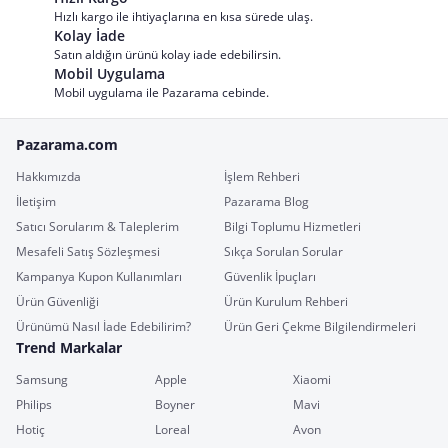
Hızlı kargo ile ihtiyaçlarına en kısa sürede ulaş.
Kolay İade
Satın aldığın ürünü kolay iade edebilirsin.
Mobil Uygulama
Mobil uygulama ile Pazarama cebinde.
Pazarama.com
Hakkımızda
İşlem Rehberi
İletişim
Pazarama Blog
Satıcı Sorularım & Taleplerim
Bilgi Toplumu Hizmetleri
Mesafeli Satış Sözleşmesi
Sıkça Sorulan Sorular
Kampanya Kupon Kullanımları
Güvenlik İpuçları
Ürün Güvenliği
Ürün Kurulum Rehberi
Ürünümü Nasıl İade Edebilirim?
Ürün Geri Çekme Bilgilendirmeleri
Trend Markalar
Samsung
Apple
Xiaomi
Philips
Boyner
Mavi
Hotiç
Loreal
Avon