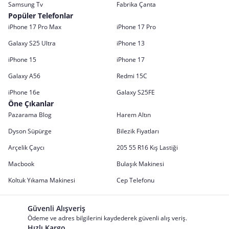
Samsung Tv
Fabrika Çanta
Popüler Telefonlar
iPhone 17 Pro Max
iPhone 17 Pro
Galaxy S25 Ultra
iPhone 13
iPhone 15
iPhone 17
Galaxy A56
Redmi 15C
iPhone 16e
Galaxy S25FE
Öne Çıkanlar
Pazarama Blog
Harem Altın
Dyson Süpürge
Bilezik Fiyatları
Arçelik Çaycı
205 55 R16 Kış Lastiği
Macbook
Bulaşık Makinesi
Koltuk Yıkama Makinesi
Cep Telefonu
Güvenli Alışveriş
Ödeme ve adres bilgilerini kaydederek güvenli alış veriş.
Hızlı Kargo