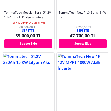
TommaTech Modüler Serisi 51.2V
TommaTech New ProX Serisi 8 kW
102AH G2 LFP Lityum Batarya
İnverter
Son 10 Günün En Düşük Fiyatı
60.000,00 TL
48.700,00 TL
SEPETTE
SEPETTE
59.000,00 TL
47.700,00 TL
Sepete Ekle
Sepete Ekle