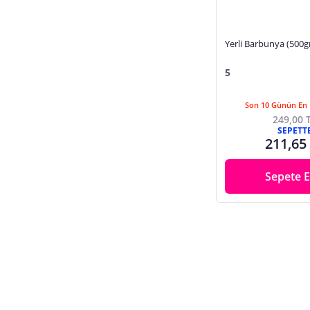
Yerli Barbunya (500g
5
Son 10 Günün En 
249,00 
SEPETT
211,65
Sepete E