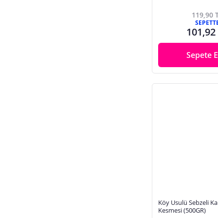
119,90 
SEPETT
101,92
Sepete E
Köy Usulü Sebzeli Kar
Kesmesi (500GR)