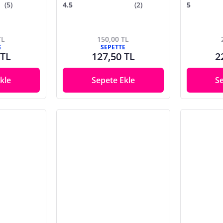
(5)
4.5
(2)
5
TL
150,00 TL
E
SEPETTE
 TL
127,50 TL
2
kle
Sepete Ekle
S