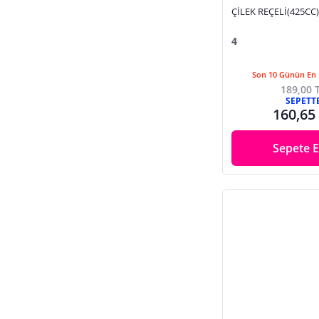
ÇİLEK REÇELİ(425CC)
4
Son 10 Günün En 
189,00 
SEPETT
160,65
Sepete E