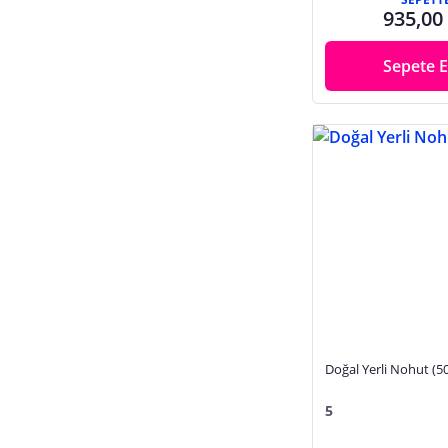
935,00
Sepete E
Doğal Yerli Nohut (5
5