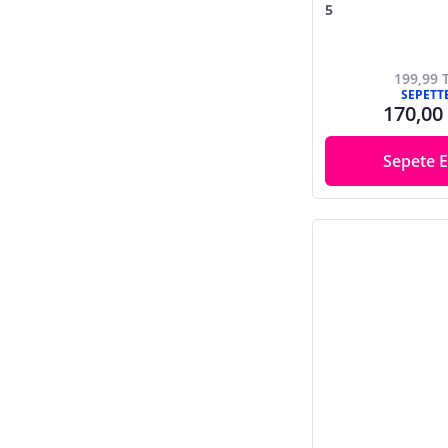
5
199,99 
SEPETT
170,00
Sepete E