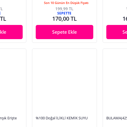
Son 10 Günün En Düşük Fiyatı
TL
199,99 TL
E
SEPETTE
 TL
170,00 TL
1
kle
Sepete Ekle
S
ışık Erişte
%100 Doğal İLİKLİ KEMİK SUYU
BULAMA(42