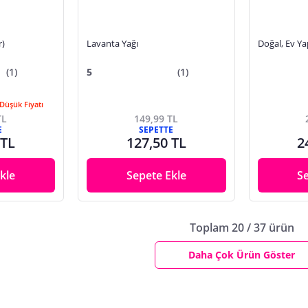
r)
Lavanta Yağı
Doğal, Ev Y
(1)
5
(1)
Düşük Fiyatı
TL
149,99 TL
E
SEPETTE
 TL
127,50 TL
2
kle
Sepete Ekle
S
Toplam 20 / 37 ürün
Daha Çok Ürün Göster