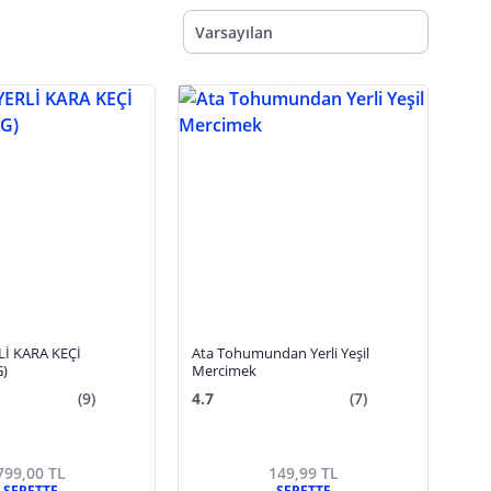
Varsayılan
İ KARA KEÇİ
Ata Tohumundan Yerli Yeşil
)
Mercimek
(9)
4.7
(7)
799,00 TL
149,99 TL
SEPETTE
SEPETTE