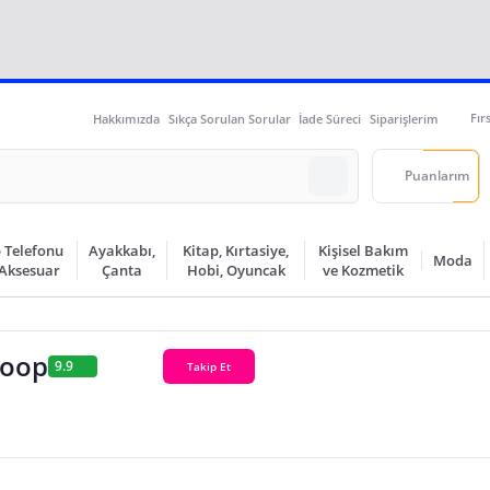
Fır
Hakkımızda
Sıkça Sorulan Sorular
İade Süreci
Siparişlerim
Puanlarım
 Telefonu
Ayakkabı,
Kitap, Kırtasiye,
Kişisel Bakım
Moda
 Aksesuar
Çanta
Hobi, Oyuncak
ve Kozmetik
Koop
9.9
Takip Et