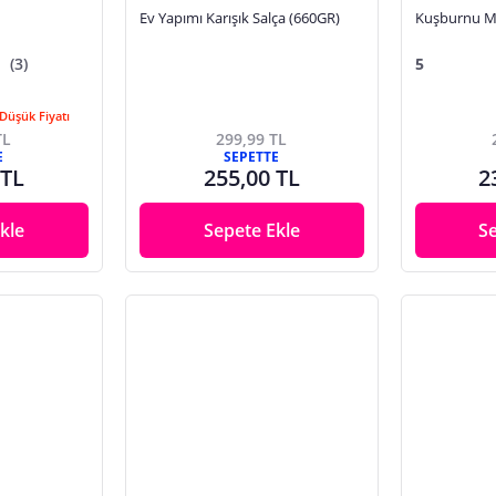
Ev Yapımı Karışık Salça (660GR)
Kuşburnu M
(3)
5
Düşük Fiyatı
TL
299,99 TL
E
SEPETTE
 TL
255,00 TL
2
kle
Sepete Ekle
S