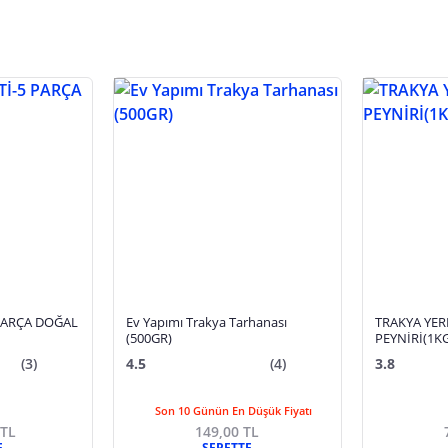
PARÇA DOĞAL
Ev Yapımı Trakya Tarhanası
TRAKYA YERL
(500GR)
PEYNİRİ(1KG
(3)
4.5
(4)
3.8
Son 10 Günün En Düşük Fiyatı
 TL
149,00 TL
E
SEPETTE