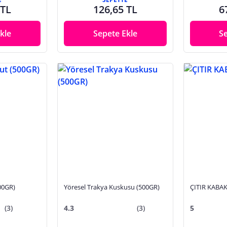
 TL
126,65 TL
6
kle
Sepete Ekle
S
00GR)
Yöresel Trakya Kuskusu (500GR)
ÇITIR KABAK
(3)
4.3
(3)
5