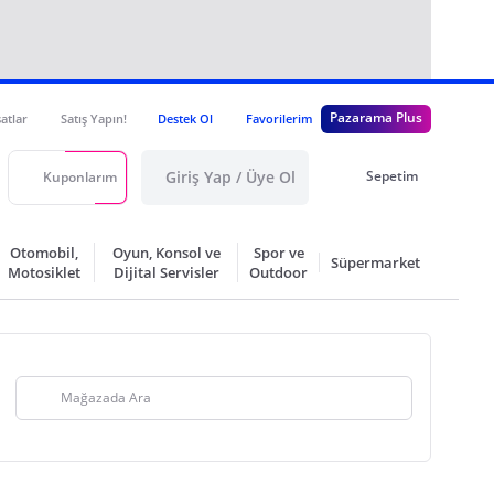
Pazarama Plus
satlar
Satış Yapın!
Destek Ol
Favorilerim
Giriş Yap / Üye Ol
Sepetim
Kuponlarım
Otomobil,
Oyun, Konsol ve
Spor ve
Süpermarket
Motosiklet
Dijital Servisler
Outdoor