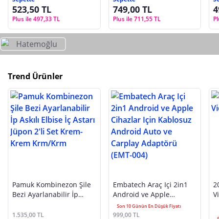
523,50 TL
749,00 TL
4
Plus ile 497,33 TL
Plus ile 711,55 TL
Pl
Trend Ürünler
Pamuk Kombinezon Şile
Embatech Araç Içi 2in1
2
Bezi Ayarlanabilir İp
Android ve Apple
V
Askılı Elbise İç Astarı
Cihazlar Için Kablosuz
Son 10 Günün En Düşük Fiyatı
Jüpon 2'li Set Krem-Krem
Android Auto ve Carplay
1.535,00 TL
999,00 TL