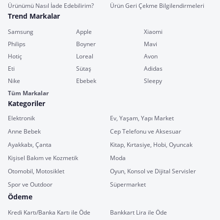
Ürünümü Nasıl İade Edebilirim?
Ürün Geri Çekme Bilgilendirmeleri
Trend Markalar
Samsung
Apple
Xiaomi
Philips
Boyner
Mavi
Hotiç
Loreal
Avon
Eti
Sütaş
Adidas
Nike
Ebebek
Sleepy
Tüm Markalar
Kategoriler
Elektronik
Ev, Yaşam, Yapı Market
Anne Bebek
Cep Telefonu ve Aksesuar
Ayakkabı, Çanta
Kitap, Kırtasiye, Hobi, Oyuncak
Kişisel Bakım ve Kozmetik
Moda
Otomobil, Motosiklet
Oyun, Konsol ve Dijital Servisler
Spor ve Outdoor
Süpermarket
Ödeme
Kredi Kartı/Banka Kartı ile Öde
Bankkart Lira ile Öde