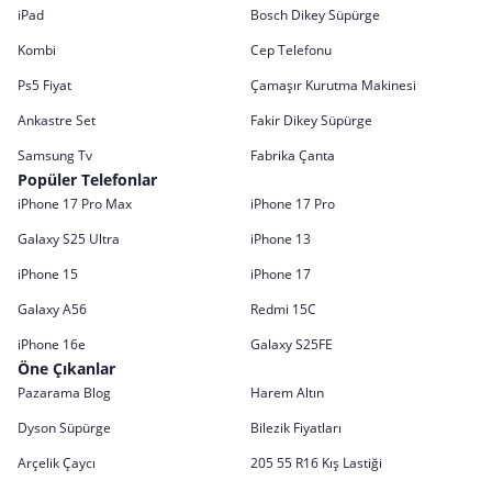
iPad
Bosch Dikey Süpürge
Kombi
Cep Telefonu
Ps5 Fiyat
Çamaşır Kurutma Makinesi
Ankastre Set
Fakir Dikey Süpürge
Samsung Tv
Fabrika Çanta
Popüler Telefonlar
iPhone 17 Pro Max
iPhone 17 Pro
Galaxy S25 Ultra
iPhone 13
iPhone 15
iPhone 17
Galaxy A56
Redmi 15C
iPhone 16e
Galaxy S25FE
Öne Çıkanlar
Pazarama Blog
Harem Altın
Dyson Süpürge
Bilezik Fiyatları
Arçelik Çaycı
205 55 R16 Kış Lastiği