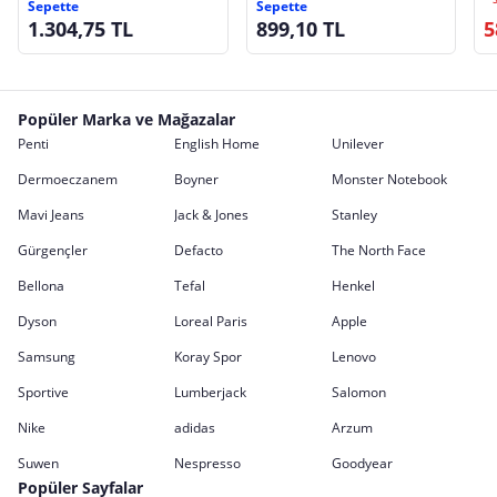
Sepette
Sepette
Krm/Krm
Adaptörü (EMT-004)
1.304,75 TL
899,10 TL
5
Popüler Marka ve Mağazalar
Penti
English Home
Unilever
Dermoeczanem
Boyner
Monster Notebook
Mavi Jeans
Jack & Jones
Stanley
Gürgençler
Defacto
The North Face
Bellona
Tefal
Henkel
Dyson
Loreal Paris
Apple
Samsung
Koray Spor
Lenovo
Sportive
Lumberjack
Salomon
Nike
adidas
Arzum
Suwen
Nespresso
Goodyear
Popüler Sayfalar