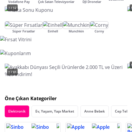
Vodafone Pay
Çok Satan Televizyonlar
DJI Dronelar
1 / 12
Süper Fırsatlar
Einhell
Munchkin
Corny
1 / 41
Öne Çıkan Kategoriler
Elektronik
Ev, Yaşam, Yapı Market
Anne Bebek
Cep Telef