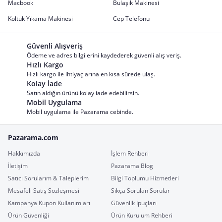
Macbook
Bulaşık Makinesi
Koltuk Yıkama Makinesi
Cep Telefonu
Güvenli Alışveriş
Ödeme ve adres bilgilerini kaydederek güvenli alış veriş.
Hızlı Kargo
Hızlı kargo ile ihtiyaçlarına en kısa sürede ulaş.
Kolay İade
Satın aldığın ürünü kolay iade edebilirsin.
Mobil Uygulama
Mobil uygulama ile Pazarama cebinde.
Pazarama.com
Hakkımızda
İşlem Rehberi
İletişim
Pazarama Blog
Satıcı Sorularım & Taleplerim
Bilgi Toplumu Hizmetleri
Mesafeli Satış Sözleşmesi
Sıkça Sorulan Sorular
Kampanya Kupon Kullanımları
Güvenlik İpuçları
Ürün Güvenliği
Ürün Kurulum Rehberi