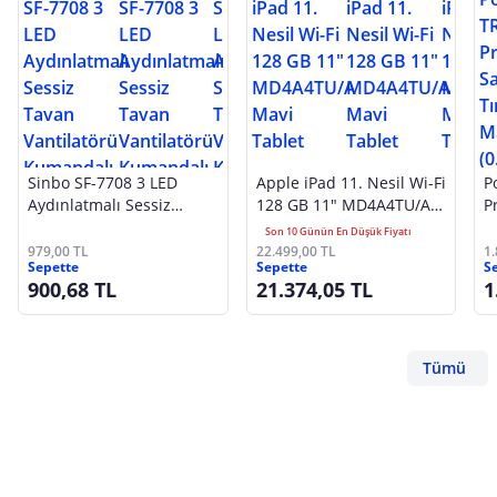
Sinbo SF-7708 3 LED
Apple iPad 11. Nesil Wi-Fi
P
Aydınlatmalı Sessiz
128 GB 11" MD4A4TU/A
P
Tavan Vantilatörü
Mavi Tablet
T
Son 10 Günün En Düşük Fiyatı
Kumandalı 6 Kanatlı
S
979,00 TL
22.499,00 TL
1
Sepette
Sepette
S
900,68 TL
21.374,05 TL
1
Tümü