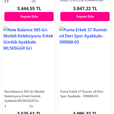
Kodu: ( 05PC25K10349MN KH)
2.5
(2)
3.444,55 TL
3.847,22 TL
Sepete Ekle
Sepete Ekle
New Balance 565 Gri Modeli
Puma Erkek ST Runner v4 Deri
Koleksiyonu Erkek Günlük
Spor Ayakkabı - 399068-03
Ayakkabı ML565GGR Gri
1
(1)
3.676,61 TL
4.996,33 TL