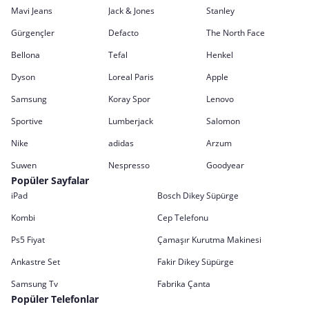
Mavi Jeans
Jack & Jones
Stanley
Gürgençler
Defacto
The North Face
Bellona
Tefal
Henkel
Dyson
Loreal Paris
Apple
Samsung
Koray Spor
Lenovo
Sportive
Lumberjack
Salomon
Nike
adidas
Arzum
Suwen
Nespresso
Goodyear
Popüler Sayfalar
iPad
Bosch Dikey Süpürge
Kombi
Cep Telefonu
Ps5 Fiyat
Çamaşır Kurutma Makinesi
Ankastre Set
Fakir Dikey Süpürge
Samsung Tv
Fabrika Çanta
Popüler Telefonlar