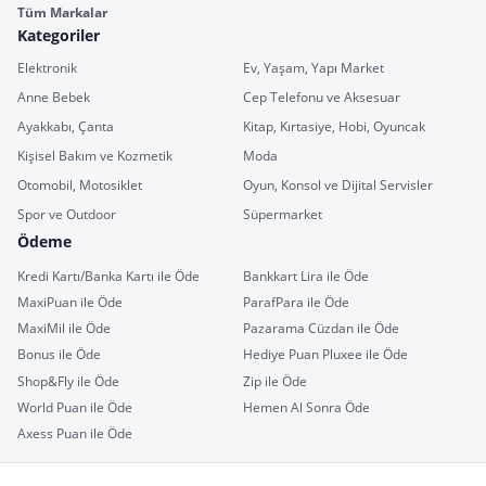
Tüm Markalar
Kategoriler
Elektronik
Ev, Yaşam, Yapı Market
Anne Bebek
Cep Telefonu ve Aksesuar
Ayakkabı, Çanta
Kitap, Kırtasiye, Hobi, Oyuncak
Kişisel Bakım ve Kozmetik
Moda
Otomobil, Motosiklet
Oyun, Konsol ve Dijital Servisler
Spor ve Outdoor
Süpermarket
Ödeme
Kredi Kartı/Banka Kartı ile Öde
Bankkart Lira ile Öde
MaxiPuan ile Öde
ParafPara ile Öde
MaxiMil ile Öde
Pazarama Cüzdan ile Öde
Bonus ile Öde
Hediye Puan Pluxee ile Öde
Shop&Fly ile Öde
Zip ile Öde
World Puan ile Öde
Hemen Al Sonra Öde
Axess Puan ile Öde