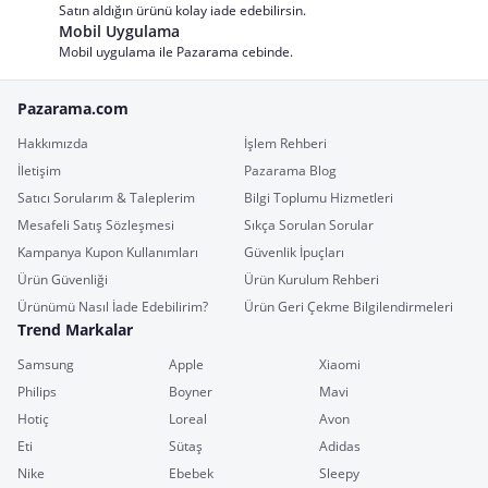
Satın aldığın ürünü kolay iade edebilirsin.
Mobil Uygulama
Mobil uygulama ile Pazarama cebinde.
Pazarama.com
Hakkımızda
İşlem Rehberi
İletişim
Pazarama Blog
Satıcı Sorularım & Taleplerim
Bilgi Toplumu Hizmetleri
Mesafeli Satış Sözleşmesi
Sıkça Sorulan Sorular
Kampanya Kupon Kullanımları
Güvenlik İpuçları
Ürün Güvenliği
Ürün Kurulum Rehberi
Ürünümü Nasıl İade Edebilirim?
Ürün Geri Çekme Bilgilendirmeleri
Trend Markalar
Samsung
Apple
Xiaomi
Philips
Boyner
Mavi
Hotiç
Loreal
Avon
Eti
Sütaş
Adidas
Nike
Ebebek
Sleepy