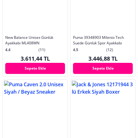
New Balance Unisex Günlük
Puma 39348903 Milenio Tech
Ayakkabı ML408WN
Suede Günlük Spor Ayakkabı
4.4
(11)
4.5
(12)
3.611,44 TL
3.446,88 TL
Sepete Ekle
Sepete Ekle