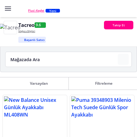
Yeni
Plus'ı Keşfet
Tacreo
9.6
Takip Et
Mağaza Bilgileri
Başarılı Satıcı
Varsayılan
Filtreleme