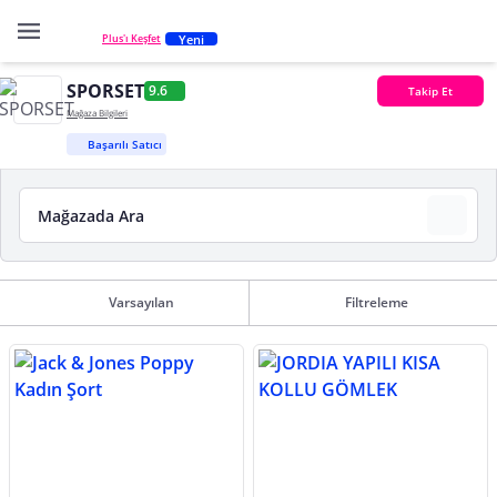
Yeni
Plus'ı Keşfet
SPORSET
9.6
Takip Et
Mağaza Bilgileri
Başarılı Satıcı
Varsayılan
Filtreleme