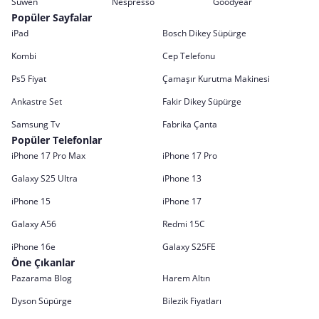
Suwen
Nespresso
Goodyear
Popüler Sayfalar
iPad
Bosch Dikey Süpürge
Kombi
Cep Telefonu
Ps5 Fiyat
Çamaşır Kurutma Makinesi
Ankastre Set
Fakir Dikey Süpürge
Samsung Tv
Fabrika Çanta
Popüler Telefonlar
iPhone 17 Pro Max
iPhone 17 Pro
Galaxy S25 Ultra
iPhone 13
iPhone 15
iPhone 17
Galaxy A56
Redmi 15C
iPhone 16e
Galaxy S25FE
Öne Çıkanlar
Pazarama Blog
Harem Altın
Dyson Süpürge
Bilezik Fiyatları