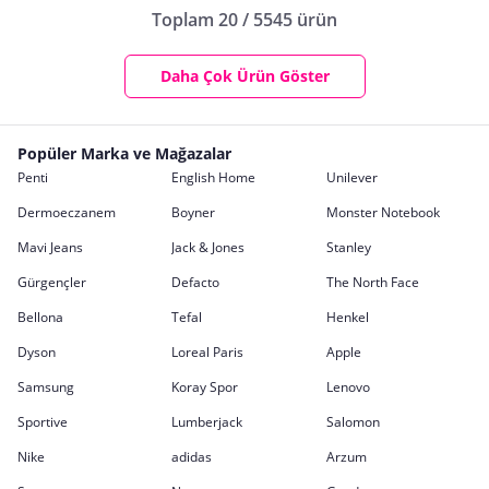
Toplam 20 / 5545 ürün
Daha Çok Ürün Göster
Popüler Marka ve Mağazalar
Penti
English Home
Unilever
Dermoeczanem
Boyner
Monster Notebook
Mavi Jeans
Jack & Jones
Stanley
Gürgençler
Defacto
The North Face
Bellona
Tefal
Henkel
Dyson
Loreal Paris
Apple
Samsung
Koray Spor
Lenovo
Sportive
Lumberjack
Salomon
Nike
adidas
Arzum