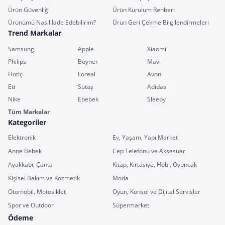
Ürün Güvenliği
Ürün Kurulum Rehberi
Ürünümü Nasıl İade Edebilirim?
Ürün Geri Çekme Bilgilendirmeleri
Trend Markalar
Samsung
Apple
Xiaomi
Philips
Boyner
Mavi
Hotiç
Loreal
Avon
Eti
Sütaş
Adidas
Nike
Ebebek
Sleepy
Tüm Markalar
Kategoriler
Elektronik
Ev, Yaşam, Yapı Market
Anne Bebek
Cep Telefonu ve Aksesuar
Ayakkabı, Çanta
Kitap, Kırtasiye, Hobi, Oyuncak
Kişisel Bakım ve Kozmetik
Moda
Otomobil, Motosiklet
Oyun, Konsol ve Dijital Servisler
Spor ve Outdoor
Süpermarket
Ödeme