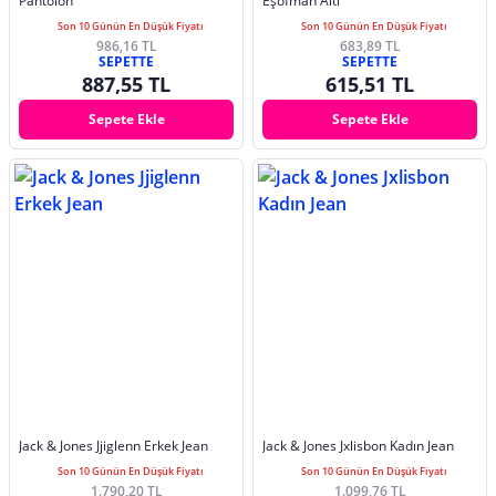
Pantolon
Eşofman Altı
Son 10 Günün En Düşük Fiyatı
Son 10 Günün En Düşük Fiyatı
986,16 TL
683,89 TL
SEPETTE
SEPETTE
887,55 TL
615,51 TL
Sepete Ekle
Sepete Ekle
Jack & Jones Jjiglenn Erkek Jean
Jack & Jones Jxlisbon Kadın Jean
Son 10 Günün En Düşük Fiyatı
Son 10 Günün En Düşük Fiyatı
1.790,20 TL
1.099,76 TL