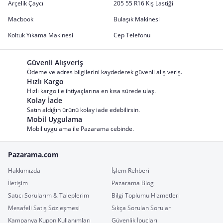
Arçelik Çaycı
205 55 R16 Kış Lastiği
Macbook
Bulaşık Makinesi
Koltuk Yıkama Makinesi
Cep Telefonu
Güvenli Alışveriş
Ödeme ve adres bilgilerini kaydederek güvenli alış veriş.
Hızlı Kargo
Hızlı kargo ile ihtiyaçlarına en kısa sürede ulaş.
Kolay İade
Satın aldığın ürünü kolay iade edebilirsin.
Mobil Uygulama
Mobil uygulama ile Pazarama cebinde.
Pazarama.com
Hakkımızda
İşlem Rehberi
İletişim
Pazarama Blog
Satıcı Sorularım & Taleplerim
Bilgi Toplumu Hizmetleri
Mesafeli Satış Sözleşmesi
Sıkça Sorulan Sorular
Kampanya Kupon Kullanımları
Güvenlik İpuçları