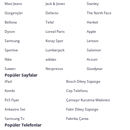
Mavi Jeans
Jack & Jones
Stanley
Gürgençler
Defacto
The North Face
Bellona
Tefal
Henkel
Dyson
Loreal Paris
Apple
Samsung
Koray Spor
Lenovo
Sportive
Lumberjack
Salomon
Nike
adidas
Arzum
Suwen
Nespresso
Goodyear
Popüler Sayfalar
iPad
Bosch Dikey Süpürge
Kombi
Cep Telefonu
Ps5 Fiyat
Çamaşır Kurutma Makinesi
Ankastre Set
Fakir Dikey Süpürge
Samsung Tv
Fabrika Çanta
Popüler Telefonlar