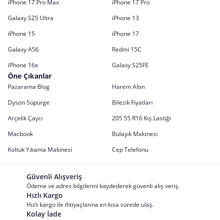
iPhone 17 Pro Max
iPhone 17 Pro
Galaxy S25 Ultra
iPhone 13
iPhone 15
iPhone 17
Galaxy A56
Redmi 15C
iPhone 16e
Galaxy S25FE
Öne Çıkanlar
Pazarama Blog
Harem Altın
Dyson Süpürge
Bilezik Fiyatları
Arçelik Çaycı
205 55 R16 Kış Lastiği
Macbook
Bulaşık Makinesi
Koltuk Yıkama Makinesi
Cep Telefonu
Güvenli Alışveriş
Ödeme ve adres bilgilerini kaydederek güvenli alış veriş.
Hızlı Kargo
Hızlı kargo ile ihtiyaçlarına en kısa sürede ulaş.
Kolay İade