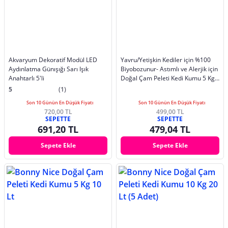
Akvaryum Dekoratif Modül LED
Yavru/Yetişkin Kediler için %100
Aydınlatma Günışığı Sarı Işık
Biyobozunur- Astımlı ve Alerjik için
Anahtarlı 5'li
Doğal Çam Peleti Kedi Kumu 5 Kg
10 Lt.
5
(1)
Son 10 Günün En Düşük Fiyatı
Son 10 Günün En Düşük Fiyatı
720,00 TL
499,00 TL
SEPETTE
SEPETTE
691,20 TL
479,04 TL
Sepete Ekle
Sepete Ekle