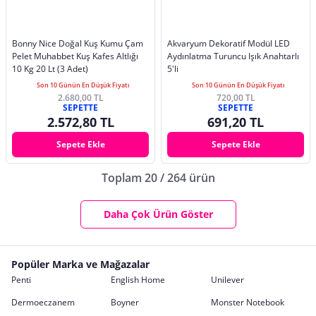
Bonny Nice Doğal Kuş Kumu Çam
Akvaryum Dekoratif Modül LED
Pelet Muhabbet Kuş Kafes Altlığı
Aydınlatma Turuncu Işık Anahtarlı
10 Kg 20 Lt (3 Adet)
5'li
Son 10 Günün En Düşük Fiyatı
Son 10 Günün En Düşük Fiyatı
2.680,00 TL
720,00 TL
SEPETTE
SEPETTE
2.572,80 TL
691,20 TL
Sepete Ekle
Sepete Ekle
Toplam 20 / 264 ürün
Daha Çok Ürün Göster
Popüler Marka ve Mağazalar
Penti
English Home
Unilever
Dermoeczanem
Boyner
Monster Notebook