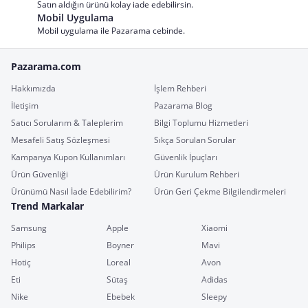
Satın aldığın ürünü kolay iade edebilirsin.
Mobil Uygulama
Mobil uygulama ile Pazarama cebinde.
Pazarama.com
Hakkımızda
İşlem Rehberi
İletişim
Pazarama Blog
Satıcı Sorularım & Taleplerim
Bilgi Toplumu Hizmetleri
Mesafeli Satış Sözleşmesi
Sıkça Sorulan Sorular
Kampanya Kupon Kullanımları
Güvenlik İpuçları
Ürün Güvenliği
Ürün Kurulum Rehberi
Ürünümü Nasıl İade Edebilirim?
Ürün Geri Çekme Bilgilendirmeleri
Trend Markalar
Samsung
Apple
Xiaomi
Philips
Boyner
Mavi
Hotiç
Loreal
Avon
Eti
Sütaş
Adidas
Nike
Ebebek
Sleepy