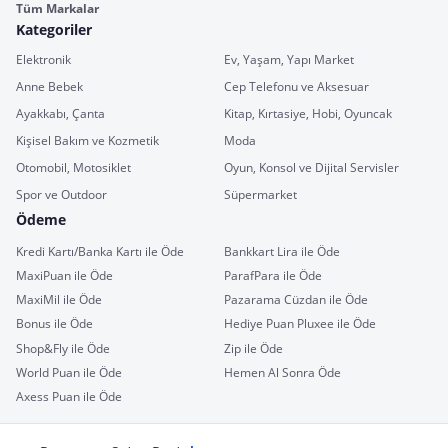
Tüm Markalar
Kategoriler
Elektronik
Ev, Yaşam, Yapı Market
Anne Bebek
Cep Telefonu ve Aksesuar
Ayakkabı, Çanta
Kitap, Kırtasiye, Hobi, Oyuncak
Kişisel Bakım ve Kozmetik
Moda
Otomobil, Motosiklet
Oyun, Konsol ve Dijital Servisler
Spor ve Outdoor
Süpermarket
Ödeme
Kredi Kartı/Banka Kartı ile Öde
Bankkart Lira ile Öde
MaxiPuan ile Öde
ParafPara ile Öde
MaxiMil ile Öde
Pazarama Cüzdan ile Öde
Bonus ile Öde
Hediye Puan Pluxee ile Öde
Shop&Fly ile Öde
Zip ile Öde
World Puan ile Öde
Hemen Al Sonra Öde
Axess Puan ile Öde