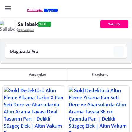
Yeni
Plus'ı Keşfet
Sallabak
10.0
Takip Et
Mağaza Bilgileri
Varsayılan
Filtreleme