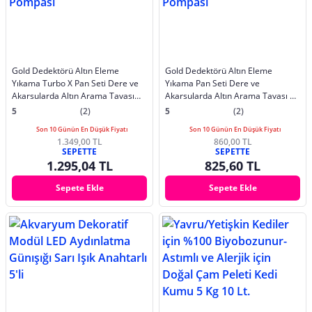
Gold Dedektörü Altın Eleme
Gold Dedektörü Altın Eleme
Yıkama Turbo X Pan Seti Dere ve
Yıkama Pan Seti Dere ve
Akarsularda Altın Arama Tavası
Akarsularda Altın Arama Tavası 36
Oval Tasarım Pan | Delikli Süzgeç
cm Çapında Pan | Delikli Süzgeç
5
(2)
5
(2)
Elek | Altın Vakum Pompası
Elek | Altın Vakum Pompası
Son 10 Günün En Düşük Fiyatı
Son 10 Günün En Düşük Fiyatı
1.349,00 TL
860,00 TL
SEPETTE
SEPETTE
1.295,04 TL
825,60 TL
Sepete Ekle
Sepete Ekle