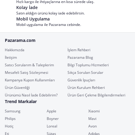
Hızlı kargo ile ihtiyaçlarına en kısa sürede ulaş.
Kolay İade
Satın aldığın ürünü kolay iade edebilirsin.
Mobil Uygulama
Mobil uygulama ile Pazarama cebinde.
Pazarama.com
Hakkımızda
İşlem Rehberi
İletişim
Pazarama Blog
Satıcı Sorularım & Taleplerim
Bilgi Toplumu Hizmetleri
Mesafeli Satış Sözleşmesi
Sıkça Sorulan Sorular
Kampanya Kupon Kullanımları
Güvenlik İpuçları
Ürün Güvenliği
Ürün Kurulum Rehberi
Ürünümü Nasıl İade Edebilirim?
Ürün Geri Çekme Bilgilendirmeleri
Trend Markalar
Samsung
Apple
Xiaomi
Philips
Boyner
Mavi
Hotiç
Loreal
Avon
Eti
Sütaş
Adidas