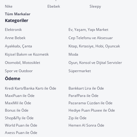
Nike
Ebebek
Sleepy
Tüm Markalar
Kategoriler
Elektronik
Ev, Yaşam, Yapı Market
Anne Bebek
Cep Telefonu ve Aksesuar
Ayakkabı, Çanta
Kitap, Kırtasiye, Hobi, Oyuncak
Kişisel Bakım ve Kozmetik
Moda
Otomobil, Motosiklet
Oyun, Konsol ve Dijital Servisler
Spor ve Outdoor
Süpermarket
Ödeme
Kredi Kartı/Banka Kartı ile Öde
Bankkart Lira ile Öde
MaxiPuan ile Öde
ParafPara ile Öde
MaxiMil ile Öde
Pazarama Cüzdan ile Öde
Bonus ile Öde
Hediye Puan Pluxee ile Öde
Shop&Fly ile Öde
Zip ile Öde
World Puan ile Öde
Hemen Al Sonra Öde
Axess Puan ile Öde