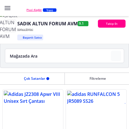
Yeni
Plus'ı Keşfet
SADIK ALTUN FORUM AVM
9.1
Takip Et
Mağaza Bilgileri
Başarılı Satıcı
Çok Satanlar
Filtreleme