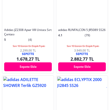
Adidas JZ2308 Apwr VIII Unisex Sırt
adidas RUNFALCON 5 JR5089 SS26
Çantası
4.1
(79)
5
(4)
Son 10 Günün En Düşük Fiyatı
Son 10 Günün En Düşük Fiyatı
2.299,00 TL
3.949,00 TL
SEPETTE
SEPETTE
1.678,27 TL
2.882,77 TL
Sepete Ekle
Sepete Ekle