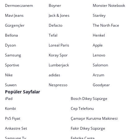
Dermoeczanem
Boyner
Monster Notebook
Mavi Jeans
Jack & Jones
Stanley
Gürgençler
Defacto
The North Face
Bellona
Tefal
Henkel
Dyson
Loreal Paris
Apple
Samsung
Koray Spor
Lenovo
Sportive
Lumberjack
Salomon
Nike
adidas
Arzum
Suwen
Nespresso
Goodyear
Popüler Sayfalar
iPad
Bosch Dikey Süpürge
Kombi
Cep Telefonu
Ps5 Fiyat
Çamaşır Kurutma Makinesi
Ankastre Set
Fakir Dikey Süpürge
Samsung Tv
Fabrika Çanta