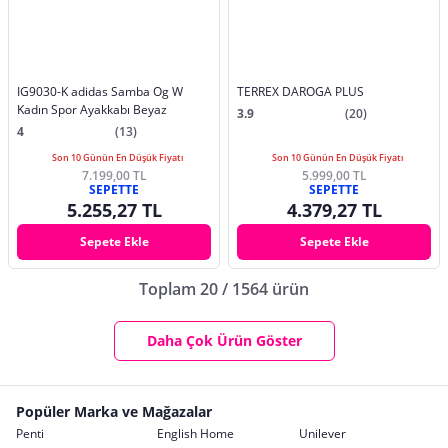
IG9030-K adidas Samba Og W
TERREX DAROGA PLUS
Kadın Spor Ayakkabı Beyaz
3.9
(20)
4
(13)
Son 10 Günün En Düşük Fiyatı
Son 10 Günün En Düşük Fiyatı
7.199,00 TL
5.999,00 TL
SEPETTE
SEPETTE
5.255,27 TL
4.379,27 TL
Sepete Ekle
Sepete Ekle
Toplam 20 / 1564 ürün
Daha Çok Ürün Göster
Popüler Marka ve Mağazalar
Penti
English Home
Unilever