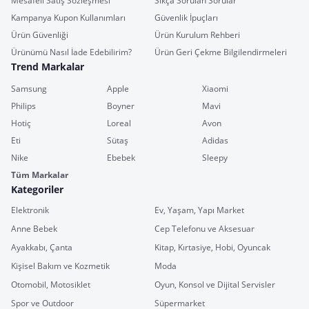
Mesafeli Satış Sözleşmesi
Sıkça Sorulan Sorular
Kampanya Kupon Kullanımları
Güvenlik İpuçları
Ürün Güvenliği
Ürün Kurulum Rehberi
Ürünümü Nasıl İade Edebilirim?
Ürün Geri Çekme Bilgilendirmeleri
Trend Markalar
Samsung
Apple
Xiaomi
Philips
Boyner
Mavi
Hotiç
Loreal
Avon
Eti
Sütaş
Adidas
Nike
Ebebek
Sleepy
Tüm Markalar
Kategoriler
Elektronik
Ev, Yaşam, Yapı Market
Anne Bebek
Cep Telefonu ve Aksesuar
Ayakkabı, Çanta
Kitap, Kırtasiye, Hobi, Oyuncak
Kişisel Bakım ve Kozmetik
Moda
Otomobil, Motosiklet
Oyun, Konsol ve Dijital Servisler
Spor ve Outdoor
Süpermarket