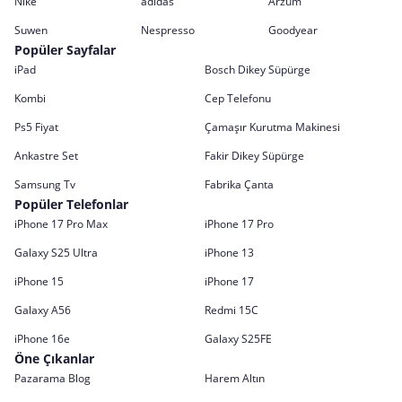
Nike
adidas
Arzum
Suwen
Nespresso
Goodyear
Popüler Sayfalar
iPad
Bosch Dikey Süpürge
Kombi
Cep Telefonu
Ps5 Fiyat
Çamaşır Kurutma Makinesi
Ankastre Set
Fakir Dikey Süpürge
Samsung Tv
Fabrika Çanta
Popüler Telefonlar
iPhone 17 Pro Max
iPhone 17 Pro
Galaxy S25 Ultra
iPhone 13
iPhone 15
iPhone 17
Galaxy A56
Redmi 15C
iPhone 16e
Galaxy S25FE
Öne Çıkanlar
Pazarama Blog
Harem Altın