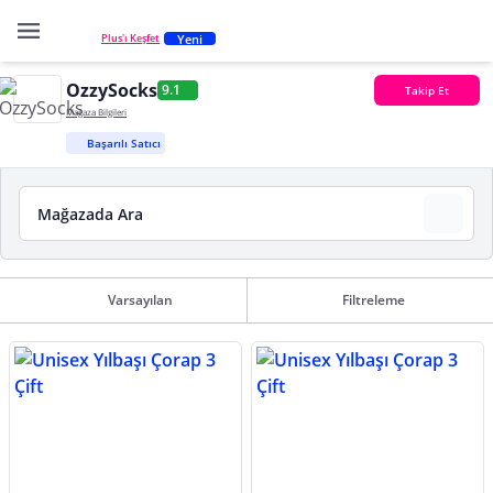
Yeni
Plus'ı Keşfet
OzzySocks
9.1
Takip Et
Mağaza Bilgileri
Başarılı Satıcı
Varsayılan
Filtreleme