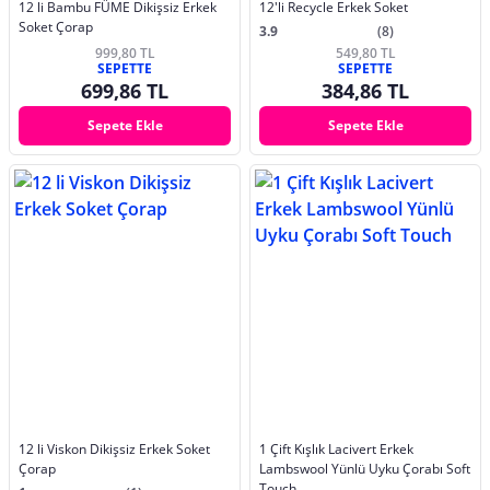
12 li Bambu FÜME Dikişsiz Erkek
12'li Recycle Erkek Soket
Soket Çorap
3.9
(8)
999,80 TL
549,80 TL
SEPETTE
SEPETTE
699,86 TL
384,86 TL
Sepete Ekle
Sepete Ekle
12 li Viskon Dikişsiz Erkek Soket
1 Çift Kışlık Lacivert Erkek
Çorap
Lambswool Yünlü Uyku Çorabı Soft
Touch