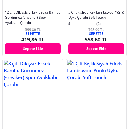
12 çift Dikişsiz Erkek Beyaz Bambu
5 Çift Kışlık Erkek Lambswool Yünlü
Görünmez (sneaker) Spor
Uyku Çorabı Soft Touch
Ayakkabı Çorabı
5
(2)
599,80 TL
798,00 TL
SEPETTE
SEPETTE
419,86 TL
558,60 TL
Sepete Ekle
Sepete Ekle