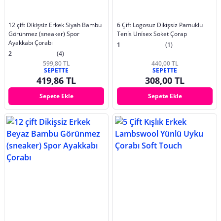
12 çift Dikişsiz Erkek Siyah Bambu
6 Çi̇ft Logosuz Di̇ki̇şsi̇z Pamuklu
Görünmez (sneaker) Spor
Teni̇s Uni̇sex Soket Çorap
Ayakkabı Çorabı
1
(1)
2
(4)
599,80 TL
440,00 TL
SEPETTE
SEPETTE
419,86 TL
308,00 TL
Sepete Ekle
Sepete Ekle