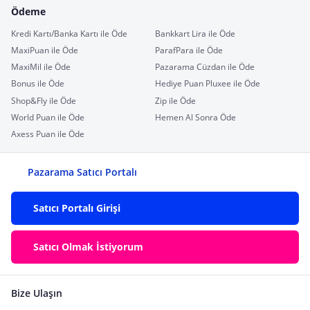
Ödeme
Kredi Kartı/Banka Kartı ile Öde
Bankkart Lira ile Öde
MaxiPuan ile Öde
ParafPara ile Öde
MaxiMil ile Öde
Pazarama Cüzdan ile Öde
Bonus ile Öde
Hediye Puan Pluxee ile Öde
Shop&Fly ile Öde
Zip ile Öde
World Puan ile Öde
Hemen Al Sonra Öde
Axess Puan ile Öde
Pazarama Satıcı Portalı
Satıcı Portalı Girişi
Satıcı Olmak İstiyorum
Bize Ulaşın