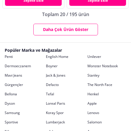
Sepete Ekle
Sepete Ekle
Toplam 20 / 195 ürün
Daha Çok Ürün Göster
Popüler Marka ve Mağazalar
Penti
English Home
Unilever
Dermoeczanem
Boyner
Monster Notebook
Mavi Jeans
Jack & Jones
Stanley
Gürgençler
Defacto
The North Face
Bellona
Tefal
Henkel
Dyson
Loreal Paris
Apple
Samsung
Koray Spor
Lenovo
Sportive
Lumberjack
Salomon