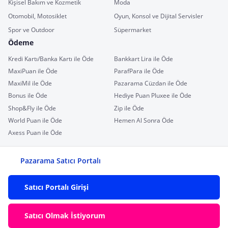
Kişisel Bakım ve Kozmetik
Moda
Otomobil, Motosiklet
Oyun, Konsol ve Dijital Servisler
Spor ve Outdoor
Süpermarket
Ödeme
Kredi Kartı/Banka Kartı ile Öde
Bankkart Lira ile Öde
MaxiPuan ile Öde
ParafPara ile Öde
MaxiMil ile Öde
Pazarama Cüzdan ile Öde
Bonus ile Öde
Hediye Puan Pluxee ile Öde
Shop&Fly ile Öde
Zip ile Öde
World Puan ile Öde
Hemen Al Sonra Öde
Axess Puan ile Öde
Pazarama Satıcı Portalı
Satıcı Portalı Girişi
Satıcı Olmak İstiyorum