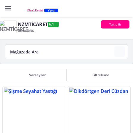
Yeni
Plus'ı Keşfet
NZMTİCARET
6.1
Takip Et
Mağaza Bilgileri
Varsayılan
Filtreleme