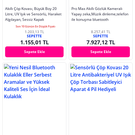
Akıllı Çöp Kovası, Büyük Boy 20
Pro Max Akıllı Gözlük Kameralı
Litre, UV Işık ve Sensörlü, Haraket
Yapay zeka,Müzik dinleme,telefon
Algılayan, Sessiz Kapak
ile konuşma bluetooth
Son 10 Günün En Düşük Fiyatı
1.203,13 TL
8.257,41 TL
SEPETTE
SEPETTE
1.155,01 TL
7.927,12 TL
Sepete Ekle
Sepete Ekle