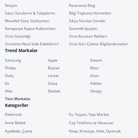
İletişim
Pazarama Blog
Satıcı Sorularım & Taleplerim
Bilgi Toplumu Hizmetleri
Mesafeli Satış Sözleşmesi
Sıkça Sorulan Sorular
Kampanya Kupon Kullanımları
Güvenlik İpuçları
Ürün Güvenliği
Ürün Kurulum Rehberi
Ürünümü Nasıl İade Edebilirim?
Ürün Geri Çekme Bilgilendirmeleri
Trend Markalar
Samsung
Apple
Xiaomi
Philips
Boyner
Mavi
Hotiç
Loreal
Avon
Eti
Sütaş
Adidas
Nike
Ebebek
Sleepy
Tüm Markalar
Kategoriler
Elektronik
Ev, Yaşam, Yapı Market
Anne Bebek
Cep Telefonu ve Aksesuar
Ayakkabı, Çanta
Kitap, Kırtasiye, Hobi, Oyuncak