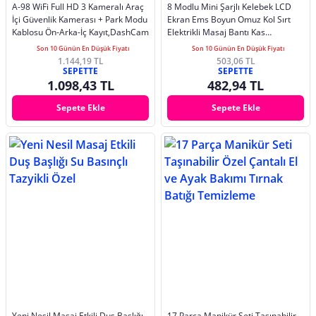
A-98 WiFi Full HD 3 Kameralı Araç
8 Modlu Mini Şarjlı Kelebek LCD
İçi Güvenlik Kamerası + Park Modu
Ekran Ems Boyun Omuz Kol Sırt
Kablosu Ön-Arka-İç Kayıt,DashCam
Elektrikli Masaj Bantı Kas
Stimülatörü
Son 10 Günün En Düşük Fiyatı
Son 10 Günün En Düşük Fiyatı
1.144,19 TL
503,06 TL
SEPETTE
SEPETTE
1.098,43 TL
482,94 TL
Sepete Ekle
Sepete Ekle
Yeni Nesil Masaj Etkili Duş Başlığı
17 Parça Manikür Seti Taşınabilir