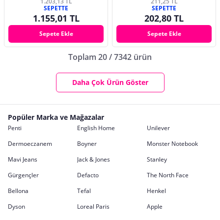
1.203,13 TL
211,25 TL
SEPETTE
SEPETTE
1.155,01 TL
202,80 TL
Sepete Ekle
Sepete Ekle
Toplam 20 / 7342 ürün
Daha Çok Ürün Göster
Popüler Marka ve Mağazalar
Penti
English Home
Unilever
Dermoeczanem
Boyner
Monster Notebook
Mavi Jeans
Jack & Jones
Stanley
Gürgençler
Defacto
The North Face
Bellona
Tefal
Henkel
Dyson
Loreal Paris
Apple