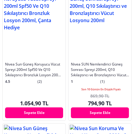
Nivea Sun Güneş Koruyucu Vücut
Nivea SUN Nemlendirici Güneş
Spreyi 200ml Spf50 Ve Q10
Sonrası Spreyi 200ml, Q10
Sıkılaştırıcı Bronzluk Losyon 200ml,
Sıkılaştırıcı ve Bronzlaştırıcı Vücut
Çanta Hediye
Losyonu 200ml
4.5
(2)
1
(1)
Son 10 Günün En Düşük Fiyatı
869,90 TL
1.054,90 TL
794,90 TL
Sepete Ekle
Sepete Ekle