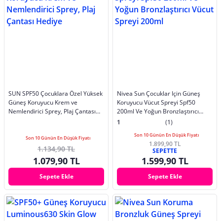
SUN SPF50 Çocuklara Özel Yüksek
Nivea Sun Çocuklar Için Güneş
Güneş Koruyucu Krem ve
Koruyucu Vücut Spreyi Spf50
Nemlendirici Sprey, Plaj Çantası
200ml Ve Yoğun Bronzlaştırıcı
Hediye
Vücut Spreyi 200ml
1
(1)
Son 10 Günün En Düşük Fiyatı
Son 10 Günün En Düşük Fiyatı
1.899,90 TL
1.134,90 TL
SEPETTE
1.079,90 TL
1.599,90 TL
Sepete Ekle
Sepete Ekle