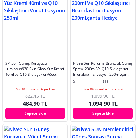
SPF50+ Güneş Koruyucu
Nivea Sun Koruma Bronzluk Güneş
Luminous630 Skin Glow Yüz Kremi
Spreyi 200ml Ve Q10 Sıkılaştırıcı
40ml ve Q10 Sıkılaştırıcı Vücut
Bronzlaştırıcı Losyon 200ml,çanta
Losyonu 250ml
Hediye
5
(1)
Son 10 Günün En Düşük Fiyatı
Son 10 Günün En Düşük Fiyatı
822,45 TL
1.099,90 TL
484,90 TL
1.094,90 TL
Sepete Ekle
Sepete Ekle