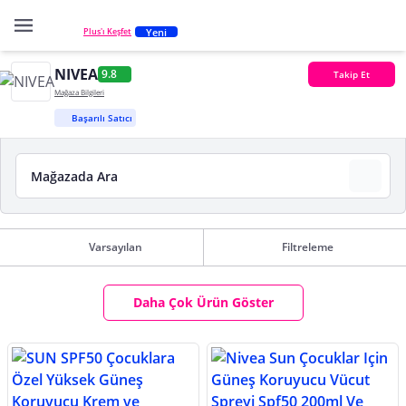
Yeni
Plus'ı Keşfet
NIVEA
9.8
Takip Et
Mağaza Bilgileri
Başarılı Satıcı
Varsayılan
Filtreleme
Daha Çok Ürün Göster