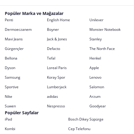
Popüler Marka ve Mağazalar
Penti
English Home
Unilever
Dermoeczanem
Boyner
Monster Notebook
Mavi Jeans
Jack & Jones
Stanley
Gürgençler
Defacto
The North Face
Bellona
Tefal
Henkel
Dyson
Loreal Paris
Apple
Samsung
Koray Spor
Lenovo
Sportive
Lumberjack
Salomon
Nike
adidas
Arzum
Suwen
Nespresso
Goodyear
Popüler Sayfalar
iPad
Bosch Dikey Süpürge
Kombi
Cep Telefonu