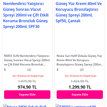
NIVEA SUN Nemlendirici Yatıştırıcı
Nivea Sun Hafif Dokulu Güneş Yüz
Güneş Sonrası Vücut Spreyi 200ml
Kremi 40ml Ve Koruyucu
ve Çift Etkili Koruma Bronzluk
Bronzlaştırıcı Güneş Spreyi 200ml,
Güneş Spreyi 200ml, SPF30
Spf50, Çantalı
5
(2)
3
(2)
Son 10 Günün En Düşük Fiyatı
Son 10 Günün En Düşük Fiyatı
1.079,90 TL
1.424,90 TL
974,90 TL
1.299,90 TL
Sepete Ekle
Sepete Ekle