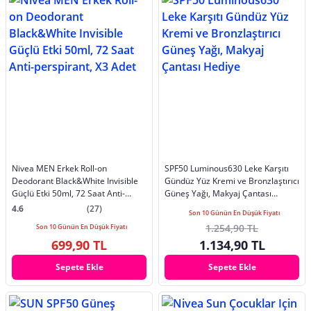
Nivea MEN Erkek Roll-on
SPF50 Luminous630 Leke Karşıtı
Deodorant Black&White Invisible
Gündüz Yüz Kremi ve Bronzlaştırıcı
Güçlü Etki 50ml, 72 Saat Anti-
Güneş Yağı, Makyaj Çantası
perspirant, X3 Adet
Hediye
4.6
(27)
Son 10 Günün En Düşük Fiyatı
1.254,90 TL
Son 10 Günün En Düşük Fiyatı
699,90 TL
1.134,90 TL
Sepete Ekle
Sepete Ekle