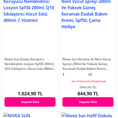
Nivea Sun Güneş Koruyucu
Nivea Sun Koruma Ve Nem Vücut
Nemlendirici Losyon Spf30 200ml,
Spreyi 200ml Ve Yüksek Güneş
Q10 Sıkılaştırıcı Vücut Sütü 400ml,
Korumalı Dudak Bakım Kremi,
C Vitamini
Spf50, Çanta Hediye
3
(4)
Son 10 Günün En Düşük Fiyatı
944,90 TL
1.024,90 TL
844,90 TL
Sepete Ekle
Sepete Ekle