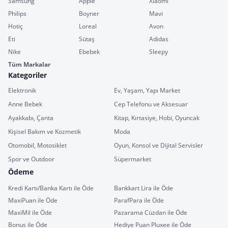
Samsung
Apple
Xiaomi
Philips
Boyner
Mavi
Hotiç
Loreal
Avon
Eti
Sütaş
Adidas
Nike
Ebebek
Sleepy
Tüm Markalar
Kategoriler
Elektronik
Ev, Yaşam, Yapı Market
Anne Bebek
Cep Telefonu ve Aksesuar
Ayakkabı, Çanta
Kitap, Kırtasiye, Hobi, Oyuncak
Kişisel Bakım ve Kozmetik
Moda
Otomobil, Motosiklet
Oyun, Konsol ve Dijital Servisler
Spor ve Outdoor
Süpermarket
Ödeme
Kredi Kartı/Banka Kartı ile Öde
Bankkart Lira ile Öde
MaxiPuan ile Öde
ParafPara ile Öde
MaxiMil ile Öde
Pazarama Cüzdan ile Öde
Bonus ile Öde
Hediye Puan Pluxee ile Öde