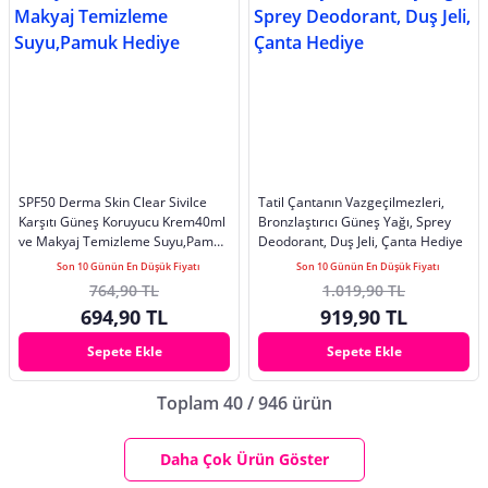
SPF50 Derma Skin Clear Sivilce
Tatil Çantanın Vazgeçilmezleri,
Karşıtı Güneş Koruyucu Krem40ml
Bronzlaştırıcı Güneş Yağı, Sprey
ve Makyaj Temizleme Suyu,Pamuk
Deodorant, Duş Jeli, Çanta Hediye
Hediye
Son 10 Günün En Düşük Fiyatı
Son 10 Günün En Düşük Fiyatı
764,90 TL
1.019,90 TL
694,90 TL
919,90 TL
Sepete Ekle
Sepete Ekle
Toplam 40 / 946 ürün
Daha Çok Ürün Göster