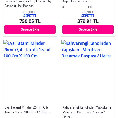
Paspas Siyah Gri Kırçıllı İç ve Dış
Kapı Önü Paspası
Paspası Halı Paspas
5
(1)
799,00 TL
399,90 TL
SEPETTE
SEPETTE
759,05 TL
379,91 TL
Sepete Ekle
Sepete Ekle
Eva Tatami Minder 26mm Çift
Kahverengi Kendinden Yapışkanlı
Taraflı 1.sınıf 100 Cm X 100 Cm
Merdiven Basamak Paspası /
Halısı