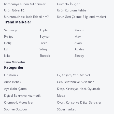
Kampanya Kupon Kullanımları
Güvenlik İpuçları
Ürün Güvenliği
Ürün Kurulum Rehberi
Ürünümü Nasıl İade Edebilirim?
Ürün Geri Çekme Bilgilendirmeleri
Trend Markalar
Samsung
Apple
Xiaomi
Philips
Boyner
Mavi
Hotiç
Loreal
Avon
Eti
Sütaş
Adidas
Nike
Ebebek
Sleepy
Tüm Markalar
Kategoriler
Elektronik
Ev, Yaşam, Yapı Market
Anne Bebek
Cep Telefonu ve Aksesuar
Ayakkabı, Çanta
Kitap, Kırtasiye, Hobi, Oyuncak
Kişisel Bakım ve Kozmetik
Moda
Otomobil, Motosiklet
Oyun, Konsol ve Dijital Servisler
Spor ve Outdoor
Süpermarket