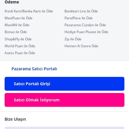
Ödeme
Kredi Kartı/Banka Kartı ile Öde
Bankkart Lira ile Öde
MaxiPuan ile Öde
ParafPara ile Öde
MaxiMil ile Öde
Pazarama Cüzdan ile Öde
Bonus ile Öde
Hediye Puan Pluxee ile Öde
Shop&Fly ile Öde
Zip ile Öde
World Puan ile Öde
Hemen Al Sonra Öde
Axess Puan ile Öde
Pazarama Satıcı Portalı
Satıcı Portalı Girişi
Satıcı Olmak İstiyorum
Bize Ulaşın