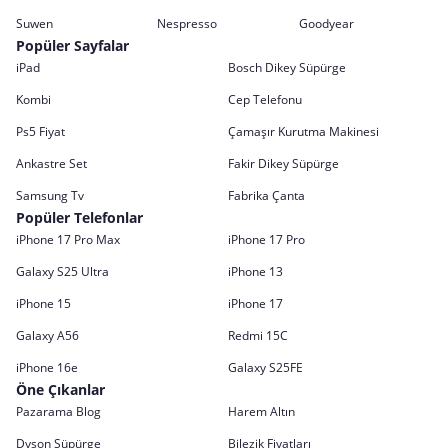
Suwen
Nespresso
Goodyear
Popüler Sayfalar
iPad
Bosch Dikey Süpürge
Kombi
Cep Telefonu
Ps5 Fiyat
Çamaşır Kurutma Makinesi
Ankastre Set
Fakir Dikey Süpürge
Samsung Tv
Fabrika Çanta
Popüler Telefonlar
iPhone 17 Pro Max
iPhone 17 Pro
Galaxy S25 Ultra
iPhone 13
iPhone 15
iPhone 17
Galaxy A56
Redmi 15C
iPhone 16e
Galaxy S25FE
Öne Çıkanlar
Pazarama Blog
Harem Altın
Dyson Süpürge
Bilezik Fiyatları