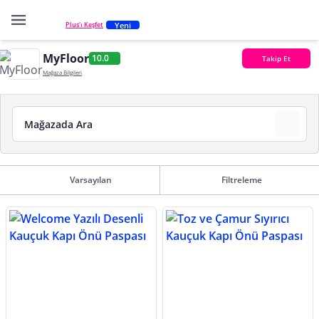
Yeni
Plus'ı Keşfet
MyFloor
10.0
Takip Et
Mağaza Bilgileri
Varsayılan
Filtreleme