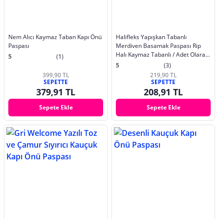
Nem Alıcı Kaymaz Taban Kapı Önü
Halifleks Yapışkan Tabanlı
Paspası
Merdiven Basamak Paspası Rip
Halı Kaymaz Tabanlı / Adet Olarak
5
(1)
Satılır
5
(3)
399,90 TL
219,90 TL
SEPETTE
SEPETTE
379,91 TL
208,91 TL
Sepete Ekle
Sepete Ekle