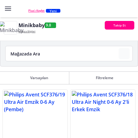
Yeni
Plus'ı Keşfet
Minikbaby
9.8
Takip Et
Mağaza Bilgileri
Varsayılan
Filtreleme