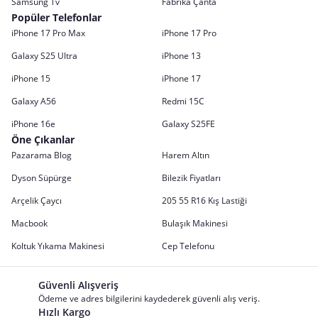
Samsung Tv
Fabrika Çanta
Popüler Telefonlar
iPhone 17 Pro Max
iPhone 17 Pro
Galaxy S25 Ultra
iPhone 13
iPhone 15
iPhone 17
Galaxy A56
Redmi 15C
iPhone 16e
Galaxy S25FE
Öne Çıkanlar
Pazarama Blog
Harem Altın
Dyson Süpürge
Bilezik Fiyatları
Arçelik Çaycı
205 55 R16 Kış Lastiği
Macbook
Bulaşık Makinesi
Koltuk Yıkama Makinesi
Cep Telefonu
Güvenli Alışveriş
Ödeme ve adres bilgilerini kaydederek güvenli alış veriş.
Hızlı Kargo