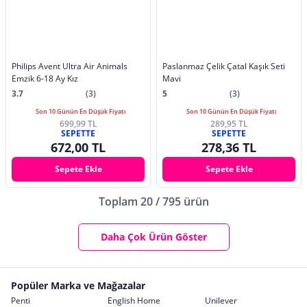
Philips Avent Ultra Air Animals
Paslanmaz Çelik Çatal Kaşık Seti
Emzik 6-18 Ay Kız
Mavi
3.7
(3)
5
(3)
Son 10 Günün En Düşük Fiyatı
Son 10 Günün En Düşük Fiyatı
699,99 TL
289,95 TL
SEPETTE
SEPETTE
672,00 TL
278,36 TL
Sepete Ekle
Sepete Ekle
Toplam 20 / 795 ürün
Daha Çok Ürün Göster
Popüler Marka ve Mağazalar
Penti
English Home
Unilever