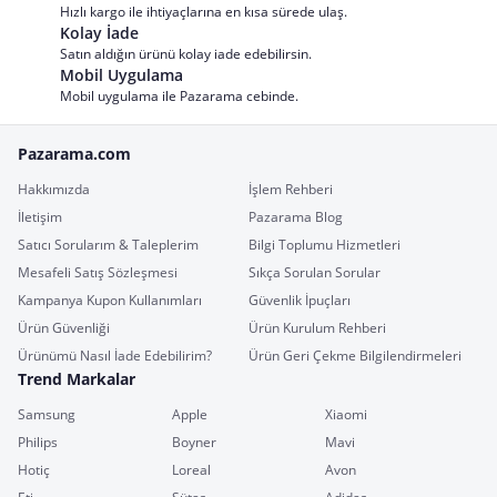
Hızlı kargo ile ihtiyaçlarına en kısa sürede ulaş.
Kolay İade
Satın aldığın ürünü kolay iade edebilirsin.
Mobil Uygulama
Mobil uygulama ile Pazarama cebinde.
Pazarama.com
Hakkımızda
İşlem Rehberi
İletişim
Pazarama Blog
Satıcı Sorularım & Taleplerim
Bilgi Toplumu Hizmetleri
Mesafeli Satış Sözleşmesi
Sıkça Sorulan Sorular
Kampanya Kupon Kullanımları
Güvenlik İpuçları
Ürün Güvenliği
Ürün Kurulum Rehberi
Ürünümü Nasıl İade Edebilirim?
Ürün Geri Çekme Bilgilendirmeleri
Trend Markalar
Samsung
Apple
Xiaomi
Philips
Boyner
Mavi
Hotiç
Loreal
Avon