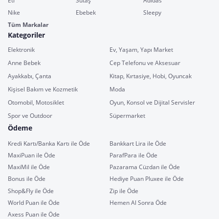
Eti
Sütaş
Adidas
Nike
Ebebek
Sleepy
Tüm Markalar
Kategoriler
Elektronik
Ev, Yaşam, Yapı Market
Anne Bebek
Cep Telefonu ve Aksesuar
Ayakkabı, Çanta
Kitap, Kırtasiye, Hobi, Oyuncak
Kişisel Bakım ve Kozmetik
Moda
Otomobil, Motosiklet
Oyun, Konsol ve Dijital Servisler
Spor ve Outdoor
Süpermarket
Ödeme
Kredi Kartı/Banka Kartı ile Öde
Bankkart Lira ile Öde
MaxiPuan ile Öde
ParafPara ile Öde
MaxiMil ile Öde
Pazarama Cüzdan ile Öde
Bonus ile Öde
Hediye Puan Pluxee ile Öde
Shop&Fly ile Öde
Zip ile Öde
World Puan ile Öde
Hemen Al Sonra Öde
Axess Puan ile Öde