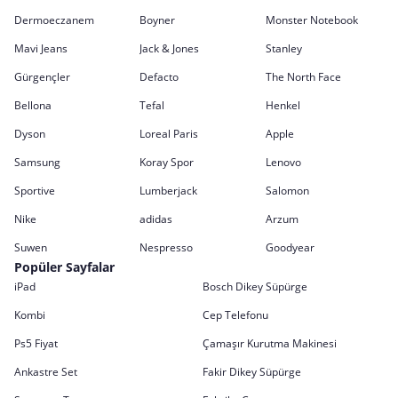
Dermoeczanem
Boyner
Monster Notebook
Mavi Jeans
Jack & Jones
Stanley
Gürgençler
Defacto
The North Face
Bellona
Tefal
Henkel
Dyson
Loreal Paris
Apple
Samsung
Koray Spor
Lenovo
Sportive
Lumberjack
Salomon
Nike
adidas
Arzum
Suwen
Nespresso
Goodyear
Popüler Sayfalar
iPad
Bosch Dikey Süpürge
Kombi
Cep Telefonu
Ps5 Fiyat
Çamaşır Kurutma Makinesi
Ankastre Set
Fakir Dikey Süpürge