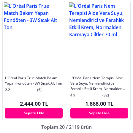
L'Oréal Paris True Match Bakım
L'Oréal Paris Nem Terapisi Aloe
Yapan Fondöten - 3W Sıcak Alt Ton
Vera Suyu, Nemlendirici ve
Ferahlık Etkili Krem, Normalden
2.2
(5)
Karmaya Ciltler 70 ml
4.9
(32)
2.444,00 TL
1.868,00 TL
Sepete Ekle
Sepete Ekle
Toplam 20 / 2119 ürün