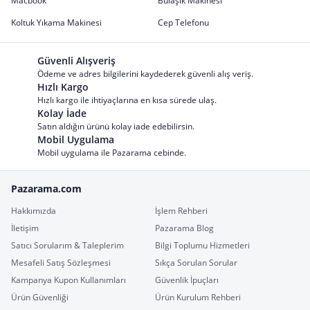
Macbook
Bulaşık Makinesi
Koltuk Yıkama Makinesi
Cep Telefonu
Güvenli Alışveriş
Ödeme ve adres bilgilerini kaydederek güvenli alış veriş.
Hızlı Kargo
Hızlı kargo ile ihtiyaçlarına en kısa sürede ulaş.
Kolay İade
Satın aldığın ürünü kolay iade edebilirsin.
Mobil Uygulama
Mobil uygulama ile Pazarama cebinde.
Pazarama.com
Hakkımızda
İşlem Rehberi
İletişim
Pazarama Blog
Satıcı Sorularım & Taleplerim
Bilgi Toplumu Hizmetleri
Mesafeli Satış Sözleşmesi
Sıkça Sorulan Sorular
Kampanya Kupon Kullanımları
Güvenlik İpuçları
Ürün Güvenliği
Ürün Kurulum Rehberi