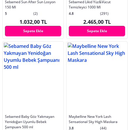
Sebamed Sun After Sun Losyon
Sebamed Likid Yüz&Vücut
150 Ml
Temizleyici 1000 Ml
5
(2)
4.8
(291)
1.032,00 TL
2.465,00 TL
Sepete Ekle
Sepete Ekle
Sebamed Baby Göz Yakmayan
Maybelline New York Lash
Yenidoğan Uyumlu Bebek
Sensational Sky High Maskara
Şampuanı 500 ml
3.8
(44)