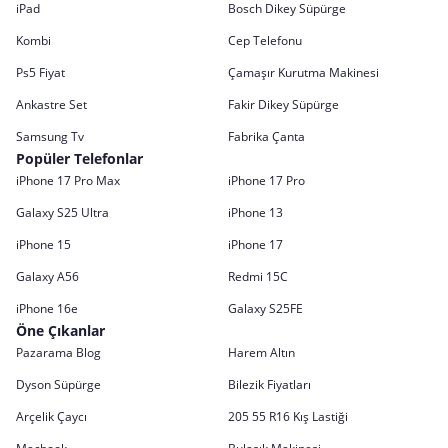
iPad
Bosch Dikey Süpürge
Kombi
Cep Telefonu
Ps5 Fiyat
Çamaşır Kurutma Makinesi
Ankastre Set
Fakir Dikey Süpürge
Samsung Tv
Fabrika Çanta
Popüler Telefonlar
iPhone 17 Pro Max
iPhone 17 Pro
Galaxy S25 Ultra
iPhone 13
iPhone 15
iPhone 17
Galaxy A56
Redmi 15C
iPhone 16e
Galaxy S25FE
Öne Çıkanlar
Pazarama Blog
Harem Altın
Dyson Süpürge
Bilezik Fiyatları
Arçelik Çaycı
205 55 R16 Kış Lastiği