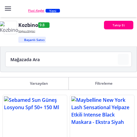
Yeni
Plus'ı Keşfet
Kozbino
9.8
Takip Et
Mağaza Bilgileri
Başarılı Satıcı
Varsayılan
Filtreleme