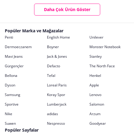
Daha Çok Ürün Göster
Popüler Marka ve Mağazalar
Penti
English Home
Unilever
Dermoeczanem
Boyner
Monster Notebook
Mavi Jeans
Jack & Jones
Stanley
Gürgençler
Defacto
The North Face
Bellona
Tefal
Henkel
Dyson
Loreal Paris
Apple
Samsung
Koray Spor
Lenovo
Sportive
Lumberjack
Salomon
Nike
adidas
Arzum
Suwen
Nespresso
Goodyear
Popüler Sayfalar