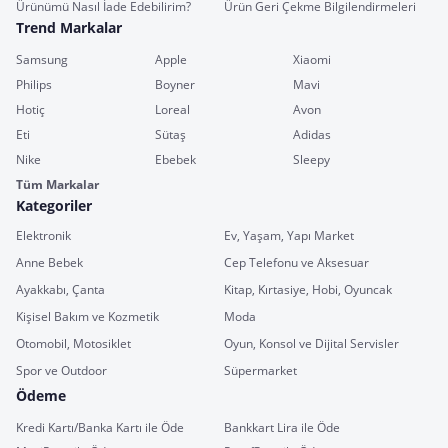
Ürünümü Nasıl İade Edebilirim?
Ürün Geri Çekme Bilgilendirmeleri
Trend Markalar
Samsung
Apple
Xiaomi
Philips
Boyner
Mavi
Hotiç
Loreal
Avon
Eti
Sütaş
Adidas
Nike
Ebebek
Sleepy
Tüm Markalar
Kategoriler
Elektronik
Ev, Yaşam, Yapı Market
Anne Bebek
Cep Telefonu ve Aksesuar
Ayakkabı, Çanta
Kitap, Kırtasiye, Hobi, Oyuncak
Kişisel Bakım ve Kozmetik
Moda
Otomobil, Motosiklet
Oyun, Konsol ve Dijital Servisler
Spor ve Outdoor
Süpermarket
Ödeme
Kredi Kartı/Banka Kartı ile Öde
Bankkart Lira ile Öde