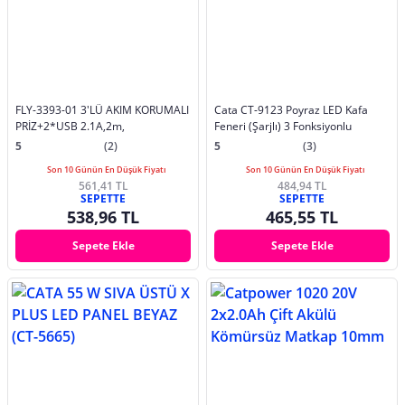
FLY-3393-01 3'LÜ AKIM KORUMALI
Cata CT-9123 Poyraz LED Kafa
PRİZ+2*USB 2.1A,2m,
Feneri (Şarjlı) 3 Fonksiyonlu
5
(2)
5
(3)
Son 10 Günün En Düşük Fiyatı
Son 10 Günün En Düşük Fiyatı
561,41 TL
484,94 TL
SEPETTE
SEPETTE
538,96 TL
465,55 TL
Sepete Ekle
Sepete Ekle