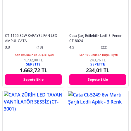
CT-1155 82W KARAYEL FAN LED
Cata Şarj Edilebilir Ledli El Feneri
AMPUL CATA
CT-8024
3.3
(13)
4.5
(22)
Son 10 Günün En Düşük Fiyatı
Son 10 Günün En Düşük Fiyatı
1.732,00 TL
243,76 TL
SEPETTE
SEPETTE
1.662,72 TL
234,01 TL
Sepete Ekle
Sepete Ekle