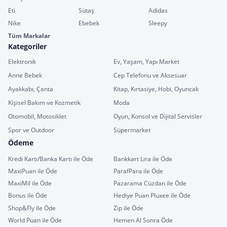
Eti
Sütaş
Adidas
Nike
Ebebek
Sleepy
Tüm Markalar
Kategoriler
Elektronik
Ev, Yaşam, Yapı Market
Anne Bebek
Cep Telefonu ve Aksesuar
Ayakkabı, Çanta
Kitap, Kırtasiye, Hobi, Oyuncak
Kişisel Bakım ve Kozmetik
Moda
Otomobil, Motosiklet
Oyun, Konsol ve Dijital Servisler
Spor ve Outdoor
Süpermarket
Ödeme
Kredi Kartı/Banka Kartı ile Öde
Bankkart Lira ile Öde
MaxiPuan ile Öde
ParafPara ile Öde
MaxiMil ile Öde
Pazarama Cüzdan ile Öde
Bonus ile Öde
Hediye Puan Pluxee ile Öde
Shop&Fly ile Öde
Zip ile Öde
World Puan ile Öde
Hemen Al Sonra Öde