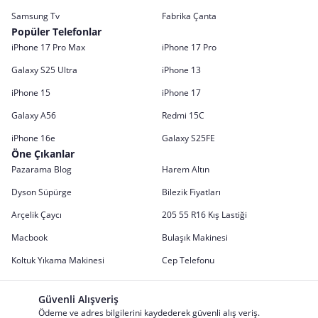
Samsung Tv
Fabrika Çanta
Popüler Telefonlar
iPhone 17 Pro Max
iPhone 17 Pro
Galaxy S25 Ultra
iPhone 13
iPhone 15
iPhone 17
Galaxy A56
Redmi 15C
iPhone 16e
Galaxy S25FE
Öne Çıkanlar
Pazarama Blog
Harem Altın
Dyson Süpürge
Bilezik Fiyatları
Arçelik Çaycı
205 55 R16 Kış Lastiği
Macbook
Bulaşık Makinesi
Koltuk Yıkama Makinesi
Cep Telefonu
Güvenli Alışveriş
Ödeme ve adres bilgilerini kaydederek güvenli alış veriş.