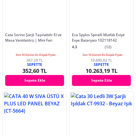
Cata Serino Şarjlı Taşınabilir El ve
Eca Spylos Spiralli Mutfak Eviye
Masa Vantilatörü | Mini Fan
Evye Bataryası 102118142
4.3
(12)
Son 10 Günün En Düşük Fiyatı
Son 10 Günün En Düşük Fiyatı
367,29 TL
10.690,82 TL
SEPETTE
SEPETTE
352,60 TL
10.263,19 TL
Sepete Ekle
Sepete Ekle