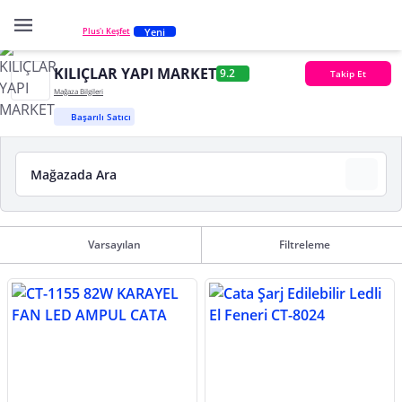
Yeni
Plus'ı Keşfet
KILIÇLAR YAPI MARKET
9.2
Takip Et
Mağaza Bilgileri
Başarılı Satıcı
Varsayılan
Filtreleme