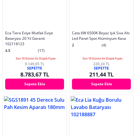
Eca Tiera Eviye Mutfak Eviye
Cata 6W 6500K Beyaz Işık Sıva Altı
Bataryası 20 Yıl Garanti
Led Panel Spot Alüminyum Kasa
102118123
2
(4)
4.5
(17)
Son 10 Günün En Düşük Fiyatı
Son 10 Günün En Düşük Fiyatı
9.149,65 TL
220,24 TL
SEPETTE
SEPETTE
8.783,67 TL
211,44 TL
Sepete Ekle
Sepete Ekle