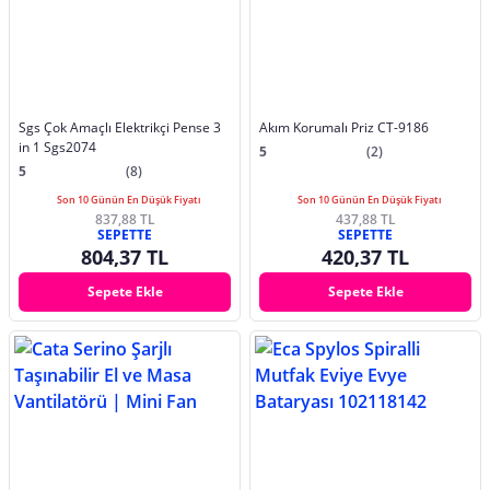
Sgs Çok Amaçlı Elektrikçi Pense 3
Akım Korumalı Priz CT-9186
in 1 Sgs2074
5
(2)
5
(8)
Son 10 Günün En Düşük Fiyatı
Son 10 Günün En Düşük Fiyatı
837,88 TL
437,88 TL
SEPETTE
SEPETTE
804,37 TL
420,37 TL
Sepete Ekle
Sepete Ekle