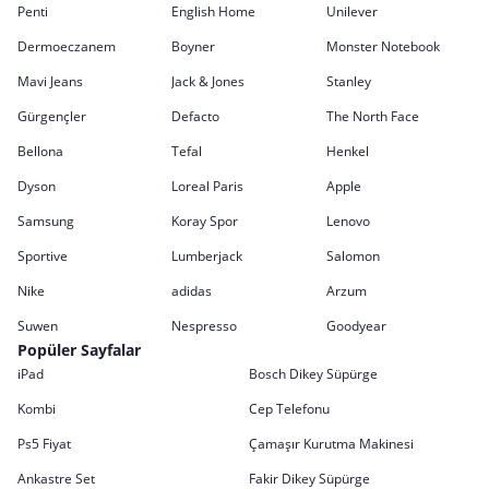
Penti
English Home
Unilever
Dermoeczanem
Boyner
Monster Notebook
Mavi Jeans
Jack & Jones
Stanley
Gürgençler
Defacto
The North Face
Bellona
Tefal
Henkel
Dyson
Loreal Paris
Apple
Samsung
Koray Spor
Lenovo
Sportive
Lumberjack
Salomon
Nike
adidas
Arzum
Suwen
Nespresso
Goodyear
Popüler Sayfalar
iPad
Bosch Dikey Süpürge
Kombi
Cep Telefonu
Ps5 Fiyat
Çamaşır Kurutma Makinesi
Ankastre Set
Fakir Dikey Süpürge