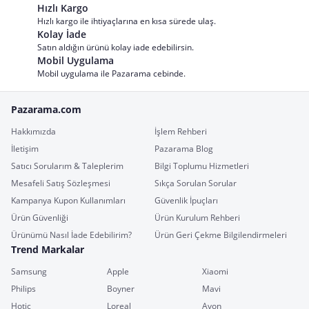
Hızlı Kargo
Hızlı kargo ile ihtiyaçlarına en kısa sürede ulaş.
Kolay İade
Satın aldığın ürünü kolay iade edebilirsin.
Mobil Uygulama
Mobil uygulama ile Pazarama cebinde.
Pazarama.com
Hakkımızda
İşlem Rehberi
İletişim
Pazarama Blog
Satıcı Sorularım & Taleplerim
Bilgi Toplumu Hizmetleri
Mesafeli Satış Sözleşmesi
Sıkça Sorulan Sorular
Kampanya Kupon Kullanımları
Güvenlik İpuçları
Ürün Güvenliği
Ürün Kurulum Rehberi
Ürünümü Nasıl İade Edebilirim?
Ürün Geri Çekme Bilgilendirmeleri
Trend Markalar
Samsung
Apple
Xiaomi
Philips
Boyner
Mavi
Hotiç
Loreal
Avon