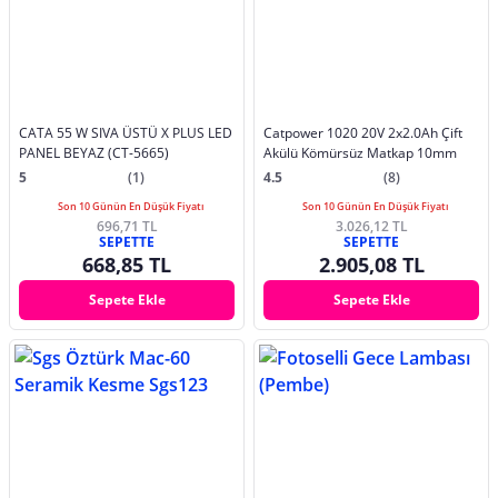
CATA 55 W SIVA ÜSTÜ X PLUS LED
Catpower 1020 20V 2x2.0Ah Çift
PANEL BEYAZ (CT-5665)
Akülü Kömürsüz Matkap 10mm
5
(1)
4.5
(8)
Son 10 Günün En Düşük Fiyatı
Son 10 Günün En Düşük Fiyatı
696,71 TL
3.026,12 TL
SEPETTE
SEPETTE
668,85 TL
2.905,08 TL
Sepete Ekle
Sepete Ekle