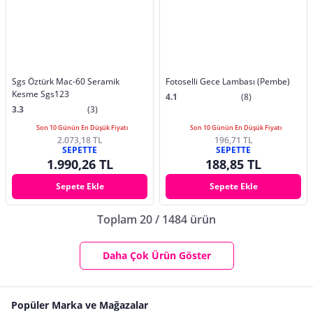
Sgs Öztürk Mac-60 Seramik
Fotoselli Gece Lambası (Pembe)
Kesme Sgs123
4.1
(8)
3.3
(3)
Son 10 Günün En Düşük Fiyatı
Son 10 Günün En Düşük Fiyatı
2.073,18 TL
196,71 TL
SEPETTE
SEPETTE
1.990,26 TL
188,85 TL
Sepete Ekle
Sepete Ekle
Toplam 20 / 1484 ürün
Daha Çok Ürün Göster
Popüler Marka ve Mağazalar