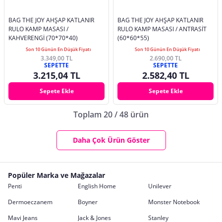
BAG THE JOY AHŞAP KATLANIR
BAG THE JOY AHŞAP KATLANIR
RULO KAMP MASASI /
RULO KAMP MASASI / ANTRASİT
KAHVERENGİ (70*70*40)
(60*60*55)
Son 10 Günün En Düşük Fiyatı
Son 10 Günün En Düşük Fiyatı
3.349,00 TL
2.690,00 TL
SEPETTE
SEPETTE
3.215,04 TL
2.582,40 TL
Sepete Ekle
Sepete Ekle
Toplam 20 / 48 ürün
Daha Çok Ürün Göster
Popüler Marka ve Mağazalar
Penti
English Home
Unilever
Dermoeczanem
Boyner
Monster Notebook
Mavi Jeans
Jack & Jones
Stanley