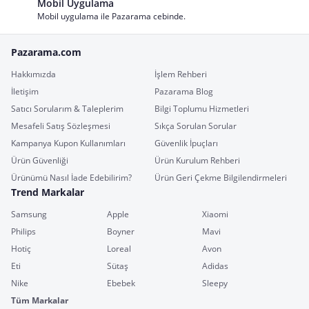
Mobil Uygulama
Mobil uygulama ile Pazarama cebinde.
Pazarama.com
Hakkımızda
İşlem Rehberi
İletişim
Pazarama Blog
Satıcı Sorularım & Taleplerim
Bilgi Toplumu Hizmetleri
Mesafeli Satış Sözleşmesi
Sıkça Sorulan Sorular
Kampanya Kupon Kullanımları
Güvenlik İpuçları
Ürün Güvenliği
Ürün Kurulum Rehberi
Ürünümü Nasıl İade Edebilirim?
Ürün Geri Çekme Bilgilendirmeleri
Trend Markalar
Samsung
Apple
Xiaomi
Philips
Boyner
Mavi
Hotiç
Loreal
Avon
Eti
Sütaş
Adidas
Nike
Ebebek
Sleepy
Tüm Markalar