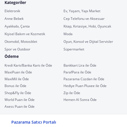
Kategoriler
Elektronik
Ev, Yaşam, Yapı Market
Anne Bebek
Cep Telefonu ve Aksesuar
Ayakkabı, Çanta
Kitap, Kırtasiye, Hobi, Oyuncak
Kişisel Bakım ve Kozmetik
Moda
Otomobil, Motosiklet
Oyun, Konsol ve Dijital Servisler
Spor ve Outdoor
Süpermarket
Ödeme
Kredi Kartı/Banka Kartı ile Öde
Bankkart Lira ile Öde
MaxiPuan ile Öde
ParafPara ile Öde
MaxiMil ile Öde
Pazarama Cüzdan ile Öde
Bonus ile Öde
Hediye Puan Pluxee ile Öde
Shop&Fly ile Öde
Zip ile Öde
World Puan ile Öde
Hemen Al Sonra Öde
Axess Puan ile Öde
Pazarama Satıcı Portalı