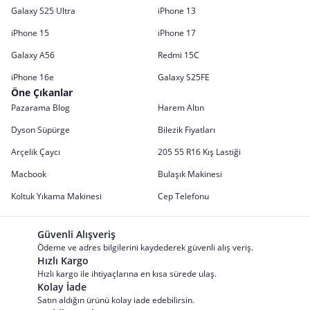
Galaxy S25 Ultra
iPhone 13
iPhone 15
iPhone 17
Galaxy A56
Redmi 15C
iPhone 16e
Galaxy S25FE
Öne Çıkanlar
Pazarama Blog
Harem Altın
Dyson Süpürge
Bilezik Fiyatları
Arçelik Çaycı
205 55 R16 Kış Lastiği
Macbook
Bulaşık Makinesi
Koltuk Yıkama Makinesi
Cep Telefonu
Güvenli Alışveriş
Ödeme ve adres bilgilerini kaydederek güvenli alış veriş.
Hızlı Kargo
Hızlı kargo ile ihtiyaçlarına en kısa sürede ulaş.
Kolay İade
Satın aldığın ürünü kolay iade edebilirsin.