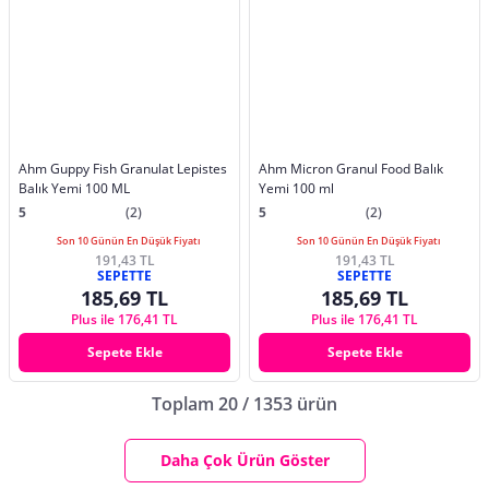
Ahm Guppy Fish Granulat Lepistes
Ahm Micron Granul Food Balık
Balık Yemi 100 ML
Yemi 100 ml
5
(2)
5
(2)
Son 10 Günün En Düşük Fiyatı
Son 10 Günün En Düşük Fiyatı
191,43 TL
191,43 TL
SEPETTE
SEPETTE
185,69 TL
185,69 TL
Plus ile 176,41 TL
Plus ile 176,41 TL
Sepete Ekle
Sepete Ekle
Toplam 20 / 1353 ürün
Daha Çok Ürün Göster