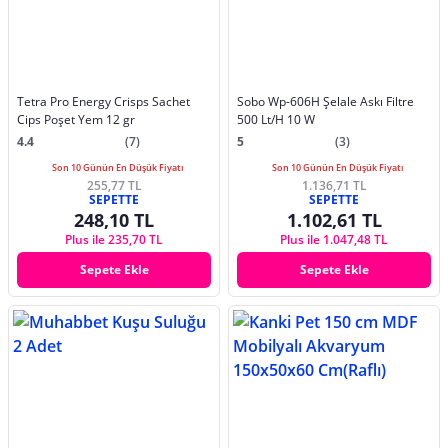
Tetra Pro Energy Crisps Sachet
Sobo Wp-606H Şelale Askı Filtre
Cips Poşet Yem 12 gr
500 Lt/H 10 W
4.4
(7)
5
(3)
Son 10 Günün En Düşük Fiyatı
Son 10 Günün En Düşük Fiyatı
255,77 TL
1.136,71 TL
SEPETTE
SEPETTE
248,10 TL
1.102,61 TL
Plus ile 235,70 TL
Plus ile 1.047,48 TL
Sepete Ekle
Sepete Ekle