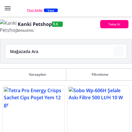
Yeni
Plus'ı Keşfet
Kanki Petshop
9.6
Takip Et
Mağaza Bilgileri
Varsayılan
Filtreleme