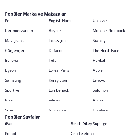
Popüler Marka ve Mağazalar
Penti
English Home
Unilever
Dermoeczanem
Boyner
Monster Notebook
Mavi Jeans
Jack & Jones
Stanley
Gürgençler
Defacto
The North Face
Bellona
Tefal
Henkel
Dyson
Loreal Paris
Apple
Samsung
Koray Spor
Lenovo
Sportive
Lumberjack
Salomon
Nike
adidas
Arzum
Suwen
Nespresso
Goodyear
Popüler Sayfalar
iPad
Bosch Dikey Süpürge
Kombi
Cep Telefonu