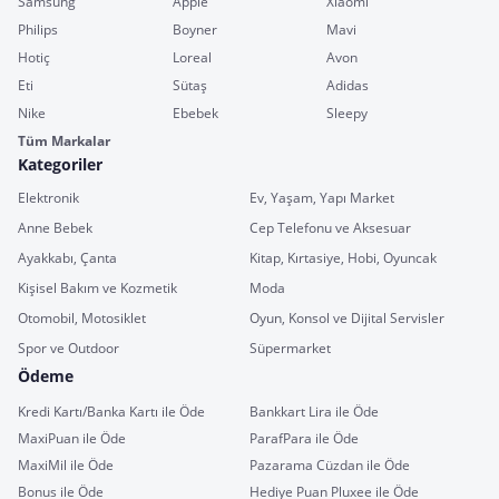
Samsung
Apple
Xiaomi
Philips
Boyner
Mavi
Hotiç
Loreal
Avon
Eti
Sütaş
Adidas
Nike
Ebebek
Sleepy
Tüm Markalar
Kategoriler
Elektronik
Ev, Yaşam, Yapı Market
Anne Bebek
Cep Telefonu ve Aksesuar
Ayakkabı, Çanta
Kitap, Kırtasiye, Hobi, Oyuncak
Kişisel Bakım ve Kozmetik
Moda
Otomobil, Motosiklet
Oyun, Konsol ve Dijital Servisler
Spor ve Outdoor
Süpermarket
Ödeme
Kredi Kartı/Banka Kartı ile Öde
Bankkart Lira ile Öde
MaxiPuan ile Öde
ParafPara ile Öde
MaxiMil ile Öde
Pazarama Cüzdan ile Öde
Bonus ile Öde
Hediye Puan Pluxee ile Öde