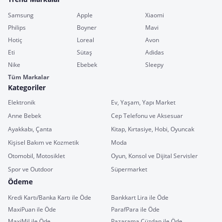
Samsung
Apple
Xiaomi
Philips
Boyner
Mavi
Hotiç
Loreal
Avon
Eti
Sütaş
Adidas
Nike
Ebebek
Sleepy
Tüm Markalar
Kategoriler
Elektronik
Ev, Yaşam, Yapı Market
Anne Bebek
Cep Telefonu ve Aksesuar
Ayakkabı, Çanta
Kitap, Kırtasiye, Hobi, Oyuncak
Kişisel Bakım ve Kozmetik
Moda
Otomobil, Motosiklet
Oyun, Konsol ve Dijital Servisler
Spor ve Outdoor
Süpermarket
Ödeme
Kredi Kartı/Banka Kartı ile Öde
Bankkart Lira ile Öde
MaxiPuan ile Öde
ParafPara ile Öde
MaxiMil ile Öde
Pazarama Cüzdan ile Öde