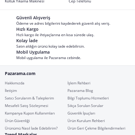
Koltuk Yıkama Makinesi
Cep Telefonu
Güvenli Alışveriş
Ödeme ve adres bilgilerini kaydederek güvenli alış veriş.
Hızlı Kargo
Hızlı kargo ile ihtiyaçlarına en kısa sürede ulaş.
Kolay İade
Satın aldığın ürünü kolay iade edebilirsin.
Mobil Uygulama
Mobil uygulama ile Pazarama cebinde.
Pazarama.com
Hakkımızda
İşlem Rehberi
İletişim
Pazarama Blog
Satıcı Sorularım & Taleplerim
Bilgi Toplumu Hizmetleri
Mesafeli Satış Sözleşmesi
Sıkça Sorulan Sorular
Kampanya Kupon Kullanımları
Güvenlik İpuçları
Ürün Güvenliği
Ürün Kurulum Rehberi
Ürünümü Nasıl İade Edebilirim?
Ürün Geri Çekme Bilgilendirmeleri
Trend Markalar