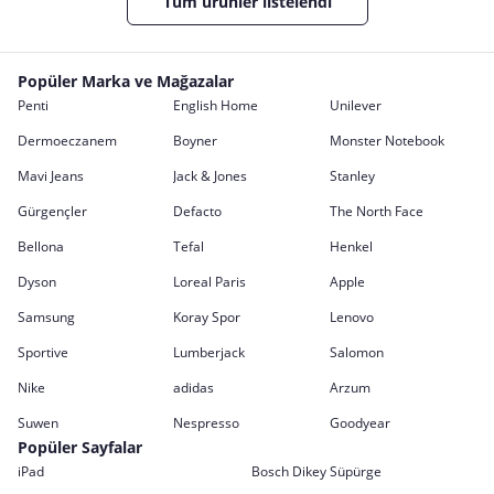
Tüm ürünler listelendi
Popüler Marka ve Mağazalar
Penti
English Home
Unilever
Dermoeczanem
Boyner
Monster Notebook
Mavi Jeans
Jack & Jones
Stanley
Gürgençler
Defacto
The North Face
Bellona
Tefal
Henkel
Dyson
Loreal Paris
Apple
Samsung
Koray Spor
Lenovo
Sportive
Lumberjack
Salomon
Nike
adidas
Arzum
Suwen
Nespresso
Goodyear
Popüler Sayfalar
iPad
Bosch Dikey Süpürge