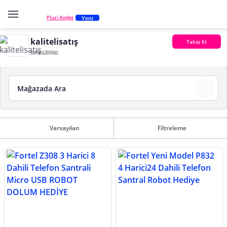
Yeni
Plus'ı Keşfet
kalitelisatış
Takip Et
Mağaza Bilgileri
Varsayılan
Filtreleme