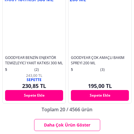
GOODYEAR BENZİN ENJEKTÖR
GOODYEAR ÇOK AMAÇLI BAKIM
TEMİZLEYİCİ YAKIT KATKISI 300 ML
SPREYİ 200 ML
5
(2)
5
(3)
243,00 TL
SEPETTE
230,85 TL
195,00 TL
Sepete Ekle
Sepete Ekle
Toplam 20 / 4566 ürün
Daha Çok Ürün Göster