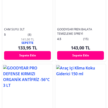
CAM SUYU 3LT
GOODYEAR FREN BALATA
TEMİZLEME SPREYİ
5
(8)
4.5
(15)
141,00 TL
SEPETTE
133,95 TL
143,00 TL
Sepete Ekle
Sepete Ekle