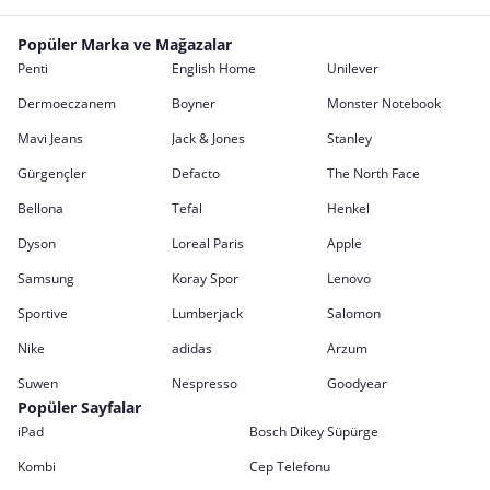
Popüler Marka ve Mağazalar
Penti
English Home
Unilever
Dermoeczanem
Boyner
Monster Notebook
Mavi Jeans
Jack & Jones
Stanley
Gürgençler
Defacto
The North Face
Bellona
Tefal
Henkel
Dyson
Loreal Paris
Apple
Samsung
Koray Spor
Lenovo
Sportive
Lumberjack
Salomon
Nike
adidas
Arzum
Suwen
Nespresso
Goodyear
Popüler Sayfalar
iPad
Bosch Dikey Süpürge
Kombi
Cep Telefonu