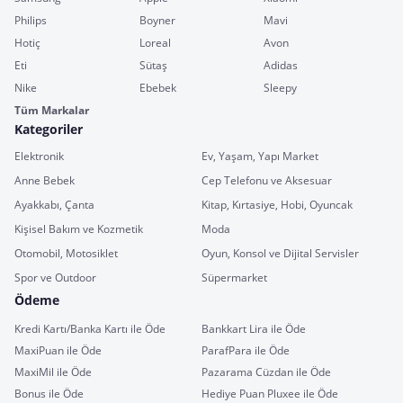
Philips
Boyner
Mavi
Hotiç
Loreal
Avon
Eti
Sütaş
Adidas
Nike
Ebebek
Sleepy
Tüm Markalar
Kategoriler
Elektronik
Ev, Yaşam, Yapı Market
Anne Bebek
Cep Telefonu ve Aksesuar
Ayakkabı, Çanta
Kitap, Kırtasiye, Hobi, Oyuncak
Kişisel Bakım ve Kozmetik
Moda
Otomobil, Motosiklet
Oyun, Konsol ve Dijital Servisler
Spor ve Outdoor
Süpermarket
Ödeme
Kredi Kartı/Banka Kartı ile Öde
Bankkart Lira ile Öde
MaxiPuan ile Öde
ParafPara ile Öde
MaxiMil ile Öde
Pazarama Cüzdan ile Öde
Bonus ile Öde
Hediye Puan Pluxee ile Öde