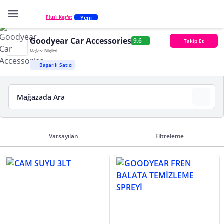
Yeni
Plus'ı Keşfet
Goodyear Car Accessories
9.6
Takip Et
Mağaza Bilgileri
Başarılı Satıcı
Varsayılan
Filtreleme