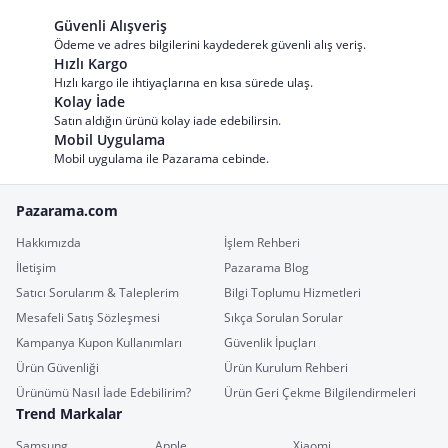
Güvenli Alışveriş
Ödeme ve adres bilgilerini kaydederek güvenli alış veriş.
Hızlı Kargo
Hızlı kargo ile ihtiyaçlarına en kısa sürede ulaş.
Kolay İade
Satın aldığın ürünü kolay iade edebilirsin.
Mobil Uygulama
Mobil uygulama ile Pazarama cebinde.
Pazarama.com
Hakkımızda
İşlem Rehberi
İletişim
Pazarama Blog
Satıcı Sorularım & Taleplerim
Bilgi Toplumu Hizmetleri
Mesafeli Satış Sözleşmesi
Sıkça Sorulan Sorular
Kampanya Kupon Kullanımları
Güvenlik İpuçları
Ürün Güvenliği
Ürün Kurulum Rehberi
Ürünümü Nasıl İade Edebilirim?
Ürün Geri Çekme Bilgilendirmeleri
Trend Markalar
Samsung
Apple
Xiaomi