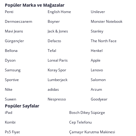
Popüler Marka ve Mağazalar
Penti
English Home
Unilever
Dermoeczanem
Boyner
Monster Notebook
Mavi Jeans
Jack & Jones
Stanley
Gürgençler
Defacto
The North Face
Bellona
Tefal
Henkel
Dyson
Loreal Paris
Apple
Samsung
Koray Spor
Lenovo
Sportive
Lumberjack
Salomon
Nike
adidas
Arzum
Suwen
Nespresso
Goodyear
Popüler Sayfalar
iPad
Bosch Dikey Süpürge
Kombi
Cep Telefonu
Ps5 Fiyat
Çamaşır Kurutma Makinesi