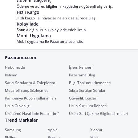
Güvenli Alışveriş
Ödeme ve adres bilgilerini kaydederek güvenli alış veriş.
Hızlı Kargo
Hızlı kargo ile ihtiyaçlarına en kısa sürede ulaş.
Kolay İade
Satın aldığın ürünü kolay iade edebilirsin.
Mobil Uygulama
Mobil uygulama ile Pazarama cebinde.
Pazarama.com
Hakkımızda
İşlem Rehberi
İletişim
Pazarama Blog
Satıcı Sorularım & Taleplerim
Bilgi Toplumu Hizmetleri
Mesafeli Satış Sözleşmesi
Sıkça Sorulan Sorular
Kampanya Kupon Kullanımları
Güvenlik İpuçları
Ürün Güvenliği
Ürün Kurulum Rehberi
Ürünümü Nasıl İade Edebilirim?
Ürün Geri Çekme Bilgilendirmeleri
Trend Markalar
Samsung
Apple
Xiaomi
Philips
Boyner
Mavi