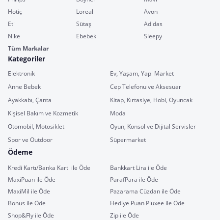
Hotiç
Loreal
Avon
Eti
Sütaş
Adidas
Nike
Ebebek
Sleepy
Tüm Markalar
Kategoriler
Elektronik
Ev, Yaşam, Yapı Market
Anne Bebek
Cep Telefonu ve Aksesuar
Ayakkabı, Çanta
Kitap, Kırtasiye, Hobi, Oyuncak
Kişisel Bakım ve Kozmetik
Moda
Otomobil, Motosiklet
Oyun, Konsol ve Dijital Servisler
Spor ve Outdoor
Süpermarket
Ödeme
Kredi Kartı/Banka Kartı ile Öde
Bankkart Lira ile Öde
MaxiPuan ile Öde
ParafPara ile Öde
MaxiMil ile Öde
Pazarama Cüzdan ile Öde
Bonus ile Öde
Hediye Puan Pluxee ile Öde
Shop&Fly ile Öde
Zip ile Öde