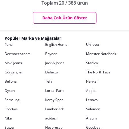
Toplam 20 / 388 ürün
Daha Çok Ürün Göster
Popüler Marka ve Mağazalar
Penti
English Home
Unilever
Dermoeczanem
Boyner
Monster Notebook
Mavi Jeans
Jack & Jones
Stanley
Gürgençler
Defacto
The North Face
Bellona
Tefal
Henkel
Dyson
Loreal Paris
Apple
Samsung
Koray Spor
Lenovo
Sportive
Lumberjack
Salomon
Nike
adidas
Arzum
Suwen
Nespresso
Goodyear