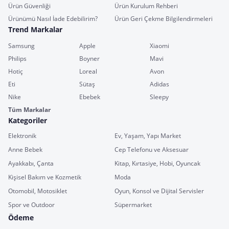
Ürün Güvenliği
Ürün Kurulum Rehberi
Ürünümü Nasıl İade Edebilirim?
Ürün Geri Çekme Bilgilendirmeleri
Trend Markalar
Samsung
Apple
Xiaomi
Philips
Boyner
Mavi
Hotiç
Loreal
Avon
Eti
Sütaş
Adidas
Nike
Ebebek
Sleepy
Tüm Markalar
Kategoriler
Elektronik
Ev, Yaşam, Yapı Market
Anne Bebek
Cep Telefonu ve Aksesuar
Ayakkabı, Çanta
Kitap, Kırtasiye, Hobi, Oyuncak
Kişisel Bakım ve Kozmetik
Moda
Otomobil, Motosiklet
Oyun, Konsol ve Dijital Servisler
Spor ve Outdoor
Süpermarket
Ödeme