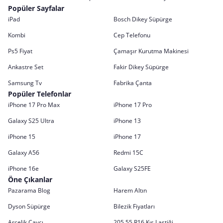
Popüler Sayfalar
iPad
Bosch Dikey Süpürge
Kombi
Cep Telefonu
Ps5 Fiyat
Çamaşır Kurutma Makinesi
Ankastre Set
Fakir Dikey Süpürge
Samsung Tv
Fabrika Çanta
Popüler Telefonlar
iPhone 17 Pro Max
iPhone 17 Pro
Galaxy S25 Ultra
iPhone 13
iPhone 15
iPhone 17
Galaxy A56
Redmi 15C
iPhone 16e
Galaxy S25FE
Öne Çıkanlar
Pazarama Blog
Harem Altın
Dyson Süpürge
Bilezik Fiyatları
Arçelik Çaycı
205 55 R16 Kış Lastiği