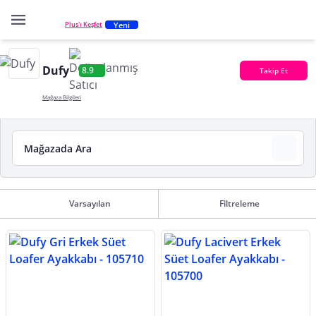
Yeni
Plus'ı Keşfet
Dufy
8.9
Takip Et
Mağaza Bilgileri
Varsayılan
Filtreleme