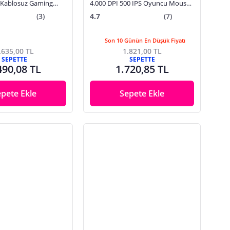
 Kablosuz Gaming
4.000 DPI 500 IPS Oyuncu Mouse
01-04870100-R3G1
Siyah
(3)
4.7
(7)
Son 10 Günün En Düşük Fiyatı
.635,00 TL
1.821,00 TL
SEPETTE
SEPETTE
490,08 TL
1.720,85 TL
epete Ekle
Sepete Ekle