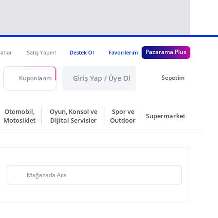
Pazarama Plus
satlar
Satış Yapın!
Destek Ol
Favorilerim
Giriş Yap / Üye Ol
Sepetim
Kuponlarım
Otomobil,
Oyun, Konsol ve
Spor ve
Süpermarket
Motosiklet
Dijital Servisler
Outdoor