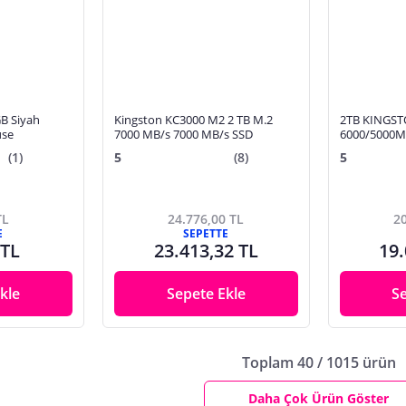
B Siyah
Kingston KC3000 M2 2 TB M.2
2TB KINGST
use
7000 MB/s 7000 MB/s SSD
6000/5000M
4.0
(1)
5
(8)
5
TL
24.776,00 TL
20
E
SEPETTE
 TL
23.413,32 TL
19.
kle
Sepete Ekle
S
Toplam 40 / 1015 ürün
Daha Çok Ürün Göster