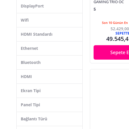
İşlemci
GAMING TRIO OC
DisplayPort
Thermal Grizzly
5
İşletim Sistemi
VegGieg
Kartuş
Wifi
Son 10 Günün En 
AMD
Kayıt Sistemleri
52.429,00
Kioxia
SEPETT
HDMI Standardı
Klavye
49.545,4
Lunatic
Klavye Mouse Seti
Ethernet
Sepete E
Klavye Sticker, Etiket
Koltuk, Çekyat
Bluetooth
Kulaklık
HDMI
Kulaklık Aksesuarları
Masaüstü Bilgisayar
Ekran Tipi
Menzil Arttırıcı
Panel Tipi
Mikrofon
Modem
Bağlantı Türü
Monitör