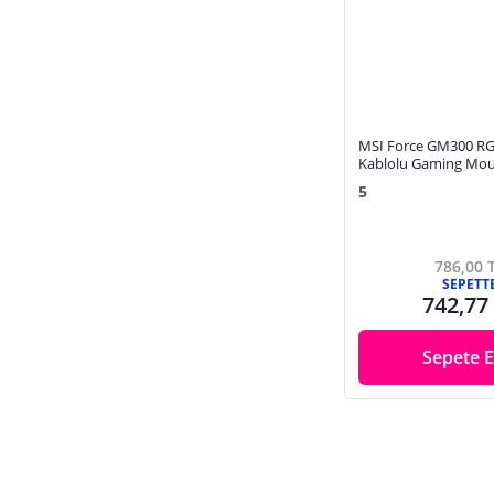
UPS, Güç Kaynağı
USB Flash Bellekler
Usb Hub
Usb Kablolar
Webcam
MSI Force GM300 RG
Kablolu Gaming Mo
Wifi Adaptörü, Wifi Anteni
5
786,00 
SEPETT
742,77
Sepete E