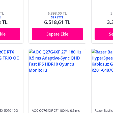
 TL
6.898,00 TL
3
E
SEPETTE
8 TL
6.518,61 TL
3.
kle
Sepete Ekle
S
TX 5070 12G
AOC Q27G4XF 27" 180 Hz 0.5 ms
Razer Basil