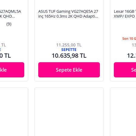
VG27AQML5A
ASUS TUF Gaming VG27AQE5A 27
Lexar 16GB
 2K QHD
inç 165Hz 0.3ms 2K QHD Adaptive
XMP/ EXPO D
PS Pivot
Sync IPS Gaming Monitör
(9)
Son 10 
 TL
11.255,00 TL
13
E
SEPETTE
0 TL
10.635,98 TL
12.
kle
Sepete Ekle
S