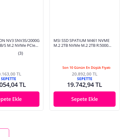
ON NV3 SNV3S/2000G
MSI SSD SPATIUM M461 NVME
B/S M.2 NVMe PCIe
M.2 2TB NVMe M.2 2TB R:5000
W:4200
(3)
Son 10 Günün En Düşük Fiyatı
.163,00 TL
20.892,00 TL
SEPETTE
SEPETTE
054,04 TL
19.742,94 TL
epete Ekle
Sepete Ekle