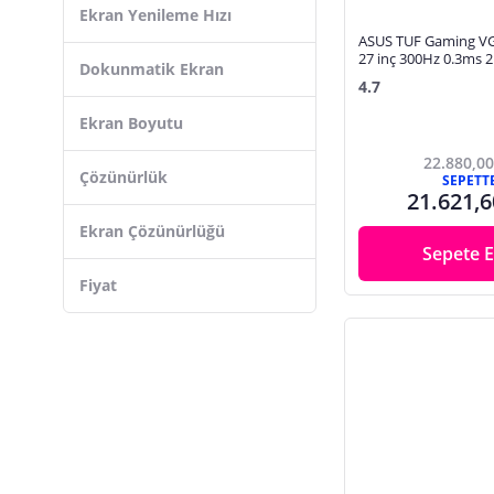
Monitör Aksesuarları
Ekran Yenileme Hızı
ASUS TUF Gaming 
Mouse
27 inç 300Hz 0.3ms
Dokunmatik Ekran
Mouse Pad
Adaptive Sync Fast I
4.7
Gaming Monitör
Network Kabloları
Ekran Boyutu
Network Kartları
22.880,00
Notebook Adaptör, Şarj Cihazı
Çözünürlük
SEPETT
21.621,6
Notebook Çanta ve Kılıfları
Ekran Çözünürlüğü
Notebook Soğutucuları
Sepete E
Notebook Standı
Fiyat
Notebook Yedek Parça
Oyuncu Koltuğu
PC Joystick, Gamepad
Playstation 5 Aksesuarları
Power Supply
Projeksiyon Cihazı