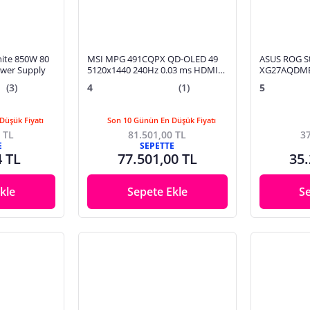
ite 850W 80
MSI MPG 491CQPX QD-OLED 49
ASUS ROG S
wer Supply
5120x1440 240Hz 0.03 ms HDMI
XG27AQDMES
DP Type-C True Black 400 1800R
0.03ms 2K Q
(3)
4
(1)
5
Curved OLED Gaming Monitör
QD-OLED Pi
Düşük Fiyatı
Son 10 Günün En Düşük Fiyatı
 TL
81.501,00 TL
37
E
SEPETTE
4 TL
77.501,00 TL
35.
kle
Sepete Ekle
S