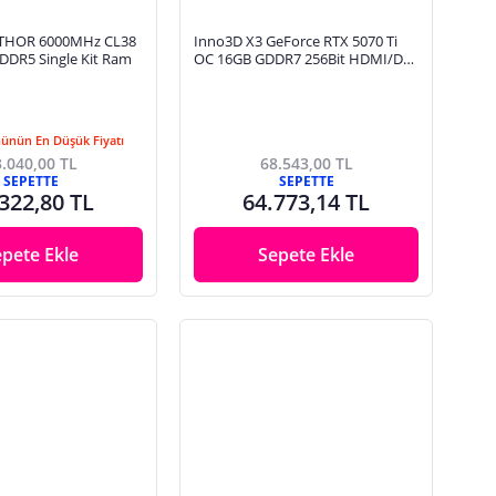
 THOR 6000MHz CL38
Inno3D X3 GeForce RTX 5070 Ti
DR5 Single Kit Ram
OC 16GB GDDR7 256Bit HDMI/DP
Ekran Kartı
Günün En Düşük Fiyatı
.040,00 TL
68.543,00 TL
SEPETTE
SEPETTE
322,80 TL
64.773,14 TL
epete Ekle
Sepete Ekle