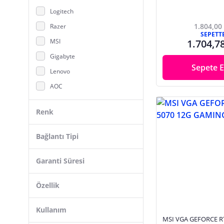
Çanta, Kılıf
Logitech
Çevirici Adaptörler
1.804,00
Razer
Çevirici, Dönüştürücü
SEPETT
MSI
1.704,7
Çoklayıcı, Uzatıcı
Gigabyte
Dijital Fotoğraf Makinesi
Sepete E
Lenovo
Direksiyon Seti
AOC
Dizüstü Bilgisayar
Divoom
Ekran, Grafik Kartı
Renk
Thrustmaster
Erkek Sırt Çanta
Keenetic
Bağlantı Tipi
Flash Bellek
Asus
Fotoğraf Çerçevesi
Garanti Süresi
FAZEON
Görüntü Kablosu
Bloody
Hafıza Kartı, Micro SD
Özellik
Lexar
Harddisk
Inno3d
Kullanım
HDMI Kablo
MSI VGA GEFORCE R
Kingston