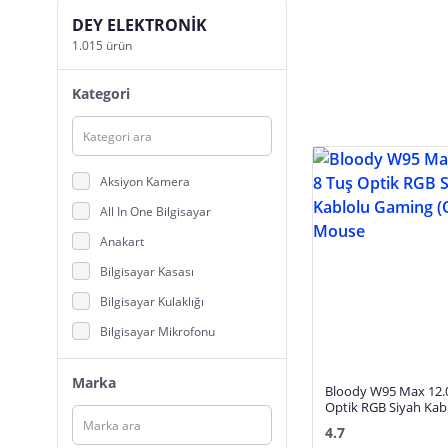
DEY ELEKTRONİK
1.015 ürün
Kategori
Aksiyon Kamera
All In One Bilgisayar
Anakart
Bilgisayar Kasası
Bilgisayar Kulaklığı
Bilgisayar Mikrofonu
Bilgisayar Outlet ve Teşhir Ürünleri
Marka
Bloody W95 Max 12.0
Bluetooth Kulaklık
Optik RGB Siyah Kab
CD/DVD Rom
(Oyuncu) Mouse
4.7