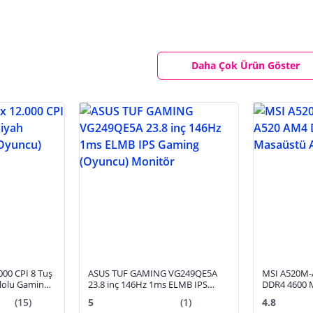
Daha Çok Ürün Göster
00 CPI 8 Tuş
ASUS TUF GAMING VG249QE5A
MSI A520M-
lolu Gaming
23.8 inç 146Hz 1ms ELMB IPS
DDR4 4600 
Gaming (Oyuncu) Monitör
Anakart
(15)
5
(1)
4.8