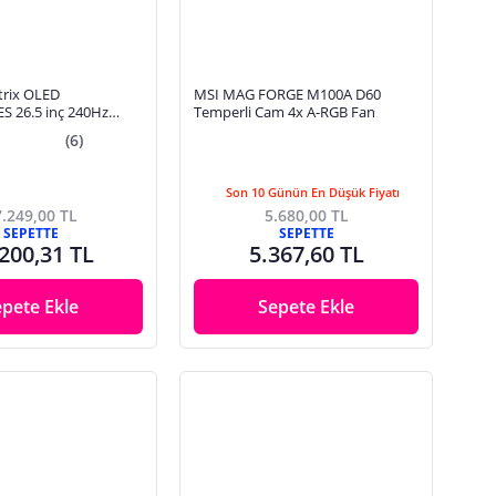
trix OLED
MSI MAG FORGE M100A D60
 26.5 inç 240Hz
Temperli Cam 4x A-RGB Fan
HD Adaptive Sync
(6)
vot Gaming Monitör
Son 10 Günün En Düşük Fiyatı
.249,00 TL
5.680,00 TL
SEPETTE
SEPETTE
200,31 TL
5.367,60 TL
epete Ekle
Sepete Ekle