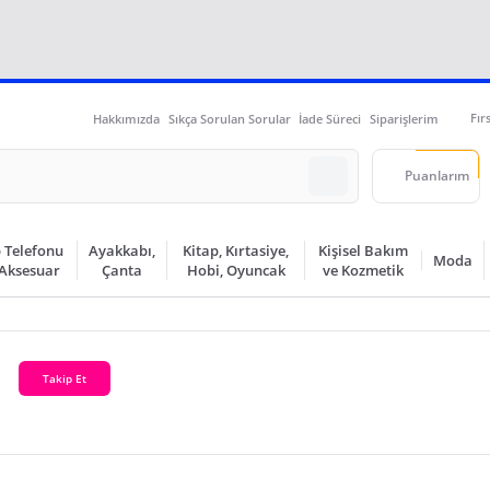
Fır
Hakkımızda
Sıkça Sorulan Sorular
İade Süreci
Siparişlerim
Puanlarım
 Telefonu
Ayakkabı,
Kitap, Kırtasiye,
Kişisel Bakım
Moda
 Aksesuar
Çanta
Hobi, Oyuncak
ve Kozmetik
Takip Et