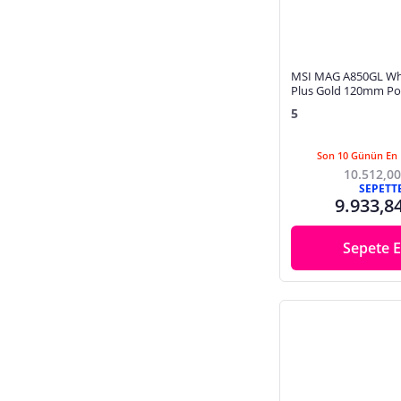
Ram, Bellek
Router
Server Ekipmanları
MSI MAG A850GL Wh
Ses Kartı
Plus Gold 120mm Po
5
Ses Sistemleri, Hoparlörler
Soğutucu, Fan
Son 10 Günün En 
SSD
10.512,00
SEPETT
SSD, HDD Kutusu
9.933,8
Sunum Kumandası
Sepete E
Şarj Cihazı
Şarj, Data Kablosu
Tablet Klavyeleri
Taşınabilir Diskler
Termal Macun
TV Kartı