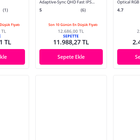
Adaptive-Sync QHD Fast IPS
Optical RGB
HDR10 Oyuncu Monitörü
Mouse - RZ
(1)
5
(6)
4.7
Düşük Fiyatı
Son 10 Günün En Düşük Fiyatı
 TL
12.686,00 TL
2
E
SEPETTE
1 TL
11.988,27 TL
2.
kle
Sepete Ekle
S