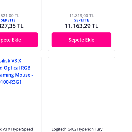
.521,00 TL
11.813,00 TL
SEPETTE
SEPETTE
327,35 TL
11.163,29 TL
epete Ekle
Sepete Ekle
isk V3 X HyperSpeed
Logitech G402 Hyperion Fury