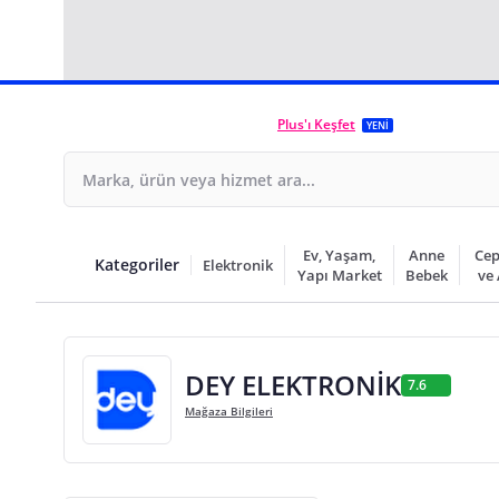
Plus'ı Keşfet
YENİ
Ev, Yaşam,
Anne
Cep
Kategoriler
Elektronik
Yapı Market
Bebek
ve
DEY ELEKTRONİK
7.6
Mağaza Bilgileri