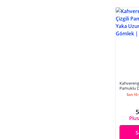
Kahverengi
Pamuklu D
Kollu Casu
Son 10 
5
Plus
S