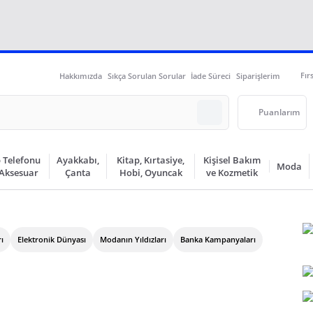
Fır
Hakkımızda
Sıkça Sorulan Sorular
İade Süreci
Siparişlerim
Puanlarım
 Telefonu
Ayakkabı,
Kitap, Kırtasiye,
Kişisel Bakım
Moda
 Aksesuar
Çanta
Hobi, Oyuncak
ve Kozmetik
​
Elektronik Dünyası
Modanın Yıldızları
Banka Kampanyaları