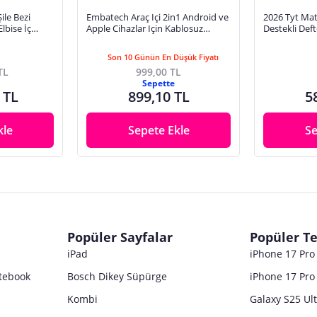
le Bezi
Embatech Araç Içi 2in1 Android ve
2026 Tyt Ma
Elbise İç
Apple Cihazlar Için Kablosuz
Destekli Deft
 Krem-Krem
Android Auto ve Carplay
Adaptörü (EMT-004)
Son 10 Günün En Düşük Fiyatı
TL
999,00 TL
Sepette
 TL
899,10 TL
5
kle
Sepete Ekle
Se
Popüler Sayfalar
Popüler Te
iPad
iPhone 17 Pr
tebook
Bosch Dikey Süpürge
iPhone 17 Pro
Kombi
Galaxy S25 Ul