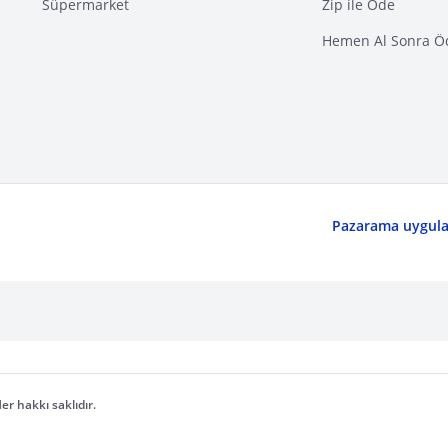
Süpermarket
Zip ile Öde
Hemen Al Sonra Ö
Pazarama uygulam
er hakkı saklıdır.