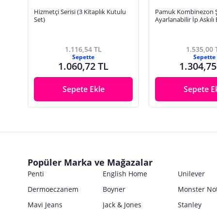
Hizmetçi Serisi (3 Kitaplık Kutulu
Pamuk Kombinezon Şi
Set)
Ayarlanabilir İp Askılı 
Astarı Jüpon 2'li Set
Krm/Krm
1.116,54 TL
1.535,00 
Sepette
Sepette
1.060,72 TL
1.304,75
Sepete Ekle
Sepete E
Popüler Marka ve Mağazalar
Penti
English Home
Unilever
Dermoeczanem
Boyner
Monster No
Mavi Jeans
Jack & Jones
Stanley