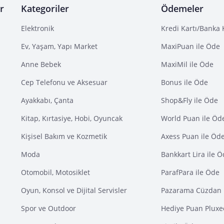
r
Kategoriler
Ödemeler
Elektronik
Kredi Kartı/Banka 
Ev, Yaşam, Yapı Market
MaxiPuan ile Öde
Anne Bebek
MaxiMil ile Öde
Cep Telefonu ve Aksesuar
Bonus ile Öde
Ayakkabı, Çanta
Shop&Fly ile Öde
Kitap, Kırtasiye, Hobi, Oyuncak
World Puan ile Öd
Kişisel Bakım ve Kozmetik
Axess Puan ile Öd
Moda
Bankkart Lira ile 
Otomobil, Motosiklet
ParafPara ile Öde
Oyun, Konsol ve Dijital Servisler
Pazarama Cüzdan 
Spor ve Outdoor
Hediye Puan Pluxe