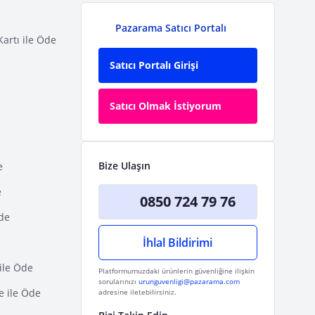
Pazarama Satıcı Portalı
Kartı ile Öde
Satıcı Portalı Girişi
Satıcı Olmak İstiyorum
Bize Ulaşın
e
e
0850 724 79 76
Öde
İhlal Bildirimi
ile Öde
Platformumuzdaki ürünlerin güvenliğine ilişkin
sorularınızı
urunguvenligi@pazarama.com
e ile Öde
adresine iletebilirsiniz.