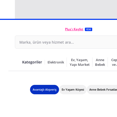
Plus'ı Keşfet
YENİ
Ev, Yaşam,
Anne
Cep
Kategoriler
Elektronik
Yapı Market
Bebek
ve
Avantajlı Alışveriş
Ev Yaşam Köşesi
Anne Bebek Fırsatları