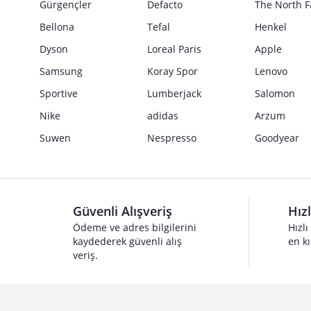
Gürgençler
Defacto
The North F
Bellona
Tefal
Henkel
Dyson
Loreal Paris
Apple
Samsung
Koray Spor
Lenovo
Sportive
Lumberjack
Salomon
Nike
adidas
Arzum
Suwen
Nespresso
Goodyear
Güvenli Alışveriş
Hız
Ödeme ve adres bilgilerini
Hızlı
kaydederek güvenli alış
en kı
veriş.