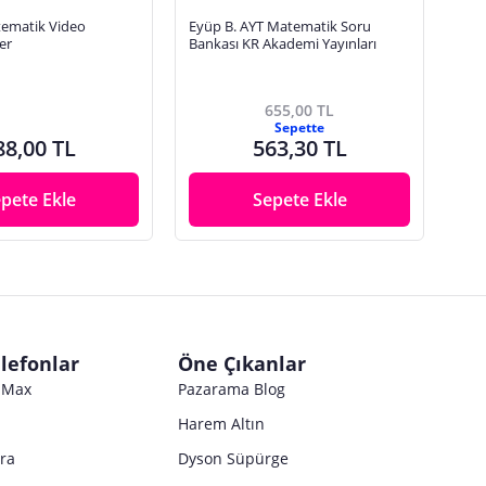
tematik Video
Eyüp B. AYT Matematik Soru
Par
er
Bankası KR Akademi Yayınları
Atm
Ders
655,00 TL
Sepette
88,00 TL
563,30 TL
pete Ekle
Sepete Ekle
lefonlar
Öne Çıkanlar
o Max
Pazarama Blog
Harem Altın
tra
Dyson Süpürge