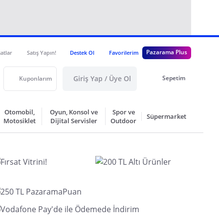
Pazarama Plus
satlar
Satış Yapın!
Destek Ol
Favorilerim
Giriş Yap / Üye Ol
Sepetim
Kuponlarım
Otomobil,
Oyun, Konsol ve
Spor ve
Süpermarket
Motosiklet
Dijital Servisler
Outdoor