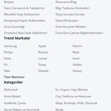
İletişim
Pazarama Blog
Satıcı Sorularım & Taleplerim
Bilgi Toplumu Hizmetleri
Mesafeli Satış Sözleşmesi
Sıkça Sorulan Sorular
Kampanya Kupon Kullanımları
Güvenlik İpuçları
Ürün Güvenliği
Ürün Kurulum Rehberi
Ürünümü Nasıl İade Edebilirim?
Ürün Geri Çekme Bilgilendirmeleri
Trend Markalar
Samsung
Apple
Xiaomi
Philips
Boyner
Mavi
Hotiç
Loreal
Avon
Eti
Sütaş
Adidas
Nike
Ebebek
Sleepy
Tüm Markalar
Kategoriler
Elektronik
Ev, Yaşam, Yapı Market
Anne Bebek
Cep Telefonu ve Aksesuar
Ayakkabı, Çanta
Kitap, Kırtasiye, Hobi, Oyuncak
Kişisel Bakım ve Kozmetik
Moda