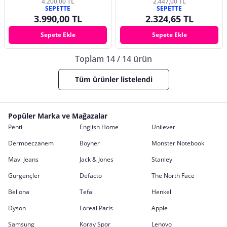
4.200,00 TL
2.447,00 TL
SEPETTE
SEPETTE
3.990,00 TL
2.324,65 TL
Sepete Ekle
Sepete Ekle
Toplam 14 / 14 ürün
Tüm ürünler listelendi
Popüler Marka ve Mağazalar
Penti
English Home
Unilever
Dermoeczanem
Boyner
Monster Notebook
Mavi Jeans
Jack & Jones
Stanley
Gürgençler
Defacto
The North Face
Bellona
Tefal
Henkel
Dyson
Loreal Paris
Apple
Samsung
Koray Spor
Lenovo