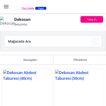
Yeni
Plus'ı Keşfet
Dekosan
Takip Et
Mağaza Bilgileri
Varsayılan
Filtreleme