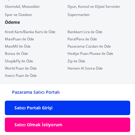
Otomobil, Motosiklet
Oyun, Konsol ve Dijital Servisler
Spor ve Outdoor
Süpermarket
Ödeme
Kredi Kartı/Banka Kartı ile Öde
Bankkart Lira ile Öde
MaxiPuan ile Öde
ParafPara ile Öde
MaxiMil ile Öde
Pazarama Cüzdan ile Öde
Bonus ile Öde
Hediye Puan Pluxee ile Öde
Shop&Fly ile Öde
Zip ile Öde
World Puan ile Öde
Hemen Al Sonra Öde
Axess Puan ile Öde
Pazarama Satıcı Portalı
Satıcı Portalı Girişi
Satıcı Olmak İstiyorum