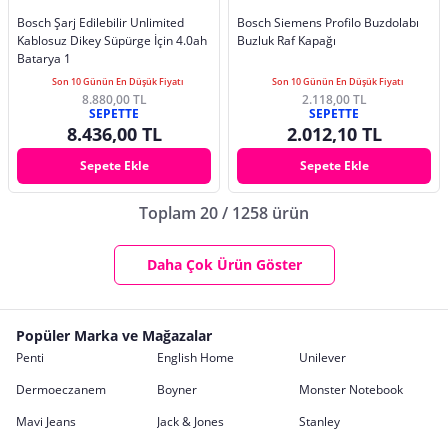
Bosch Şarj Edilebilir Unlimited
Bosch Siemens Profilo Buzdolabı
Kablosuz Dikey Süpürge İçin 4.0ah
Buzluk Raf Kapağı
Batarya 1
Son 10 Günün En Düşük Fiyatı
Son 10 Günün En Düşük Fiyatı
8.880,00 TL
2.118,00 TL
SEPETTE
SEPETTE
8.436,00 TL
2.012,10 TL
Sepete Ekle
Sepete Ekle
Toplam 20 / 1258 ürün
Daha Çok Ürün Göster
Popüler Marka ve Mağazalar
Penti
English Home
Unilever
Dermoeczanem
Boyner
Monster Notebook
Mavi Jeans
Jack & Jones
Stanley