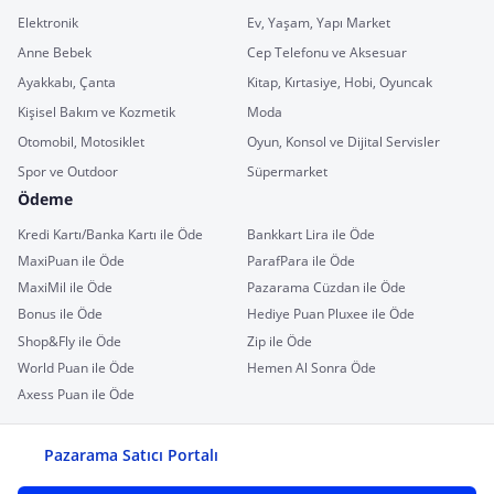
Elektronik
Ev, Yaşam, Yapı Market
Anne Bebek
Cep Telefonu ve Aksesuar
Ayakkabı, Çanta
Kitap, Kırtasiye, Hobi, Oyuncak
Kişisel Bakım ve Kozmetik
Moda
Otomobil, Motosiklet
Oyun, Konsol ve Dijital Servisler
Spor ve Outdoor
Süpermarket
Ödeme
Kredi Kartı/Banka Kartı ile Öde
Bankkart Lira ile Öde
MaxiPuan ile Öde
ParafPara ile Öde
MaxiMil ile Öde
Pazarama Cüzdan ile Öde
Bonus ile Öde
Hediye Puan Pluxee ile Öde
Shop&Fly ile Öde
Zip ile Öde
World Puan ile Öde
Hemen Al Sonra Öde
Axess Puan ile Öde
Pazarama Satıcı Portalı