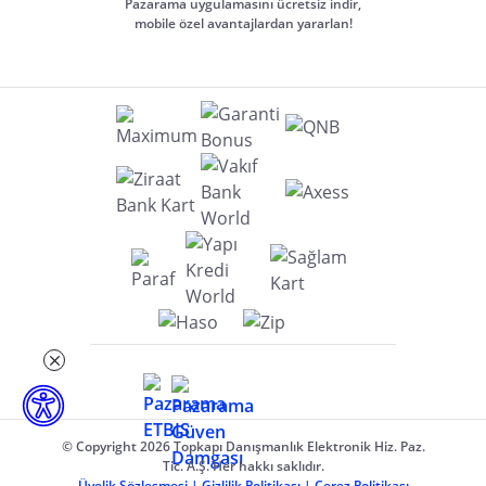
Pazarama uygulamasını ücretsiz indir,
mobile özel avantajlardan yararlan!
© Copyright 2026 Topkapı Danışmanlık Elektronik Hiz. Paz.
Tic. A.Ş. Her hakkı saklıdır.
Üyelik Sözleşmesi
|
Gizlilik Politikası
|
Çerez Politikası