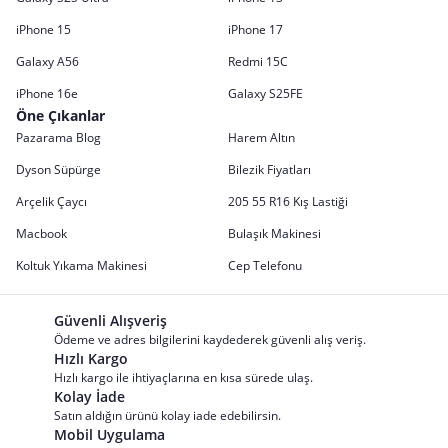
iPhone 15
iPhone 17
Galaxy A56
Redmi 15C
iPhone 16e
Galaxy S25FE
Öne Çıkanlar
Pazarama Blog
Harem Altın
Dyson Süpürge
Bilezik Fiyatları
Arçelik Çaycı
205 55 R16 Kış Lastiği
Macbook
Bulaşık Makinesi
Koltuk Yıkama Makinesi
Cep Telefonu
Güvenli Alışveriş
Ödeme ve adres bilgilerini kaydederek güvenli alış veriş.
Hızlı Kargo
Hızlı kargo ile ihtiyaçlarına en kısa sürede ulaş.
Kolay İade
Satın aldığın ürünü kolay iade edebilirsin.
Mobil Uygulama