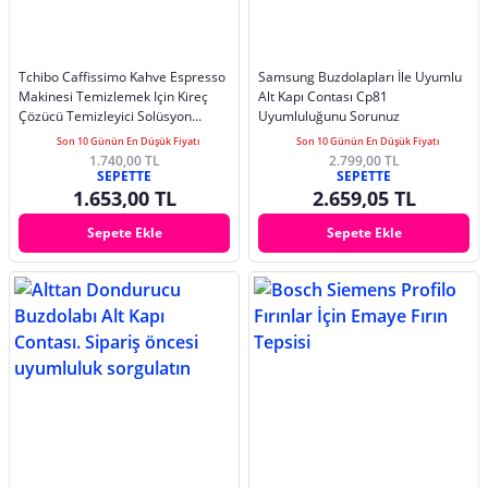
Tchibo Caffissimo Kahve Espresso
Samsung Buzdolapları İle Uyumlu
Makinesi Temizlemek Için Kireç
Alt Kapı Contası Cp81
Çözücü Temizleyici Solüsyon
Uyumluluğunu Sorunuz
500ml
Son 10 Günün En Düşük Fiyatı
Son 10 Günün En Düşük Fiyatı
1.740,00 TL
2.799,00 TL
SEPETTE
SEPETTE
1.653,00 TL
2.659,05 TL
Sepete Ekle
Sepete Ekle