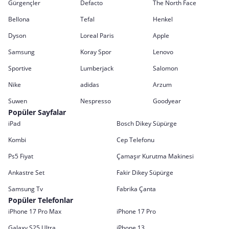
Gürgençler
Defacto
The North Face
Bellona
Tefal
Henkel
Dyson
Loreal Paris
Apple
Samsung
Koray Spor
Lenovo
Sportive
Lumberjack
Salomon
Nike
adidas
Arzum
Suwen
Nespresso
Goodyear
Popüler Sayfalar
iPad
Bosch Dikey Süpürge
Kombi
Cep Telefonu
Ps5 Fiyat
Çamaşır Kurutma Makinesi
Ankastre Set
Fakir Dikey Süpürge
Samsung Tv
Fabrika Çanta
Popüler Telefonlar
iPhone 17 Pro Max
iPhone 17 Pro
Galaxy S25 Ultra
iPhone 13