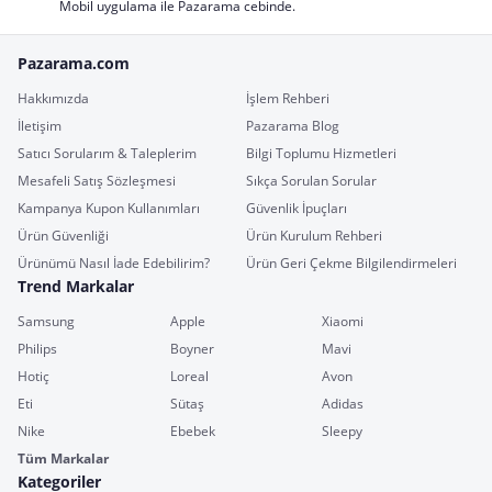
Mobil uygulama ile Pazarama cebinde.
Pazarama.com
Hakkımızda
İşlem Rehberi
İletişim
Pazarama Blog
Satıcı Sorularım & Taleplerim
Bilgi Toplumu Hizmetleri
Mesafeli Satış Sözleşmesi
Sıkça Sorulan Sorular
Kampanya Kupon Kullanımları
Güvenlik İpuçları
Ürün Güvenliği
Ürün Kurulum Rehberi
Ürünümü Nasıl İade Edebilirim?
Ürün Geri Çekme Bilgilendirmeleri
Trend Markalar
Samsung
Apple
Xiaomi
Philips
Boyner
Mavi
Hotiç
Loreal
Avon
Eti
Sütaş
Adidas
Nike
Ebebek
Sleepy
Tüm Markalar
Kategoriler