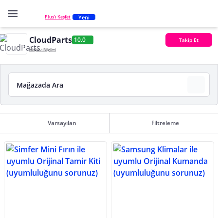
Yeni
Plus'ı Keşfet
CloudParts
10.0
Takip Et
Mağaza Bilgileri
Varsayılan
Filtreleme