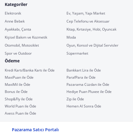
Kategoriler
Elektronik
Ev, Yaşam, Yapı Market
Anne Bebek
Cep Telefonu ve Aksesuar
Ayakkabı, Çanta
Kitap, Kırtasiye, Hobi, Oyuncak
Kişisel Bakım ve Kozmetik
Moda
Otomobil, Motosiklet
Oyun, Konsol ve Dijital Servisler
Spor ve Outdoor
Süpermarket
Ödeme
Kredi Kartı/Banka Kartı ile Öde
Bankkart Lira ile Öde
MaxiPuan ile Öde
ParafPara ile Öde
MaxiMil ile Öde
Pazarama Cüzdan ile Öde
Bonus ile Öde
Hediye Puan Pluxee ile Öde
Shop&Fly ile Öde
Zip ile Öde
World Puan ile Öde
Hemen Al Sonra Öde
Axess Puan ile Öde
Pazarama Satıcı Portalı