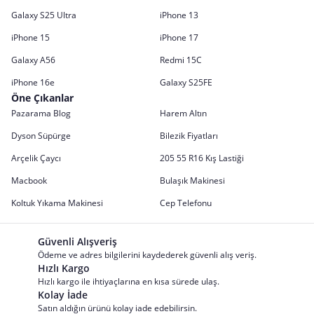
Galaxy S25 Ultra
iPhone 13
iPhone 15
iPhone 17
Galaxy A56
Redmi 15C
iPhone 16e
Galaxy S25FE
Öne Çıkanlar
Pazarama Blog
Harem Altın
Dyson Süpürge
Bilezik Fiyatları
Arçelik Çaycı
205 55 R16 Kış Lastiği
Macbook
Bulaşık Makinesi
Koltuk Yıkama Makinesi
Cep Telefonu
Güvenli Alışveriş
Ödeme ve adres bilgilerini kaydederek güvenli alış veriş.
Hızlı Kargo
Hızlı kargo ile ihtiyaçlarına en kısa sürede ulaş.
Kolay İade
Satın aldığın ürünü kolay iade edebilirsin.