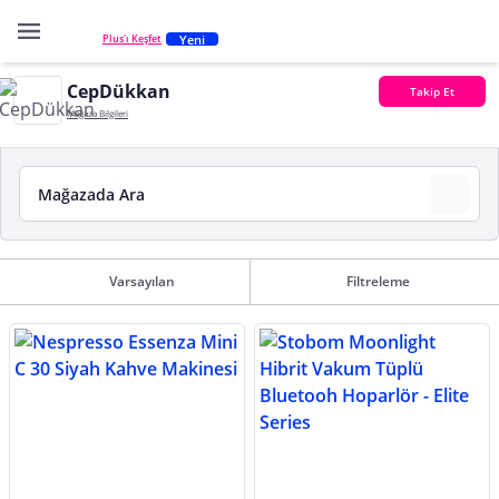
Yeni
Plus'ı Keşfet
CepDükkan
Takip Et
Mağaza Bilgileri
Varsayılan
Filtreleme