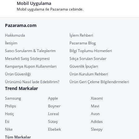
Mobil Uygulama
Mobil uygulama ile Pazarama cebinde.
Pazarama.com
Hakkımızda
İşlem Rehberi
İletişim
Pazarama Blog
Satıcı Sorularım & Taleplerim
Bilgi Toplumu Hizmetleri
Mesafeli Satış Sözleşmesi
Sıkça Sorulan Sorular
Kampanya Kupon Kullanımları
Güvenlik İpuçları
Ürün Güvenliği
Ürün Kurulum Rehberi
Ürünümü Nasıl İade Edebilirim?
Ürün Geri Çekme Bilgilendirmeleri
Trend Markalar
Samsung
Apple
Xiaomi
Philips
Boyner
Mavi
Hotiç
Loreal
Avon
Eti
Sütaş
Adidas
Nike
Ebebek
Sleepy
Tüm Markalar