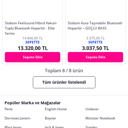
Stobom Feelsound Hibrid Vakum
Stobom Aura Taşınabilir Bluetooth
Tüplü Bluetooth Hoparlör - Elite
Hoparlör – GÜÇLÜ BASS
Series
14.800,00 TL
3.375,00 TL
SEPETTE
SEPETTE
13.320,00 TL
3.037,50 TL
Sepete Ekle
Sepete Ekle
Toplam 8 / 8 ürün
Tüm ürünler listelendi
Popüler Marka ve Mağazalar
Penti
English Home
Unilever
Dermoeczanem
Boyner
Monster Notebook
Mavi Jeans
Jack & Jones
Stanley