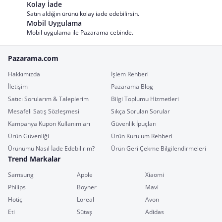
Kolay İade
Satın aldığın ürünü kolay iade edebilirsin.
Mobil Uygulama
Mobil uygulama ile Pazarama cebinde.
Pazarama.com
Hakkımızda
İşlem Rehberi
İletişim
Pazarama Blog
Satıcı Sorularım & Taleplerim
Bilgi Toplumu Hizmetleri
Mesafeli Satış Sözleşmesi
Sıkça Sorulan Sorular
Kampanya Kupon Kullanımları
Güvenlik İpuçları
Ürün Güvenliği
Ürün Kurulum Rehberi
Ürünümü Nasıl İade Edebilirim?
Ürün Geri Çekme Bilgilendirmeleri
Trend Markalar
Samsung
Apple
Xiaomi
Philips
Boyner
Mavi
Hotiç
Loreal
Avon
Eti
Sütaş
Adidas