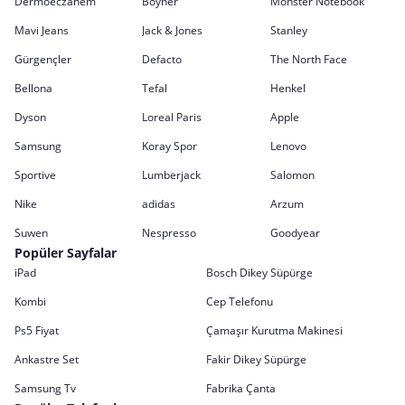
Dermoeczanem
Boyner
Monster Notebook
Mavi Jeans
Jack & Jones
Stanley
Gürgençler
Defacto
The North Face
Bellona
Tefal
Henkel
Dyson
Loreal Paris
Apple
Samsung
Koray Spor
Lenovo
Sportive
Lumberjack
Salomon
Nike
adidas
Arzum
Suwen
Nespresso
Goodyear
Popüler Sayfalar
iPad
Bosch Dikey Süpürge
Kombi
Cep Telefonu
Ps5 Fiyat
Çamaşır Kurutma Makinesi
Ankastre Set
Fakir Dikey Süpürge
Samsung Tv
Fabrika Çanta