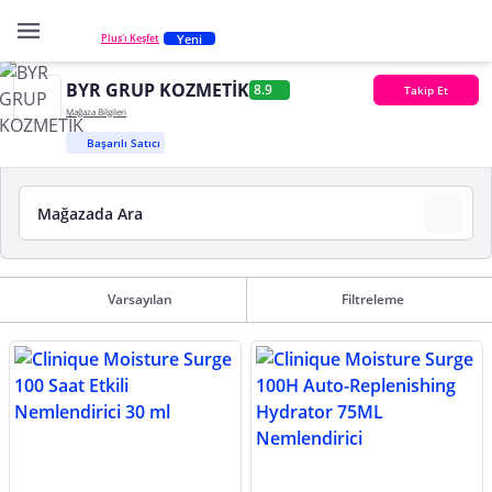
Yeni
Plus'ı Keşfet
BYR GRUP KOZMETİK
8.9
Takip Et
Mağaza Bilgileri
Başarılı Satıcı
Varsayılan
Filtreleme