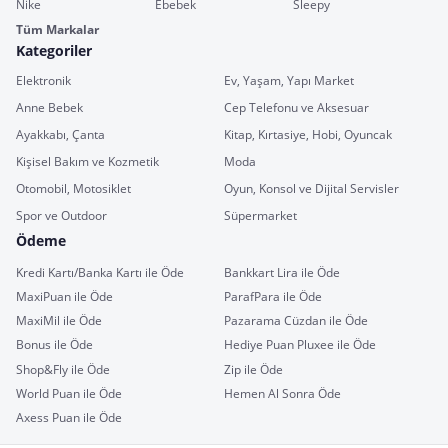
Nike
Ebebek
Sleepy
Tüm Markalar
Kategoriler
Elektronik
Ev, Yaşam, Yapı Market
Anne Bebek
Cep Telefonu ve Aksesuar
Ayakkabı, Çanta
Kitap, Kırtasiye, Hobi, Oyuncak
Kişisel Bakım ve Kozmetik
Moda
Otomobil, Motosiklet
Oyun, Konsol ve Dijital Servisler
Spor ve Outdoor
Süpermarket
Ödeme
Kredi Kartı/Banka Kartı ile Öde
Bankkart Lira ile Öde
MaxiPuan ile Öde
ParafPara ile Öde
MaxiMil ile Öde
Pazarama Cüzdan ile Öde
Bonus ile Öde
Hediye Puan Pluxee ile Öde
Shop&Fly ile Öde
Zip ile Öde
World Puan ile Öde
Hemen Al Sonra Öde
Axess Puan ile Öde