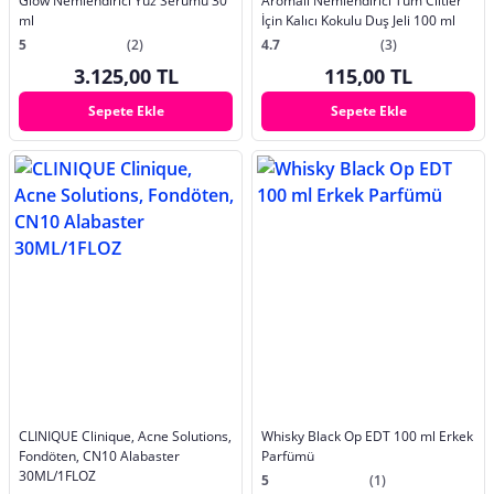
Glow Nemlendirici Yüz Serumu 30
Aromalı Nemlendirici Tüm Ciltler
ml
İçin Kalıcı Kokulu Duş Jeli 100 ml
5
(2)
4.7
(3)
3.125,00 TL
115,00 TL
Sepete Ekle
Sepete Ekle
CLINIQUE Clinique, Acne Solutions,
Whisky Black Op EDT 100 ml Erkek
Fondöten, CN10 Alabaster
Parfümü
30ML/1FLOZ
5
(1)