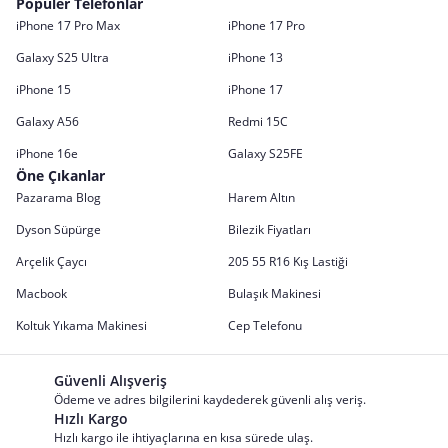
Popüler Telefonlar
iPhone 17 Pro Max
iPhone 17 Pro
Galaxy S25 Ultra
iPhone 13
iPhone 15
iPhone 17
Galaxy A56
Redmi 15C
iPhone 16e
Galaxy S25FE
Öne Çıkanlar
Pazarama Blog
Harem Altın
Dyson Süpürge
Bilezik Fiyatları
Arçelik Çaycı
205 55 R16 Kış Lastiği
Macbook
Bulaşık Makinesi
Koltuk Yıkama Makinesi
Cep Telefonu
Güvenli Alışveriş
Ödeme ve adres bilgilerini kaydederek güvenli alış veriş.
Hızlı Kargo
Hızlı kargo ile ihtiyaçlarına en kısa sürede ulaş.