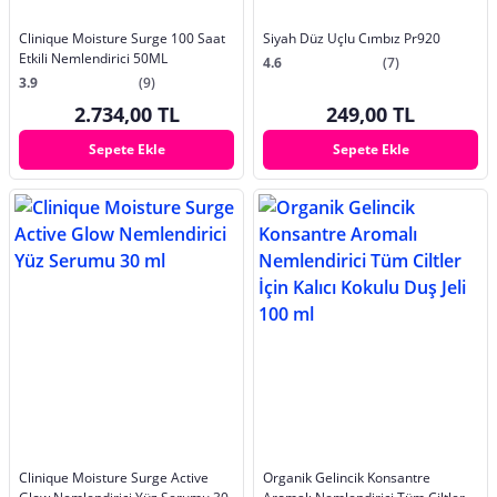
Clinique Moisture Surge 100 Saat
Siyah Düz Uçlu Cımbız Pr920
Etkili Nemlendirici 50ML
4.6
(7)
3.9
(9)
2.734,00 TL
249,00 TL
Sepete Ekle
Sepete Ekle
Clinique Moisture Surge Active
Organik Gelincik Konsantre