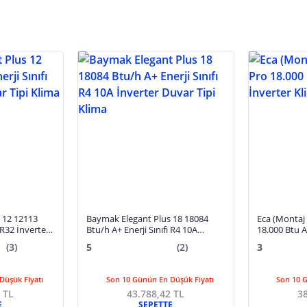
 12 12113
Baymak Elegant Plus 18 18084
Eca (Montaj 
 R32 İnverter
Btu/h A+ Enerji Sınıfı R4 10A
18.000 Btu A
İnverter Duvar Tipi Klima
(3)
5
(2)
3
Düşük Fiyatı
Son 10 Günün En Düşük Fiyatı
Son 10 
 TL
43.788,42 TL
38
E
SEPETTE