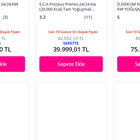
 24/24 KW
E.C.A Proteus Premix 24/24 Kw
D.DÖKÜM Nİ
(20.000 Kcal) Tam Yoğuşmalı
KW YOĞUŞM
Kombi
(3)
3.2
(11)
5
Düşük Fiyatı
Son 10 Günün En Düşük Fiyatı
Son 10 
 TL
42.552,13 TL
80
E
SEPETTE
0 TL
39.999,01 TL
75.
kle
Sepete Ekle
S