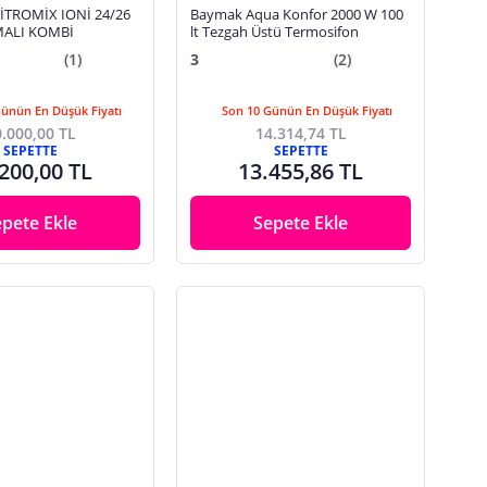
TROMİX IONİ 24/26
Baymak Aqua Konfor 2000 W 100
ALI KOMBİ
lt Tezgah Üstü Termosifon
(1)
3
(2)
Günün En Düşük Fiyatı
Son 10 Günün En Düşük Fiyatı
.000,00 TL
14.314,74 TL
SEPETTE
SEPETTE
200,00 TL
13.455,86 TL
epete Ekle
Sepete Ekle