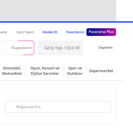
Pazarama Plus
satlar
Satış Yapın!
Destek Ol
Favorilerim
Giriş Yap / Üye Ol
Sepetim
Kuponlarım
Otomobil,
Oyun, Konsol ve
Spor ve
Süpermarket
Motosiklet
Dijital Servisler
Outdoor