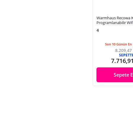
Warmhaus Recowa K
Programlanabilir Wif
Termostatı
4
Son 10 Günün En 
8.209,47
SEPETT
7.716,9
Sepete E