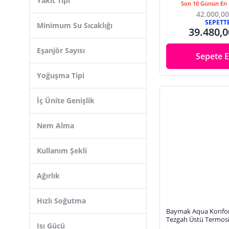
Yakıt Tipi
Son 10 Günün En 
42.000,00
SEPETT
Minimum Su Sıcaklığı
39.480,0
Eşanjör Sayısı
Sepete E
Yoğuşma Tipi
İç Ünite Genişlik
Nem Alma
Kullanım Şekli
Ağırlık
Hızlı Soğutma
Baymak Aqua Konfor 
Tezgah Üstü Termos
Isı Gücü