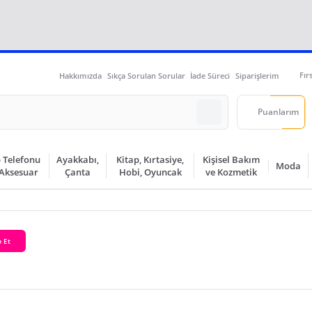
Fır
Hakkımızda
Sıkça Sorulan Sorular
İade Süreci
Siparişlerim
Puanlarım
 Telefonu
Ayakkabı,
Kitap, Kırtasiye,
Kişisel Bakım
Moda
 Aksesuar
Çanta
Hobi, Oyuncak
ve Kozmetik
 Et