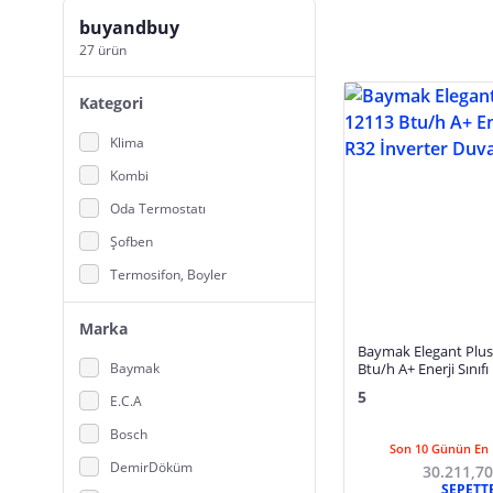
buyandbuy
27 ürün
Kategori
Klima
Kombi
Oda Termostatı
Şofben
Termosifon, Boyler
Marka
Baymak Elegant Plus
Baymak
Btu/h A+ Enerji Sınıfı
Duvar Tipi Klima
5
E.C.A
Bosch
Son 10 Günün En 
DemirDöküm
30.211,70
SEPETT