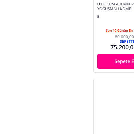
D.DÖKÜM ADEMİX P
YOĞUŞMALI KOMBİ
5
Son 10 Günün En 
80.000,00
SEPETT
75.200,0
Sepete E