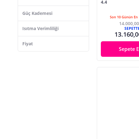
4.4
Güç Kademesi
Son 10 Günün En 
14.000,00
Isıtma Verimliliği
SEPETT
13.160,0
Fiyat
Sepete E