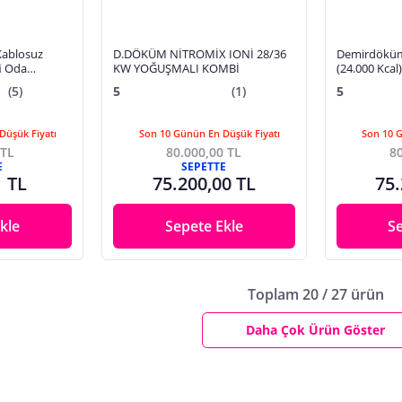
ablosuz
D.DÖKÜM NİTROMİX IONİ 28/36
Demirdöküm
i Oda
KW YOĞUŞMALI KOMBİ
(24.000 Kca
Kombi
(5)
5
(1)
5
Düşük Fiyatı
Son 10 Günün En Düşük Fiyatı
Son 10 
 TL
80.000,00 TL
80
E
SEPETTE
1 TL
75.200,00 TL
75.
kle
Sepete Ekle
S
Toplam 20 / 27 ürün
Daha Çok Ürün Göster