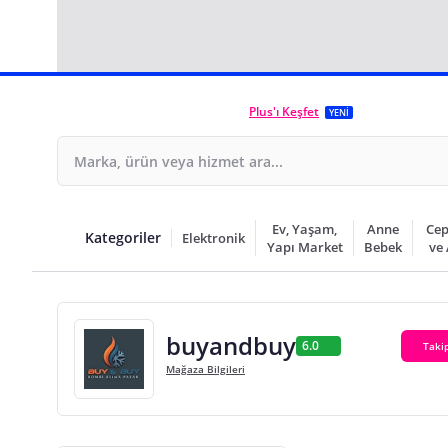
Plus'ı Keşfet
YENİ
Ev, Yaşam,
Anne
Cep
Kategoriler
Elektronik
Yapı Market
Bebek
ve
buyandbuy
6.0
Takip
Mağaza Bilgileri