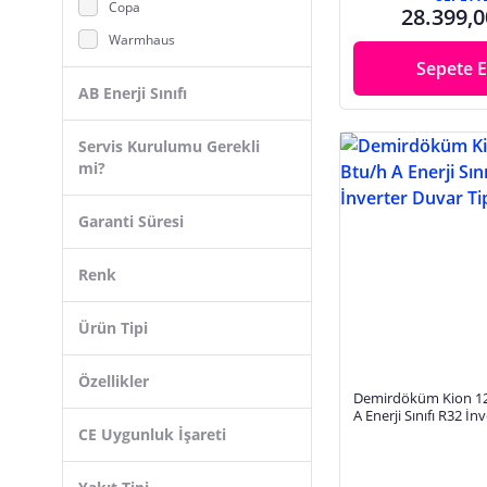
Copa
28.399,0
Warmhaus
Sepete E
AB Enerji Sınıfı
Servis Kurulumu Gerekli
mi?
Garanti Süresi
Renk
Ürün Tipi
Özellikler
Demirdöküm Kion 12
A Enerji Sınıfı R32 İn
Tipi Klima
CE Uygunluk İşareti