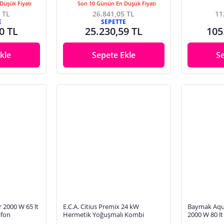
Düşük Fiyatı
Son 10 Günün En Düşük Fiyatı
 TL
26.841,05 TL
11
E
SEPETTE
0 TL
25.230,59 TL
105
kle
Sepete Ekle
S
2000 W 65 lt
E.C.A. Citius Premix 24 kW
Baymak Aqu
ifon
Hermetik Yoğuşmalı Kombi
2000 W 80 lt
Termosifon