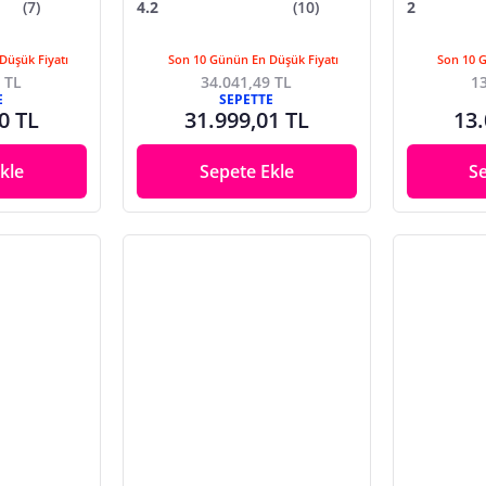
(7)
4.2
(10)
2
Düşük Fiyatı
Son 10 Günün En Düşük Fiyatı
Son 10 
 TL
34.041,49 TL
13
E
SEPETTE
0 TL
31.999,01 TL
13.
kle
Sepete Ekle
S