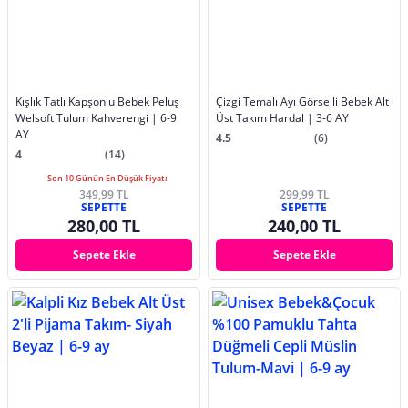
Kışlık Tatlı Kapşonlu Bebek Peluş
Çizgi Temalı Ayı Görselli Bebek Alt
Welsoft Tulum Kahverengi | 6-9
Üst Takım Hardal | 3-6 AY
AY
4.5
(6)
4
(14)
Son 10 Günün En Düşük Fiyatı
349,99 TL
299,99 TL
SEPETTE
SEPETTE
280,00 TL
240,00 TL
Sepete Ekle
Sepete Ekle