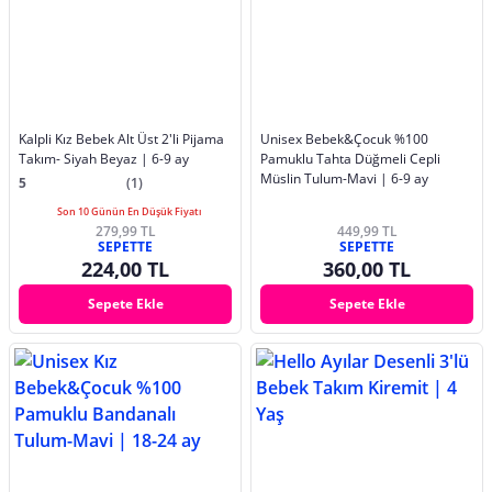
Kalpli Kız Bebek Alt Üst 2'li Pijama
Unisex Bebek&Çocuk %100
Takım- Siyah Beyaz | 6-9 ay
Pamuklu Tahta Düğmeli Cepli
Müslin Tulum-Mavi | 6-9 ay
5
(1)
Son 10 Günün En Düşük Fiyatı
279,99 TL
449,99 TL
SEPETTE
SEPETTE
224,00 TL
360,00 TL
Sepete Ekle
Sepete Ekle