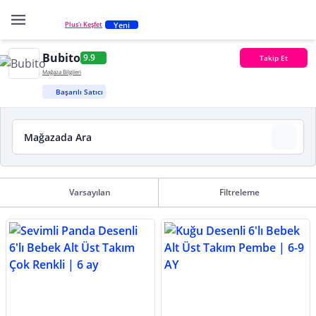
Yeni
Plus'ı Keşfet
Bubito
9.9
Takip Et
Mağaza Bilgileri
Başarılı Satıcı
Varsayılan
Filtreleme