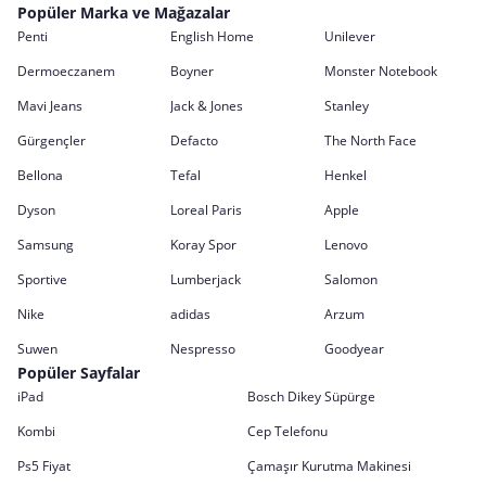
Popüler Marka ve Mağazalar
Penti
English Home
Unilever
Dermoeczanem
Boyner
Monster Notebook
Mavi Jeans
Jack & Jones
Stanley
Gürgençler
Defacto
The North Face
Bellona
Tefal
Henkel
Dyson
Loreal Paris
Apple
Samsung
Koray Spor
Lenovo
Sportive
Lumberjack
Salomon
Nike
adidas
Arzum
Suwen
Nespresso
Goodyear
Popüler Sayfalar
iPad
Bosch Dikey Süpürge
Kombi
Cep Telefonu
Ps5 Fiyat
Çamaşır Kurutma Makinesi