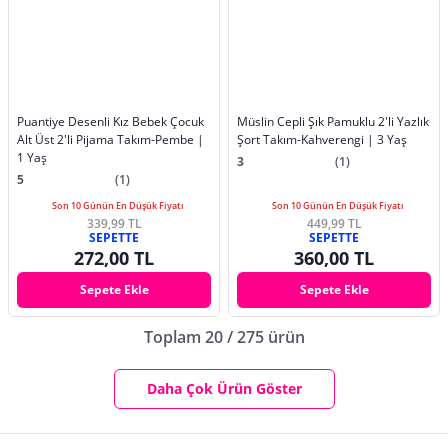
Puantiye Desenli Kız Bebek Çocuk
Müslin Cepli Şık Pamuklu 2'li Yazlık
Alt Üst 2'li Pijama Takım-Pembe |
Şort Takım-Kahverengi | 3 Yaş
1 Yaş
3
(1)
5
(1)
Son 10 Günün En Düşük Fiyatı
Son 10 Günün En Düşük Fiyatı
339,99 TL
449,99 TL
SEPETTE
SEPETTE
272,00 TL
360,00 TL
Sepete Ekle
Sepete Ekle
Toplam 20 / 275 ürün
Daha Çok Ürün Göster