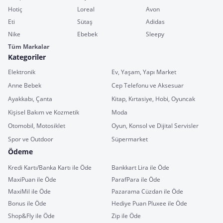
Hotiç
Loreal
Avon
Eti
Sütaş
Adidas
Nike
Ebebek
Sleepy
Tüm Markalar
Kategoriler
Elektronik
Ev, Yaşam, Yapı Market
Anne Bebek
Cep Telefonu ve Aksesuar
Ayakkabı, Çanta
Kitap, Kırtasiye, Hobi, Oyuncak
Kişisel Bakım ve Kozmetik
Moda
Otomobil, Motosiklet
Oyun, Konsol ve Dijital Servisler
Spor ve Outdoor
Süpermarket
Ödeme
Kredi Kartı/Banka Kartı ile Öde
Bankkart Lira ile Öde
MaxiPuan ile Öde
ParafPara ile Öde
MaxiMil ile Öde
Pazarama Cüzdan ile Öde
Bonus ile Öde
Hediye Puan Pluxee ile Öde
Shop&Fly ile Öde
Zip ile Öde