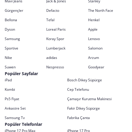
Mavi Jeans
Jack & Jones
Stanley
Gürgençler
Defacto
The North Face
Bellona
Tefal
Henkel
Dyson
Loreal Paris
Apple
Samsung
Koray Spor
Lenovo
Sportive
Lumberjack
Salomon
Nike
adidas
Arzum
Suwen
Nespresso
Goodyear
Popüler Sayfalar
iPad
Bosch Dikey Süpürge
Kombi
Cep Telefonu
Ps5 Fiyat
Çamaşır Kurutma Makinesi
Ankastre Set
Fakir Dikey Süpürge
Samsung Tv
Fabrika Çanta
Popüler Telefonlar
iPhone 17 Pro Max
iPhone 17 Pro