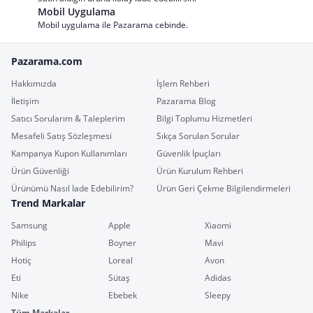
Mobil Uygulama
Mobil uygulama ile Pazarama cebinde.
Pazarama.com
Hakkımızda
İşlem Rehberi
İletişim
Pazarama Blog
Satıcı Sorularım & Taleplerim
Bilgi Toplumu Hizmetleri
Mesafeli Satış Sözleşmesi
Sıkça Sorulan Sorular
Kampanya Kupon Kullanımları
Güvenlik İpuçları
Ürün Güvenliği
Ürün Kurulum Rehberi
Ürünümü Nasıl İade Edebilirim?
Ürün Geri Çekme Bilgilendirmeleri
Trend Markalar
Samsung
Apple
Xiaomi
Philips
Boyner
Mavi
Hotiç
Loreal
Avon
Eti
Sütaş
Adidas
Nike
Ebebek
Sleepy
Tüm Markalar