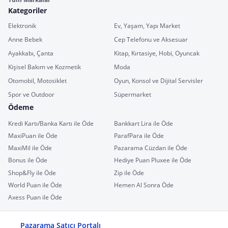
Kategoriler
Elektronik
Ev, Yaşam, Yapı Market
Anne Bebek
Cep Telefonu ve Aksesuar
Ayakkabı, Çanta
Kitap, Kırtasiye, Hobi, Oyuncak
Kişisel Bakım ve Kozmetik
Moda
Otomobil, Motosiklet
Oyun, Konsol ve Dijital Servisler
Spor ve Outdoor
Süpermarket
Ödeme
Kredi Kartı/Banka Kartı ile Öde
Bankkart Lira ile Öde
MaxiPuan ile Öde
ParafPara ile Öde
MaxiMil ile Öde
Pazarama Cüzdan ile Öde
Bonus ile Öde
Hediye Puan Pluxee ile Öde
Shop&Fly ile Öde
Zip ile Öde
World Puan ile Öde
Hemen Al Sonra Öde
Axess Puan ile Öde
Pazarama Satıcı Portalı