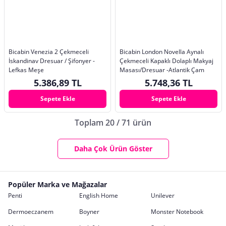
Bicabin Venezia 2 Çekmeceli
Bicabin London Novella Aynalı
İskandinav Dresuar / Şifonyer -
Çekmeceli Kapaklı Dolaplı Makyaj
Lefkas Meşe
Masası/Dresuar -Atlantik Çam
5.386,89 TL
5.748,36 TL
Sepete Ekle
Sepete Ekle
Toplam 20 / 71 ürün
Daha Çok Ürün Göster
Popüler Marka ve Mağazalar
Penti
English Home
Unilever
Dermoeczanem
Boyner
Monster Notebook