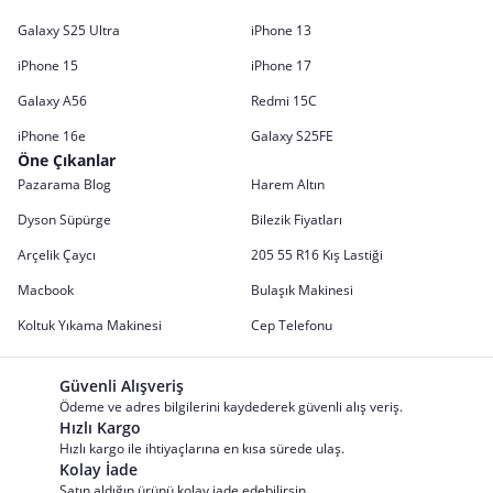
Galaxy S25 Ultra
iPhone 13
iPhone 15
iPhone 17
Galaxy A56
Redmi 15C
iPhone 16e
Galaxy S25FE
Öne Çıkanlar
Pazarama Blog
Harem Altın
Dyson Süpürge
Bilezik Fiyatları
Arçelik Çaycı
205 55 R16 Kış Lastiği
Macbook
Bulaşık Makinesi
Koltuk Yıkama Makinesi
Cep Telefonu
Güvenli Alışveriş
Ödeme ve adres bilgilerini kaydederek güvenli alış veriş.
Hızlı Kargo
Hızlı kargo ile ihtiyaçlarına en kısa sürede ulaş.
Kolay İade
Satın aldığın ürünü kolay iade edebilirsin.