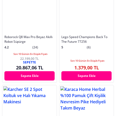
Roborock Q8 Max Pro Beyaz Akıllı
Lego Speed Champions Back To
Robot Süpürge
The Future 77256
4.2
(24)
5
(6)
Son 10 Günün En Düşük Fiyatı
22.199,00 TL
Son 10 Günün En Düşük Fiyatı
SEPETTE
20.867,06 TL
1.379,00 TL
Sepete Ekle
Sepete Ekle