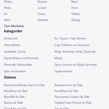
Philips
Boyner
Mavi
Hotiç
Loreal
Avon
Eti
Sütaş
Adidas
Nike
Ebebek
Sleepy
Tüm Markalar
Kategoriler
Elektronik
Ev, Yaşam, Yapı Market
Anne Bebek
Cep Telefonu ve Aksesuar
Ayakkabı, Çanta
Kitap, Kırtasiye, Hobi, Oyuncak
Kişisel Bakım ve Kozmetik
Moda
Otomobil, Motosiklet
Oyun, Konsol ve Dijital Servisler
Spor ve Outdoor
Süpermarket
Ödeme
Kredi Kartı/Banka Kartı ile Öde
Bankkart Lira ile Öde
MaxiPuan ile Öde
ParafPara ile Öde
MaxiMil ile Öde
Pazarama Cüzdan ile Öde
Bonus ile Öde
Hediye Puan Pluxee ile Öde
Shop&Fly ile Öde
Zip ile Öde