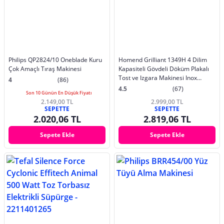
Philips QP2824/10 Oneblade Kuru
Homend Grilliant 1349H 4 Dilim
Çok Amaçlı Tıraş Makinesi
Kapasiteli Gövdeli Döküm Plakalı
Tost ve Izgara Makinesi Inox
4
(86)
2000W
4.5
(67)
Son 10 Günün En Düşük Fiyatı
2.149,00 TL
2.999,00 TL
SEPETTE
SEPETTE
2.020,06 TL
2.819,06 TL
Sepete Ekle
Sepete Ekle