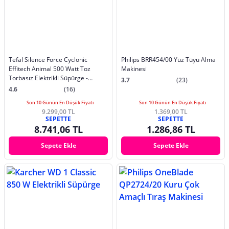
Tefal Silence Force Cyclonic
Philips BRR454/00 Yüz Tüyü Alma
Effitech Animal 500 Watt Toz
Makinesi
Torbasız Elektrikli Süpürge -
3.7
(23)
2211401265
4.6
(16)
Son 10 Günün En Düşük Fiyatı
Son 10 Günün En Düşük Fiyatı
9.299,00 TL
1.369,00 TL
SEPETTE
SEPETTE
8.741,06 TL
1.286,86 TL
Sepete Ekle
Sepete Ekle