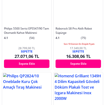
Philips 5500 Serisi EP5547/90 Tam
Roborock S8 Pro Akıllı Robot
Otomatik Kahve Makinesi
Süpürge
4.1
(54)
4.1
(75)
Son 10 Günün En Düşük Fiyatı
28.799,00 TL
17.349,00 TL
SEPETTE
SEPETTE
27.071,06 TL
16.308,06 TL
Sepete Ekle
Sepete Ekle