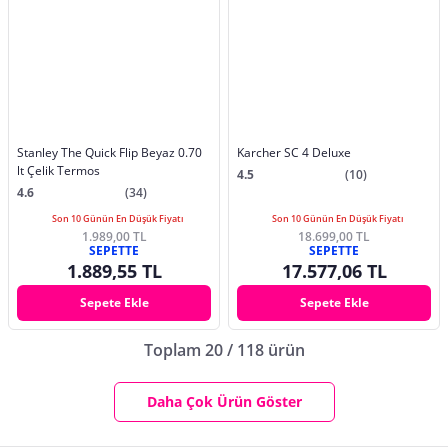
Stanley The Quick Flip Beyaz 0.70
Karcher SC 4 Deluxe
lt Çelik Termos
4.5
(10)
4.6
(34)
Son 10 Günün En Düşük Fiyatı
Son 10 Günün En Düşük Fiyatı
1.989,00 TL
18.699,00 TL
SEPETTE
SEPETTE
1.889,55 TL
17.577,06 TL
Sepete Ekle
Sepete Ekle
Toplam 20 / 118 ürün
Daha Çok Ürün Göster