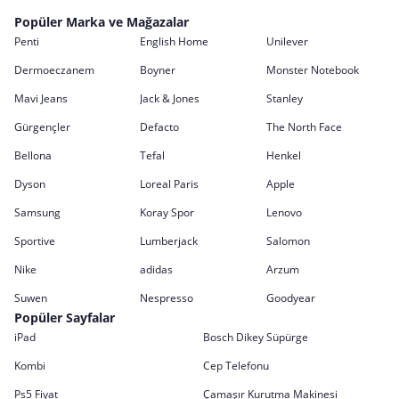
Popüler Marka ve Mağazalar
Penti
English Home
Unilever
Dermoeczanem
Boyner
Monster Notebook
Mavi Jeans
Jack & Jones
Stanley
Gürgençler
Defacto
The North Face
Bellona
Tefal
Henkel
Dyson
Loreal Paris
Apple
Samsung
Koray Spor
Lenovo
Sportive
Lumberjack
Salomon
Nike
adidas
Arzum
Suwen
Nespresso
Goodyear
Popüler Sayfalar
iPad
Bosch Dikey Süpürge
Kombi
Cep Telefonu
Ps5 Fiyat
Çamaşır Kurutma Makinesi