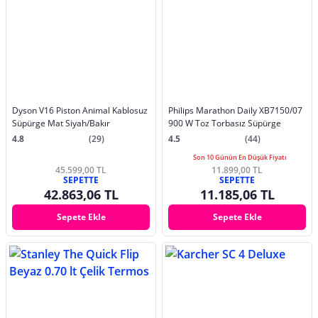
Dyson V16 Piston Animal Kablosuz
Philips Marathon Daily XB7150/07
Süpürge Mat Siyah/Bakır
900 W Toz Torbasız Süpürge
4.8
(29)
4.5
(44)
Son 10 Günün En Düşük Fiyatı
45.599,00 TL
11.899,00 TL
SEPETTE
SEPETTE
42.863,06 TL
11.185,06 TL
Sepete Ekle
Sepete Ekle