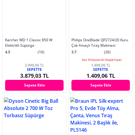
Karcher WD 1 Classic 850 W
Philips OneBlade QP2724/20 Kuru
Elektrikli Süpürge
Çok Amaçlı Tıraş Makinesi
4.5
(10)
3.7
(26)
Son 10 Günün En Düşük Fiyatı
3.999,00 TL
1.499,00 TL
SEPETTE
SEPETTE
3.879,03 TL
1.409,06 TL
Sepete Ekle
Sepete Ekle