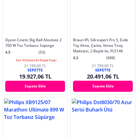
Dyson Cinetic Big Ball Absolute 2
Braun IPL Silk·expert Pro 5, Evde
700 W Toz Torbasız Süpürge
Tüy Alma, Çanta, Venus Tıraş
Makinesi, 2 Başlık ile, PL5146
4.5
(53)
4.3
(688)
Son 10 Günün En Düşük Fiyatı
21.199,00 TL
21.799,00 TL
SEPETTE
SEPETTE
19.927,06 TL
20.491,06 TL
Sepete Ekle
Sepete Ekle