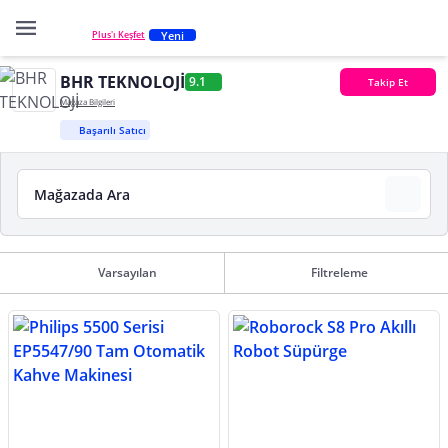
Yeni
Plus'ı Keşfet
BHR TEKNOLOJİ
9.1
Takip Et
Mağaza Bilgileri
Başarılı Satıcı
Varsayılan
Filtreleme