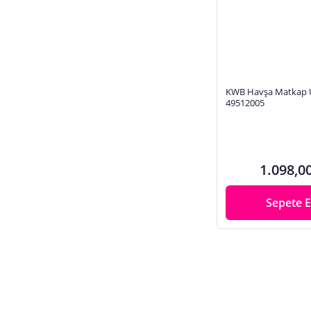
İş Ayakkabısı, Çizme
İş Emniyet Kemeri
Jeneratör
Kablo Makarası
Kadın Girişimci El Emeği Ürünler
KWB Havşa Matkap 
49512005
Kalıpçı Taşlama
Kanal Açma Makinesi
Kapı Hidroliği
1.098,0
Kapı Kilidi
Kapı Kolu
Sepete E
Karot Makinesi
Karot Ucu
Kase
Kaşe
Kenar Kesme Makinesi