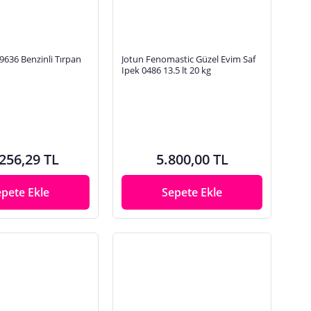
636 Benzinli Tırpan
Jotun Fenomastic Güzel Evim Saf
m
Ipek 0486 13.5 lt 20 kg
256,29 TL
5.800,00 TL
epete Ekle
Sepete Ekle