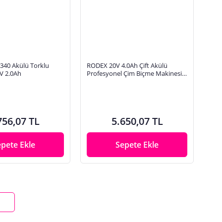
40 Akülü Torklu
RODEX 20V 4.0Ah Çift Akülü
V 2.0Ah
Profesyonel Çim Biçme Makinesi
8400 RPM rdx9023
756,07 TL
5.650,07 TL
epete Ekle
Sepete Ekle