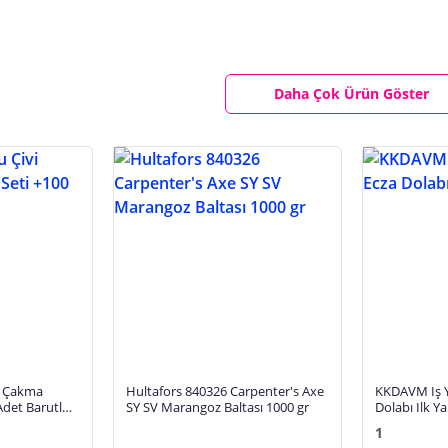
Daha Çok Ürün Göster
i Çakma
Hultafors 840326 Carpenter's Axe
KKDAVM Iş Yeri Çantası Ecza
Adet Barutlu
SY SV Marangoz Baltası 1000 gr
Dolabı Ilk Y
1