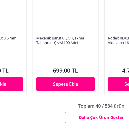
Ucu 5 mm
Mekanik Barutlu Çivi Çakma
Rodex RDX33
Tabancası Çivisi 100 Adet
Vidalama 16
0 TL
699,00 TL
4.
kle
Sepete Ekle
S
Toplam 40 / 584 ürün
Daha Çok Ürün Göster