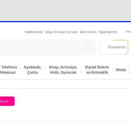
Fır
Hakkımızda
Sıkça Sorulan Sorular
İade Süreci
Siparişlerim
Puanlarım
 Telefonu
Ayakkabı,
Kitap, Kırtasiye,
Kişisel Bakım
Moda
 Aksesuar
Çanta
Hobi, Oyuncak
ve Kozmetik
kip Et