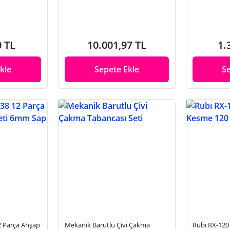
0 TL
10.001,97 TL
1.
kle
Sepete Ekle
S
 Parça Ahşap
Mekanik Barutlu Çivi Çakma
Rubı RX-120