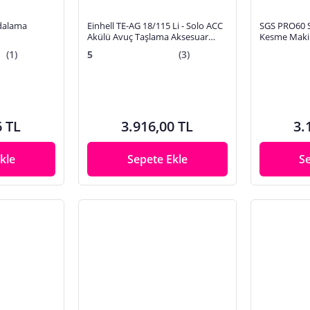
idalama
Einhell TE-AG 18/115 Li - Solo ACC
SGS PRO60 S
Akülü Avuç Taşlama Aksesuar
Kesme Maki
Setli (Akü ve Şarj Dahil Değil)
Profesyonel
(1)
5
(3)
Kesici
6 TL
3.916,00 TL
3.
kle
Sepete Ekle
S