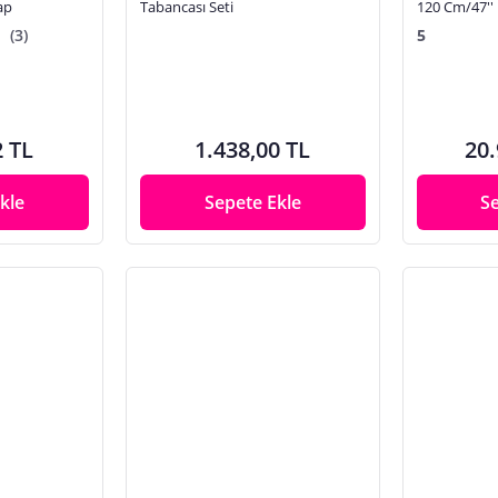
ap
Tabancası Seti
120 Cm/47''
(3)
5
2 TL
1.438,00 TL
20.
kle
Sepete Ekle
S