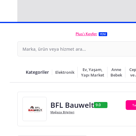
Plus'ı Keşfet
YENİ
Ev, Yaşam,
Anne
Cep
Kategoriler
Elektronik
Yapı Market
Bebek
ve
BFL Bauwelt
9.0
Ta
Mağaza Bilgileri