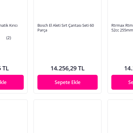
tik Kırıcı
Bosch El Aleti Sırt Çantası Seti 60
Rtrmax Rtm9
Parça
52cc 255m
(2)
5 TL
14.256,29 TL
14.
kle
Sepete Ekle
S