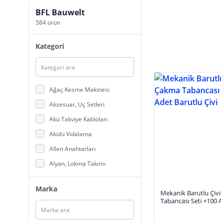
BFL Bauwelt
584 ürün
Kategori
Ağaç Kesme Makinesi
Aksesuar, Uç Setleri
Akü Takviye Kabloları
Akülü Vidalama
Allen Anahtarları
Alyan, Lokma Takımı
Arduino Parçaları ve Setleri
Marka
Mekanik Barutlu Çiv
Avuç Taşlama
Tabancası Seti +100 
Ayakkabı,Terlik Aksesuarları
Çivi