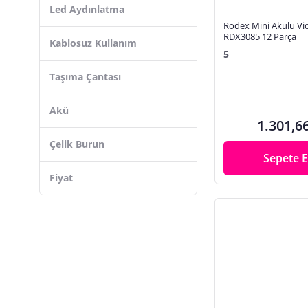
Eğe, Eğe Seti
Led Aydınlatma
Rodex Mini Akülü V
Eğitici Oyuncaklar
RDX3085 12 Parça
Kablosuz Kullanım
El Feneri
5
El Zımparası, Seti
Taşıma Çantası
Elektrikli Tornavida
Endüstriyel Mutfak Ürünleri
Akü
1.301,6
Endüstriyel Temizleme Ürünleri
Çelik Burun
Etiket, Sticker
Sepete E
Etiketleme ve Kilitleme Ürünleri
Fiyat
Fırça, Süpürge
Fıskiye, Çim Sulama Sistemleri
Fittings Malzemeleri
Fren Bakım Spreyi
Freze
Gönye