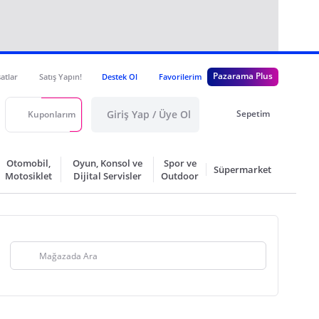
Pazarama Plus
satlar
Satış Yapın!
Destek Ol
Favorilerim
Giriş Yap / Üye Ol
Sepetim
Kuponlarım
Otomobil,
Oyun, Konsol ve
Spor ve
Süpermarket
Motosiklet
Dijital Servisler
Outdoor