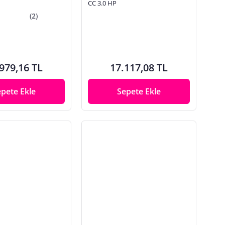
CC 3.0 HP
(2)
979,16 TL
17.117,08 TL
epete Ekle
Sepete Ekle