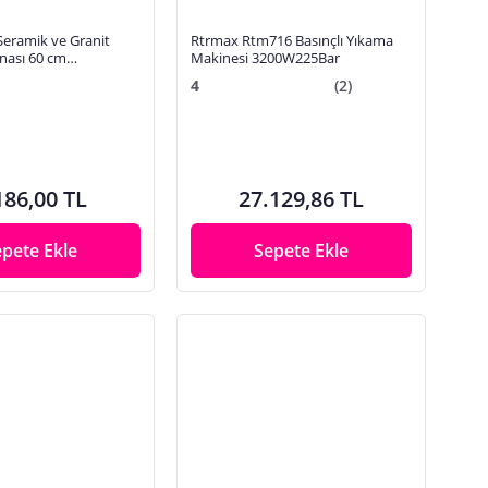
eramik ve Granit
Rtrmax Rtm716 Basınçlı Yıkama
nası 60 cm
Makinesi 3200W225Bar
 Rulmanlı Fayans
4
(2)
186,00 TL
27.129,86 TL
epete Ekle
Sepete Ekle