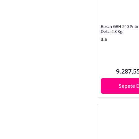
Grup Priz, Uzatma Kablosu
Hava Kompresörü
Havalı Matkap, Ucu
Bosch GBH 240 Pnöma
Havalı Yan Keski
Delici 2.8 Kg.
3.5
Havlu, Bornoz
Hidrofor, Pompa
Hobi Makineleri
Hortum Bağlantısı, Kelepçe
9.287,5
Hortum Tabancası, Sulama Başlığı
Sepete E
Hortum, Hortum Toplama
Isı Yalıtımı
İç Cephe Boyaları
İki Ağızlı Anahtar
İnşaat Spatulası
İnverter Kaynak Makinesi