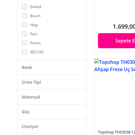
Bahçe Seti
Einhell
Balta
Bosch
Baret
Hegi
1.699,0
Basınçlı Yıkama Makinesi
Pars
Baskül, Tartı
Sepete E
Princo
Benzin Bidonları
İZELTAŞ
Bisiklet Pompası
Jotun
Boya Fırçası, Boya Rulosu
Renk
Kiwi
Boya, Harç Karıştırıcı
Volemi
Ürün Tipi
Budama Makası
ONLİNE AKSESUAR
Budama Testeresi
Materyal
Hultafors
Cam Vantuzu
KKDAVM
Ceraskal
Güç
KWB
Cımbız Aleti
Topshop
Cinsiyet
Çadır Aksesuarları
Topshop TH03038 12
ONLINE STORE