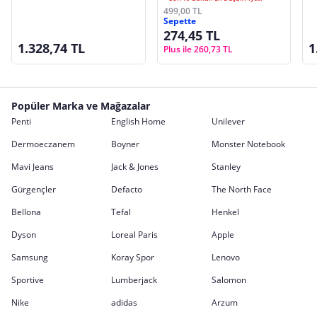
MIXCOLOR
J
499,00 TL
Sepette
K
274,45 TL
1.328,74 TL
1
Plus ile 260,73 TL
Popüler Marka ve Mağazalar
Penti
English Home
Unilever
Dermoeczanem
Boyner
Monster Notebook
Mavi Jeans
Jack & Jones
Stanley
Gürgençler
Defacto
The North Face
Bellona
Tefal
Henkel
Dyson
Loreal Paris
Apple
Samsung
Koray Spor
Lenovo
Sportive
Lumberjack
Salomon
Nike
adidas
Arzum