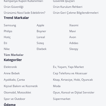
Kampanya Kupon Kullanımları
Güvenlik İpuçları
Ürün Güvenliği
Ürün Kurulum Rehberi
Ürünümü Nasıl İade Edebilirim?
Ürün Geri Çekme Bilgilendirmeleri
Trend Markalar
Samsung
Apple
Xiaomi
Philips
Boyner
Mavi
Hotiç
Loreal
Avon
Eti
Sütaş
Adidas
Nike
Ebebek
Sleepy
Tüm Markalar
Kategoriler
Elektronik
Ev, Yaşam, Yapı Market
Anne Bebek
Cep Telefonu ve Aksesuar
Ayakkabı, Çanta
Kitap, Kırtasiye, Hobi, Oyuncak
Kişisel Bakım ve Kozmetik
Moda
Otomobil, Motosiklet
Oyun, Konsol ve Dijital Servisler
Spor ve Outdoor
Süpermarket
Ödeme