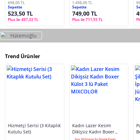
Gömlek | L
698,00 TL
1.498,00 TL
9
Sepette
Sepette
S
523,50 TL
749,00 TL
4
Plus ile 497,33 TL
Plus ile 711,55 TL
Pl
Trend Ürünler
Hizmetçi Serisi (3 Kitaplık
Kadın Lazer Kesim
P
Kutulu Set)
Dikişsiz Kadın Boxer
B
Külot 3 lü Paket
A
Son 10 Günün En Düşük Fiyatı