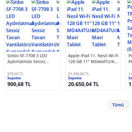
Sinbo SF-7708 3 LED
Apple iPad 11. Nesil Wi-Fi
P
Aydınlatmalı Sessiz
128 GB 11" MD4A4TU/A
P
Tavan Vantilatörü
Mavi Tablet
T
Kumandalı 6 Kanatlı
S
979,00 TL
21.399,00 TL
1
Sepette
Sepette
S
900,68 TL
20.650,04 TL
1
Tümü