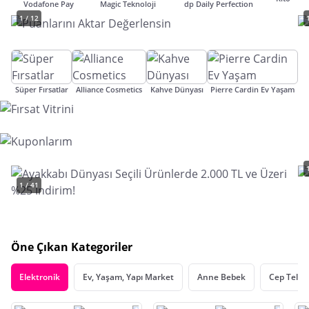
Vodafone Pay
Magic Teknoloji
dp Daily Perfection
1 / 12
Süper Fırsatlar
Alliance Cosmetics
Kahve Dünyası
Pierre Cardin Ev Yaşam
1 / 41
Öne Çıkan Kategoriler
Elektronik
Ev, Yaşam, Yapı Market
Anne Bebek
Cep Telef