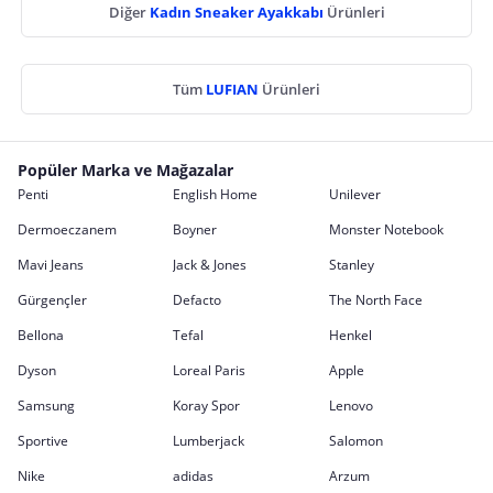
Diğer
Kadın Sneaker Ayakkabı
Ürünleri
Tüm
LUFIAN
Ürünleri
Popüler Marka ve Mağazalar
Penti
English Home
Unilever
Dermoeczanem
Boyner
Monster Notebook
Mavi Jeans
Jack & Jones
Stanley
Gürgençler
Defacto
The North Face
Bellona
Tefal
Henkel
Dyson
Loreal Paris
Apple
Samsung
Koray Spor
Lenovo
Sportive
Lumberjack
Salomon
Nike
adidas
Arzum