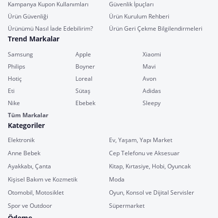
Kampanya Kupon Kullanımları
Güvenlik İpuçları
Ürün Güvenliği
Ürün Kurulum Rehberi
Ürünümü Nasıl İade Edebilirim?
Ürün Geri Çekme Bilgilendirmeleri
Trend Markalar
Samsung
Apple
Xiaomi
Philips
Boyner
Mavi
Hotiç
Loreal
Avon
Eti
Sütaş
Adidas
Nike
Ebebek
Sleepy
Tüm Markalar
Kategoriler
Elektronik
Ev, Yaşam, Yapı Market
Anne Bebek
Cep Telefonu ve Aksesuar
Ayakkabı, Çanta
Kitap, Kırtasiye, Hobi, Oyuncak
Kişisel Bakım ve Kozmetik
Moda
Otomobil, Motosiklet
Oyun, Konsol ve Dijital Servisler
Spor ve Outdoor
Süpermarket
Ödeme