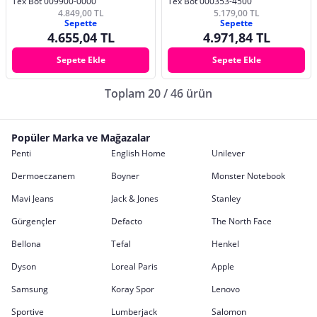
Tex Bot 009900-0000
Tex Bot 000353-4500
4.849,00 TL
5.179,00 TL
Sepette
Sepette
4.655,04 TL
4.971,84 TL
Sepete Ekle
Sepete Ekle
Toplam 20 / 46 ürün
Popüler Marka ve Mağazalar
Penti
English Home
Unilever
Dermoeczanem
Boyner
Monster Notebook
Mavi Jeans
Jack & Jones
Stanley
Gürgençler
Defacto
The North Face
Bellona
Tefal
Henkel
Dyson
Loreal Paris
Apple
Samsung
Koray Spor
Lenovo
Sportive
Lumberjack
Salomon