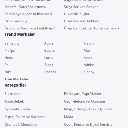
Mesafeli Satış Sözleşmesi
Sıkça Sorulan Sorular
Kampanya Kupon Kullanımları
Güvenlik İpuçları
Ürün Güvenliği
Ürün Kurulum Rehberi
Ürünümü Nasıl İade Edebilirim?
Ürün Geri Çekme Bilgilendirmeleri
Trend Markalar
Samsung
Apple
Xiaomi
Philips
Boyner
Mavi
Hotiç
Loreal
Avon
Eti
Sütaş
Adidas
Nike
Ebebek
Sleepy
Tüm Markalar
Kategoriler
Elektronik
Ev, Yaşam, Yapı Market
Anne Bebek
Cep Telefonu ve Aksesuar
Ayakkabı, Çanta
Kitap, Kırtasiye, Hobi, Oyuncak
Kişisel Bakım ve Kozmetik
Moda
Otomobil, Motosiklet
Oyun, Konsol ve Dijital Servisler