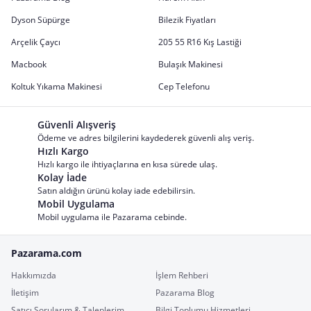
Dyson Süpürge
Bilezik Fiyatları
Arçelik Çaycı
205 55 R16 Kış Lastiği
Macbook
Bulaşık Makinesi
Koltuk Yıkama Makinesi
Cep Telefonu
Güvenli Alışveriş
Ödeme ve adres bilgilerini kaydederek güvenli alış veriş.
Hızlı Kargo
Hızlı kargo ile ihtiyaçlarına en kısa sürede ulaş.
Kolay İade
Satın aldığın ürünü kolay iade edebilirsin.
Mobil Uygulama
Mobil uygulama ile Pazarama cebinde.
Pazarama.com
Hakkımızda
İşlem Rehberi
İletişim
Pazarama Blog
Satıcı Sorularım & Taleplerim
Bilgi Toplumu Hizmetleri