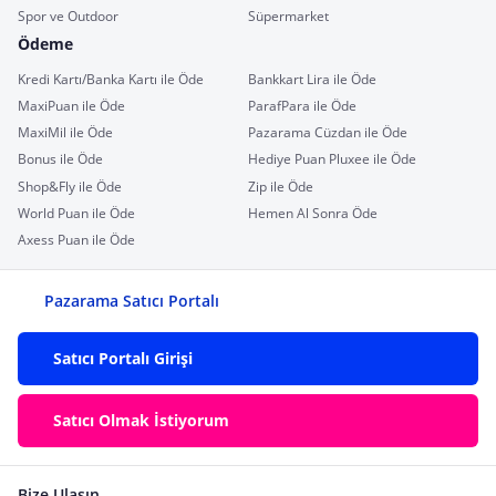
Spor ve Outdoor
Süpermarket
Ödeme
Kredi Kartı/Banka Kartı ile Öde
Bankkart Lira ile Öde
MaxiPuan ile Öde
ParafPara ile Öde
MaxiMil ile Öde
Pazarama Cüzdan ile Öde
Bonus ile Öde
Hediye Puan Pluxee ile Öde
Shop&Fly ile Öde
Zip ile Öde
World Puan ile Öde
Hemen Al Sonra Öde
Axess Puan ile Öde
Pazarama Satıcı Portalı
Satıcı Portalı Girişi
Satıcı Olmak İstiyorum
Bize Ulaşın