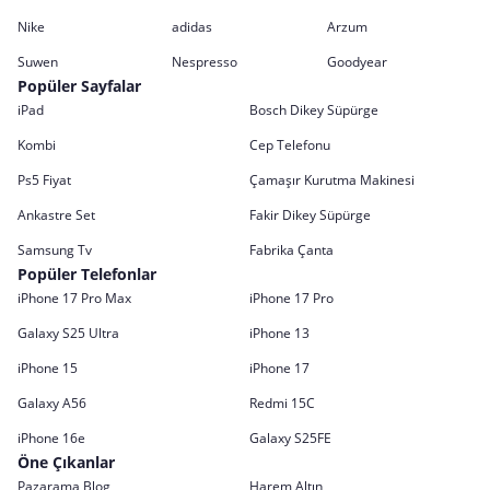
Nike
adidas
Arzum
Suwen
Nespresso
Goodyear
Popüler Sayfalar
iPad
Bosch Dikey Süpürge
Kombi
Cep Telefonu
Ps5 Fiyat
Çamaşır Kurutma Makinesi
Ankastre Set
Fakir Dikey Süpürge
Samsung Tv
Fabrika Çanta
Popüler Telefonlar
iPhone 17 Pro Max
iPhone 17 Pro
Galaxy S25 Ultra
iPhone 13
iPhone 15
iPhone 17
Galaxy A56
Redmi 15C
iPhone 16e
Galaxy S25FE
Öne Çıkanlar
Pazarama Blog
Harem Altın